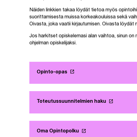
Näiden linkkien takaa löydät tietoa myös opintoihin 
suorittamisesta muissa korkeakouluissa sekä vaiht
Oivasta, joka vaatii kirjautumisen. Oivasta löydät 
Jos harkitset opiskelemasi alan vaihtoa, sinun on 
ohjelman opiskelijaksi.
launch
Opinto-opas
Linkki avautuu uuteen välil
launch
Toteutussuunnitelmien haku
Linkki avau
launch
Oma Opintopolku
Linkki avautuu uuteen 