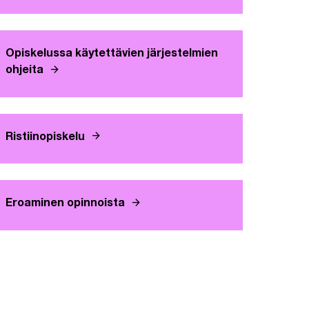
Opiskelussa käytettävien järjestelmien
arrow_forward
ohjeita
arrow_forward
Ristiinopiskelu
arrow_forward
Eroaminen opinnoista