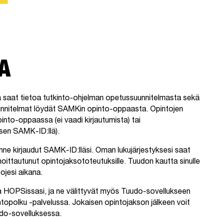
A
a saat tietoa tutkinto-ohjelman opetussuunnitelmasta sekä
unnitelmat löydät SAMKin opinto-oppaasta. Opintojen
nto-oppaassa (ei vaadi kirjautumista) tai
isen SAMK-ID:llä).
nne kirjaudut SAMK-ID:lläsi. Oman lukujärjestyksesi saat
oittautunut opintojaksototeutuksille. Tuudon kautta sinulle
tojesi aikana.
a HOPSissasi, ja ne välittyvät myös Tuudo-sovellukseen
opolku -palvelussa. Jokaisen opintojakson jälkeen voit
do-sovelluksessa.