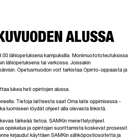
UKUVUODEN ALUSSA
18.00 lähiopetuksena kampuksilla. Monimuotototeutuksissa
sin lähiopetuksena tai verkossa. Joissakin
äivisin. Opetusmuodon voit tarkistaa Opinto-oppaasta ja
ttaa lukea heti opintojen alussa.
eella. Tietoja laitteesta saat Oma laite oppimisessa -
ka luomiseen löydät ohjeet alla olevasta linkistä.
skevaa tärkeää tietoa. SAMKin menettelyohjeet
na opiskelua ja opintojen suorittamista koskevat prosessit.
jonne kirjaudut käyttäen SAMKin sähköpostiosoitetta ja