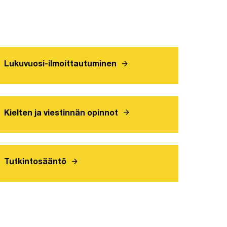
arrow_forward
Lukuvuosi-ilmoittautuminen
arrow_forward
Kielten ja viestinnän opinnot
arrow_forward
Tutkintosääntö