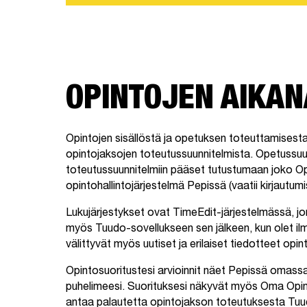
OPINTOJEN AIKAN
Opintojen sisällöstä ja opetuksen toteuttamisest
opintojaksojen toteutussuunnitelmista. Opetussu
toteutussuunnitelmiin pääset tutustumaan joko Opi
opintohallintojärjestelmä Pepissä (vaatii kirjautum
Lukujärjestykset ovat TimeEdit-järjestelmässä, jo
myös Tuudo-sovellukseen sen jälkeen, kun olet ilm
välittyvät myös uutiset ja erilaiset tiedotteet opin
Opintosuoritustesi arvioinnit näet Pepissä omass
puhelimeesi. Suorituksesi näkyvät myös Oma Opint
antaa palautetta opintojakson toteutuksesta Tuu