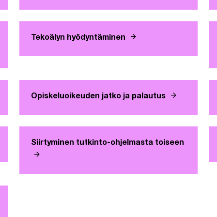
arrow_forward
Tekoälyn hyödyntäminen
arrow_forward
Opiskeluoikeuden jatko ja palautus
lilehteen
Siirtyminen tutkinto-ohjelmasta toiseen
arrow_forward