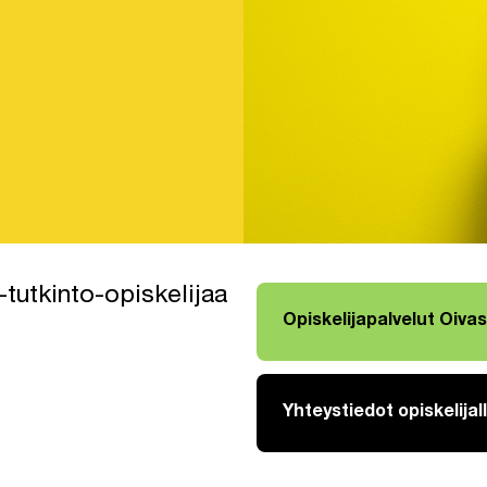
-tutkinto-opiskelijaa
Opiskelijapalvelut Oiva
Linkki avautuu uuteen väli
Yhteystiedot opiskelijal