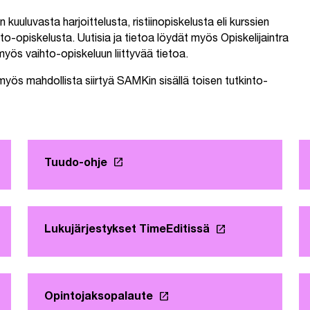
kuuluvasta harjoittelusta, ristiinopiskelusta eli kurssien
o-opiskelusta. Uutisia ja tietoa löydät myös Opiskelijaintra
myös vaihto-opiskeluun liittyvää tietoa.
myös mahdollista siirtyä SAMKin sisällä toisen tutkinto-
launch
ehteen
Tuudo-ohje
Linkki avautuu uuteen välilehteen
launch
tuu uuteen välilehteen
Lukujärjestykset TimeEditissä
Linkki avautuu uu
launch
välilehteen
Opintojaksopalaute
Linkki avautuu uuteen välil