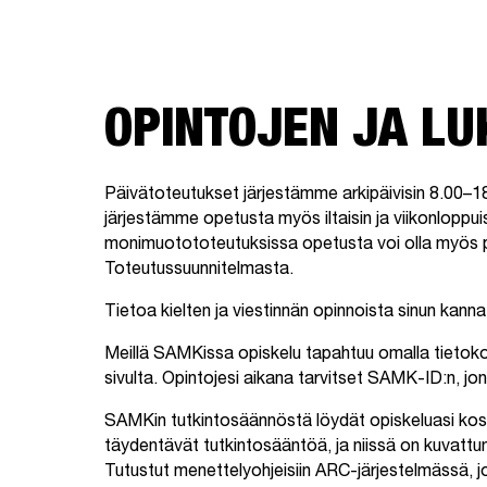
OPINTOJEN JA L
Päivätoteutukset järjestämme arkipäivisin 8.00–
järjestämme opetusta myös iltaisin ja viikonloppui
monimuotototeutuksissa opetusta voi olla myös p
Toteutussuunnitelmasta.
Tietoa kielten ja viestinnän opinnoista sinun kanna
Meillä SAMKissa opiskelu tapahtuu omalla tietokon
sivulta. Opintojesi aikana tarvitset SAMK-ID:n, jon
SAMKin tutkintosäännöstä löydät opiskeluasi ko
täydentävät tutkintosääntöä, ja niissä on kuvattu
Tutustut menettelyohjeisiin ARC-järjestelmässä, 