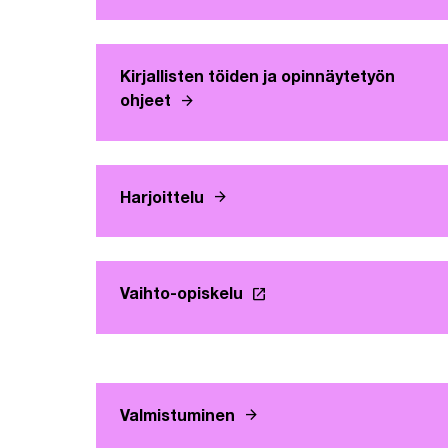
Kirjallisten töiden ja opinnäytetyön
arrow_forward
ohjeet
arrow_forward
Harjoittelu
launch
Vaihto-opiskelu
Linkki avautuu uuteen vä
arrow_forward
Valmistuminen