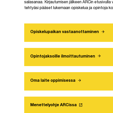
salasanaa. Kirjautumisen jälkeen ARCin etusivulla v
tehtyäsi pääset lukemaan opiskelua ja opintoja k
arrow_forward
Opiskelupaikan vastaanottaminen
arrow_forward
Opintojaksoille ilmoittautuminen
arrow_forward
Oma laite oppimisessa
launch
Menettelyohje ARCissa
Linkki avautuu uu