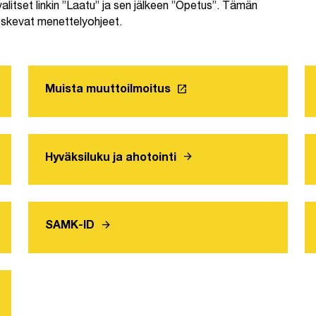
alitset linkin ”Laatu” ja sen jälkeen ”Opetus”. Tämän
oskevat menettelyohjeet.
launch
Muista muuttoilmoitus
arrow_forward
Hyväksiluku ja ahotointi
arrow_forward
SAMK-ID
teen välilehteen