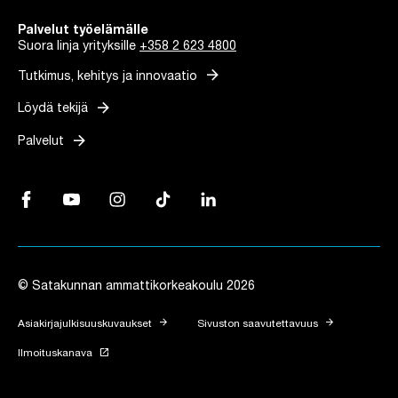
Palvelut työelämälle
Suora linja yrityksille
+358 2 623 4800
arrow_forward
Tutkimus, kehitys ja innovaatio
arrow_forward
Löydä tekijä
arrow_forward
Palvelut
Facebook, Linkki avautuu uuteen välilehteen
YouTube, Linkki avautuu uuteen välilehteen
Instagram, Linkki avautuu uuteen välilehteen
TikTok, Linkki avautuu uuteen välilehteen
LinkedIn, Linkki avautuu uuteen vä
© Satakunnan ammattikorkeakoulu 2026
arrow_forward
arrow_forward
Asiakirjajulkisuuskuvaukset
Sivuston saavutettavuus
launch
Ilmoituskanava
Linkki avautuu uuteen välilehteen