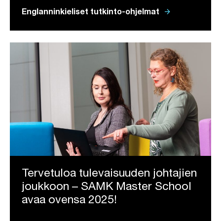
arrow_forward
Englanninkieliset tutkinto-ohjelmat
Tervetuloa tulevaisuuden johtajien
joukkoon – SAMK Master School
avaa ovensa 2025!