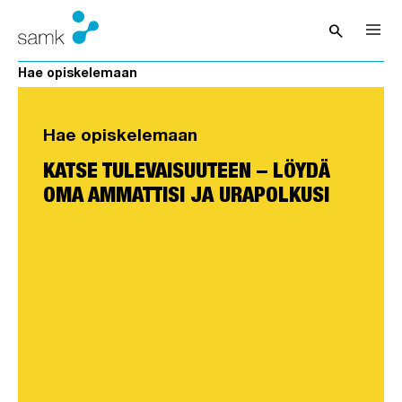
Siirry sisältöön
search
Avaa hak
Hae opiskelemaan
Hae opiskelemaan
KATSE TULEVAISUUTEEN – LÖYDÄ
OMA AMMATTISI JA URAPOLKUSI