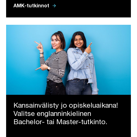
arrow_forward
AMK-tutkinnot
Kansainvälisty jo opiskeluaikana!
Valitse englanninkielinen
Bachelor- tai Master-tutkinto.