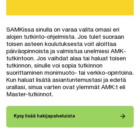
SAMKissa sinulla on varaa valita omasi eri
alojen tutkinto-ohjelmista. Jos tulet suoraan
toisen asteen koulutuksesta voit aloittaa
päiväopinnoista ja valmistua unelmiesi AMK-
tutkintoon. Jos vaihdat alaa tai haluat toisen
tutkinnon, sinulle voi sopia tutkinnon
suorittaminen monimuoto- tai verkko-opintoina.
Kun haluat lisätä asiantuntemustasi ja edetä
urallasi, sinua varten ovat ylemmät AMK:t eli
Master-tutkinnot.
arrow_forward
Kysy lisää hakijapalveluista