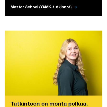
arrow_forward
Master School (YAMK-tutkinnot)
Tutkintoon on monta polkua.