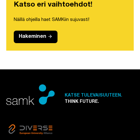
Katso eri vaihtoehdot!
Näillä ohjeilla haet SAMKiin sujuvasti!
arrow_forward
Hakeminen
KATSE TULEVAISUUTEEN.
THINK FUTURE.