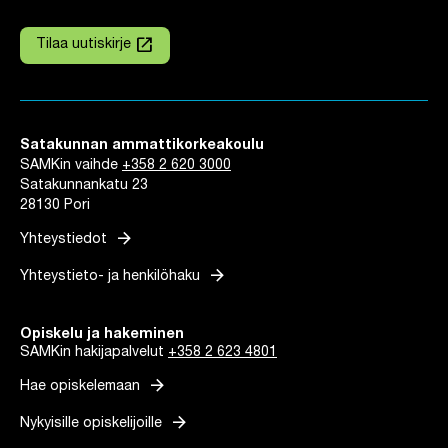
launch
Tilaa uutiskirje
Linkki avautuu uuteen välilehteen
Satakunnan ammattikorkeakoulu
SAMKin vaihde
+358 2 620 3000
Satakunnankatu 23
28130 Pori
arrow_forward
Yhteystiedot
arrow_forward
Yhteystieto- ja henkilöhaku
Opiskelu ja hakeminen
SAMKin hakijapalvelut
+358 2 623 4801
arrow_forward
Hae opiskelemaan
arrow_forward
Nykyisille opiskelijoille