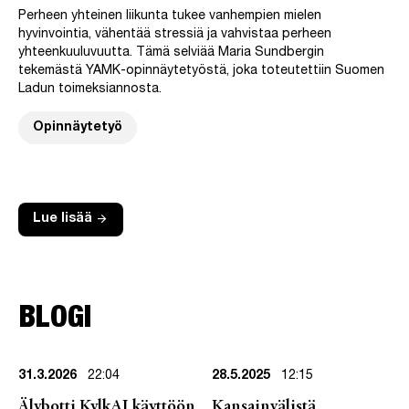
Perheen yhteinen liikunta tukee vanhempien mielen
hyvinvointia, vähentää stressiä ja vahvistaa perheen
yhteenkuuluvuutta. Tämä selviää Maria Sundbergin
tekemästä YAMK-opinnäytetyöstä, joka toteutettiin Suomen
Ladun toimeksiannosta.
Opinnäytetyö
arrow_forward
Lue lisää
BLOGI
31.3.2026
22:04
28.5.2025
12:15
Älybotti KylkAI käyttöön
Kansainvälistä