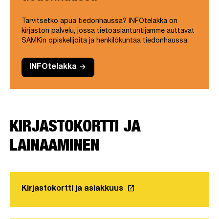
Tarvitsetko apua tiedonhaussa? INFOtelakka on
kirjaston palvelu, jossa tietoasiantuntijamme auttavat
SAMKin opiskelijoita ja henkilökuntaa tiedonhaussa.
arrow_forward
INFOtelakka
KIRJASTOKORTTI JA
LAINAAMINEN
launch
Kirjastokortti ja asiakkuus
Linkki avautuu uuteen v