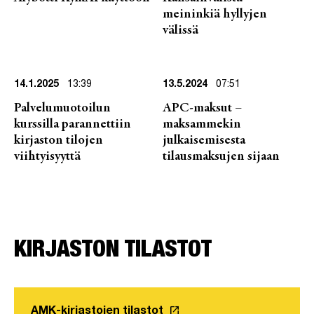
meininkiä hyllyjen
välissä
14.1.2025
13:39
13.5.2024
07:51
Palvelumuotoilun
APC-maksut –
kurssilla parannettiin
maksammekin
kirjaston tilojen
julkaisemisesta
viihtyisyyttä
tilausmaksujen sijaan
KIRJASTON TILASTOT
launch
AMK-kirjastojen tilastot
Linkki avautuu uuteen väli