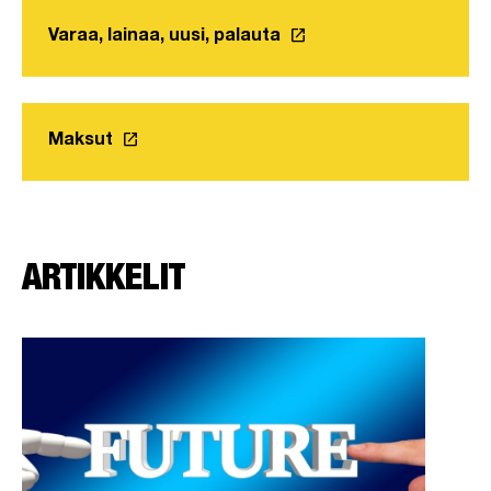
launch
Varaa, lainaa, uusi, palauta
Linkki avautuu uuteen v
launch
Maksut
Linkki avautuu uuteen välilehteen
ARTIKKELIT