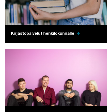
arrow_forward
Kirjastopalvelut henkilökunnalle