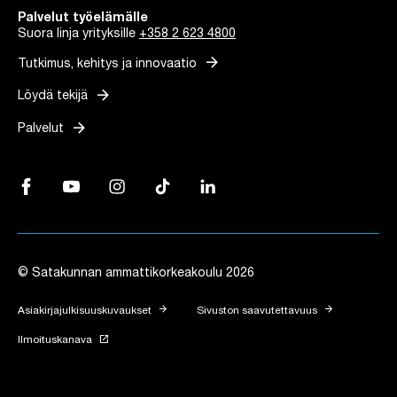
Palvelut työelämälle
Suora linja yrityksille
+358 2 623 4800
arrow_forward
Tutkimus, kehitys ja innovaatio
arrow_forward
Löydä tekijä
arrow_forward
Palvelut
Facebook, Linkki avautuu uuteen välilehteen
YouTube, Linkki avautuu uuteen välilehteen
Instagram, Linkki avautuu uuteen välilehteen
TikTok, Linkki avautuu uuteen välilehteen
LinkedIn, Linkki avautuu uuteen vä
© Satakunnan ammattikorkeakoulu 2026
arrow_forward
arrow_forward
Asiakirjajulkisuuskuvaukset
Sivuston saavutettavuus
launch
Ilmoituskanava
Linkki avautuu uuteen välilehteen