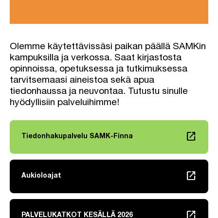
Olemme käytettävissäsi paikan päällä SAMKin
kampuksilla ja verkossa. Saat kirjastosta
opinnoissa, opetuksessa ja tutkimuksessa
tarvitsemaasi aineistoa sekä apua
tiedonhaussa ja neuvontaa. Tutustu sinulle
hyödyllisiin palveluihimme!
launch
Tiedonhakupalvelu SAMK-Finna
Linkki avautuu uuteen välilehteen
launch
Aukioloajat
Linkki avautuu uuteen välilehteen
launch
PALVELUKATKOT KESÄLLÄ 2026