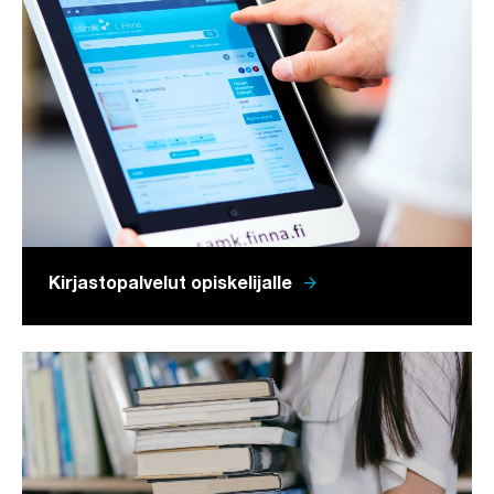
arrow_forward
Kirjastopalvelut opiskelijalle