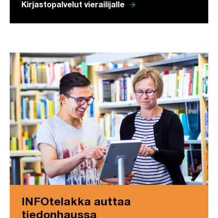
arrow_forward
Kirjastopalvelut vierailijalle
INFOtelakka auttaa
tiedonhaussa