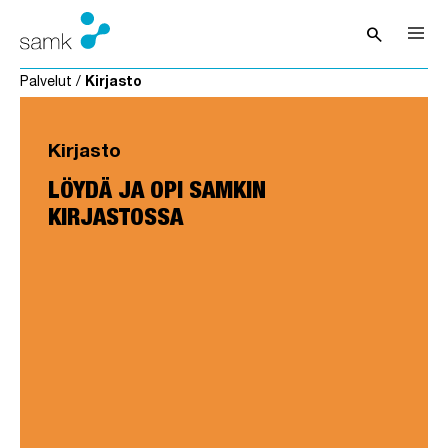
Siirry sisältöön
search
Avaa hak
Palvelut
/
Kirjasto
Kirjasto
LÖYDÄ JA OPI SAMKIN
KIRJASTOSSA