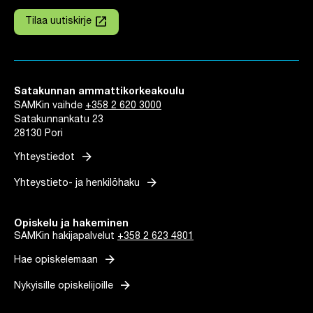
launch
Tilaa uutiskirje
Linkki avautuu uuteen välilehteen
Satakunnan ammattikorkeakoulu
SAMKin vaihde
+358 2 620 3000
Satakunnankatu 23
28130 Pori
arrow_forward
Yhteystiedot
arrow_forward
Yhteystieto- ja henkilöhaku
Opiskelu ja hakeminen
SAMKin hakijapalvelut
+358 2 623 4801
arrow_forward
Hae opiskelemaan
arrow_forward
Nykyisille opiskelijoille