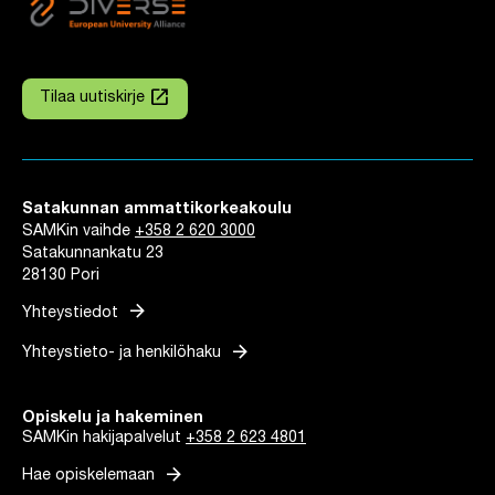
launch
Tilaa uutiskirje
Linkki avautuu uuteen välilehteen
Satakunnan ammattikorkeakoulu
SAMKin vaihde
+358 2 620 3000
Satakunnankatu 23
28130 Pori
arrow_forward
Yhteystiedot
arrow_forward
Yhteystieto- ja henkilöhaku
Opiskelu ja hakeminen
SAMKin hakijapalvelut
+358 2 623 4801
arrow_forward
Hae opiskelemaan