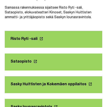
Samassa rakennuksessa sijaitsee Risto Ryti -sali,
Sataopisto, elokuvateatteri Kinoset, Saskyn Huittisten
ammatti- ja yrittäjäopisto sekä Saskyn lounasravintola.
launch
Risto Ryti -sali
Linkki avautuu uuteen välilehteen
launch
Sataopisto
launch
Sasky Huittisten ja Kokemäen oppilaitos
Linkki ava
launch