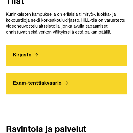
Tilat
Kuninkaisten kampuksella on erilaisia tiimityö-, luokka- ja
kokoustiloja sekä korkeakoulukirjasto. HILL-tila on varustettu
videoneuvottelulaitteistolla, jonka avulla tapaamiset
onnistuvat sekä verkon välityksellä että paikan päällä.
arrow_forward
Kirjasto
arrow_forward
Exam-tenttiakvaario
Ravintola ja palvelut