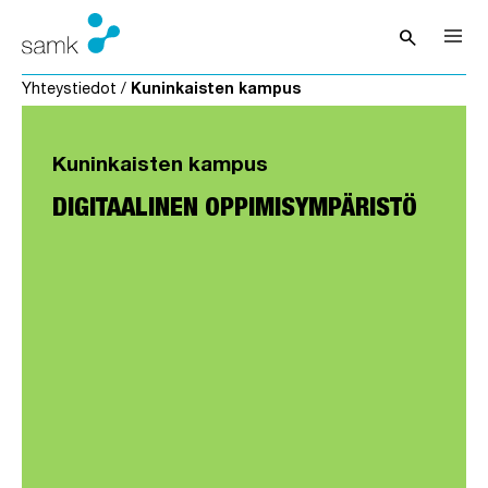
Siirry sisältöön
search
Avaa hak
Yhteystiedot
/
Kuninkaisten kampus
Kuninkaisten kampus
DIGITAALINEN OPPIMISYMPÄRISTÖ