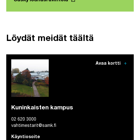
Sasky lounasravintola
Linkki avautuu uuteen välil
Löydät meidät täältä
add
Avaa kortti
Kuninkaisten kampus
02 620 3000
vahtimestarit@samk.fi
Käyntiosoite