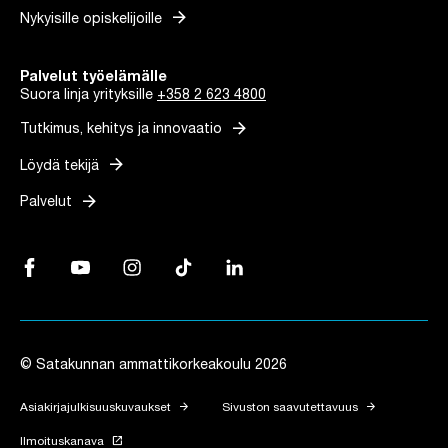
arrow_forward
Nykyisille opiskelijoille
Palvelut työelämälle
Suora linja yrityksille
+358 2 623 4800
arrow_forward
Tutkimus, kehitys ja innovaatio
arrow_forward
Löydä tekijä
arrow_forward
Palvelut
Facebook, Linkki avautuu uuteen välilehteen
YouTube, Linkki avautuu uuteen välilehteen
Instagram, Linkki avautuu uuteen välilehteen
TikTok, Linkki avautuu uuteen välilehteen
LinkedIn, Linkki avautuu uuteen vä
© Satakunnan ammattikorkeakoulu 2026
arrow_forward
arrow_forward
Asiakirjajulkisuuskuvaukset
Sivuston saavutettavuus
launch
Ilmoituskanava
Linkki avautuu uuteen välilehteen