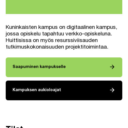
Kuninkaisten kampus on digitaalinen kampus,
jossa opiskelu tapahtuu verkko-opiskeluna.
Huittisissa on myös resurssiviisauden
tutkimuskokonaisuuden projektitoimintaa.
arrow_forward
Saapuminen kampukselle
arrow_forward
Kampuksen aukioloajat