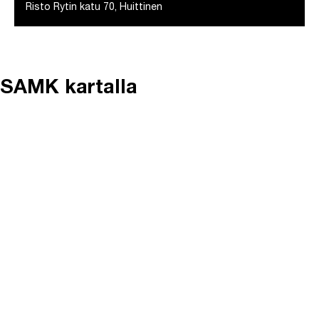
Risto Rytin katu 70, Huittinen
SAMK kartalla
Ohita upotus