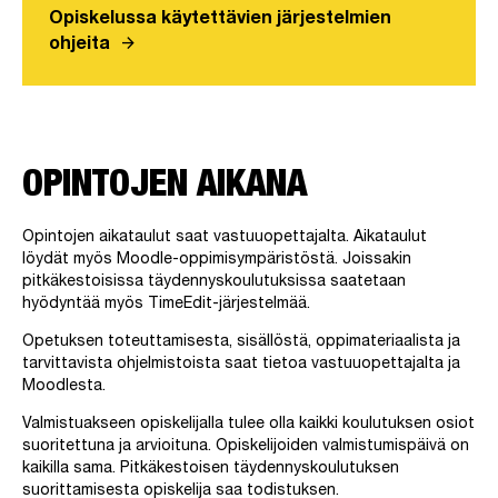
Opiskelussa käytettävien järjestelmien
arrow_forward
ohjeita
OPINTOJEN AIKANA
Opintojen aikataulut saat vastuuopettajalta. Aikataulut
löydät myös Moodle-oppimisympäristöstä. Joissakin
pitkäkestoisissa täydennyskoulutuksissa saatetaan
hyödyntää myös TimeEdit-järjestelmää.
Opetuksen toteuttamisesta, sisällöstä, oppimateriaalista ja
tarvittavista ohjelmistoista saat tietoa vastuuopettajalta ja
Moodlesta.
Valmistuakseen opiskelijalla tulee olla kaikki koulutuksen osiot
suoritettuna ja arvioituna. Opiskelijoiden valmistumispäivä on
kaikilla sama. Pitkäkestoisen täydennyskoulutuksen
suorittamisesta opiskelija saa todistuksen.