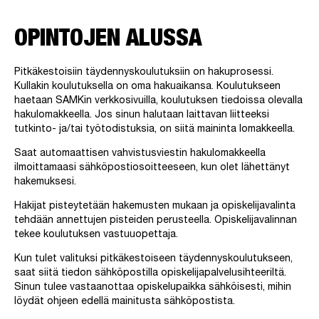
OPINTOJEN ALUSSA
Pitkäkestoisiin täydennyskoulutuksiin on hakuprosessi.
Kullakin koulutuksella on oma hakuaikansa. Koulutukseen
haetaan SAMKin verkkosivuilla, koulutuksen tiedoissa olevalla
hakulomakkeella. Jos sinun halutaan laittavan liitteeksi
tutkinto- ja/tai työtodistuksia, on siitä maininta lomakkeella.
Saat automaattisen vahvistusviestin hakulomakkeella
ilmoittamaasi sähköpostiosoitteeseen, kun olet lähettänyt
hakemuksesi.
Hakijat pisteytetään hakemusten mukaan ja opiskelijavalinta
tehdään annettujen pisteiden perusteella. Opiskelijavalinnan
tekee koulutuksen vastuuopettaja.
Kun tulet valituksi pitkäkestoiseen täydennyskoulutukseen,
saat siitä tiedon sähköpostilla opiskelijapalvelusihteeriltä.
Sinun tulee vastaanottaa opiskelupaikka sähköisesti, mihin
löydät ohjeen edellä mainitusta sähköpostista.