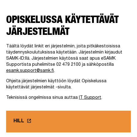
OPISKELUSSA KÄYTETTÄVÄT
JÄRJESTELMÄT
Täältä löydät linkit eri järjestelmiin, joita pitkäkestoisissa
täydennyskoulutuksissa käytetään. Järjestelmiin kirjaudut
SAMK-ID:llä. Järjestelmien käytössä saat apua eSAMK
Supportista puhelimitse 02 479 2100 ja sähköpostilla
esamk.support@samk.fi
.
Ohjeita järjestelmien käyttöön löydät Opiskelussa
käytettävät järjestelmät -sivulta.
Teknisissä ongelmissa sinua auttaa
IT Support
.
launch
HILL
Linkki avautuu uuteen välilehteen