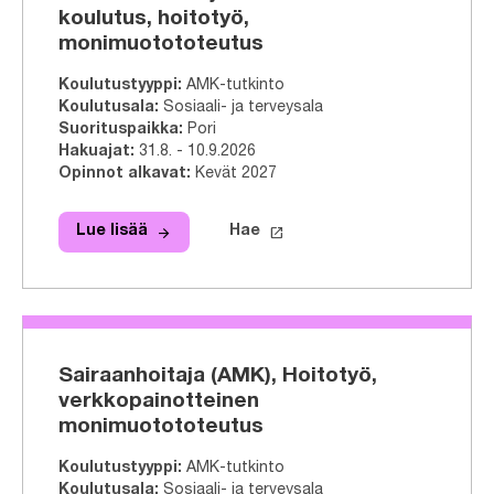
koulutus, hoitotyö,
monimuotototeutus
Koulutustyyppi
:
AMK-tutkinto
Koulutusala
:
Sosiaali- ja terveysala
Suorituspaikka
:
Pori
Hakuajat
:
31.8. - 10.9.2026
Opinnot alkavat
:
Kevät 2027
arrow_forward
launch
Lue lisää
Hae
Lue lisää
Sairaanhoitaja (AMK), maahanmuutta
Hae tähän tutkinto-ohjelmaa
Sairaanhoitaja (AMK), Hoitotyö,
verkkopainotteinen
monimuotototeutus
Koulutustyyppi
:
AMK-tutkinto
Koulutusala
:
Sosiaali- ja terveysala