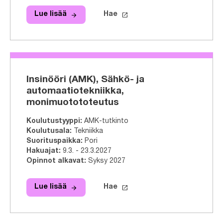
arrow_forward
launch
Lue lisää
Hae
Lue lisää
Insinööri (AMK), Tieto- ja viestintä
Hae tähän tutkinto-ohjelmaa
Insinööri (AMK), Sähkö- ja
automaatiotekniikka,
monimuotototeutus
Koulutustyyppi
:
AMK-tutkinto
Koulutusala
:
Tekniikka
Suorituspaikka
:
Pori
Hakuajat
:
9.3. - 23.3.2027
Opinnot alkavat
:
Syksy 2027
arrow_forward
launch
Lue lisää
Hae
Lue lisää
Insinööri (AMK), Sähkö- ja automaa
Hae tähän tutkinto-ohjelmaa