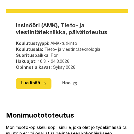
Insinööri (AMK), Tieto- ja
viestintätekniikka, päivätoteutus
Koulutustyyppi
:
AMK-tutkinto
Koulutusala
:
Tieto- ja viestintäteknologia
Suorituspaikka
:
Pori
Hakuajat
:
10.3. - 24.3.2026
Opinnot alkavat
:
Syksy 2026
arrow_forward
launch
Lue lisää
Hae
Lue lisää
Insinööri (AMK), Tieto- ja viestintät
Hae tähän tutkinto-ohjelmaa
Monimuotototeutus
Monimuoto-opiskelu sopii sinulle, joka olet jo työelämässä tai