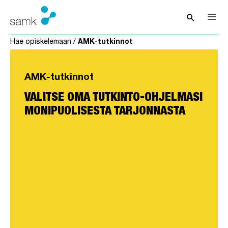
Siirry sisältöön
search
Avaa hak
Hae opiskelemaan
/
AMK-tutkinnot
AMK-tutkinnot
VALITSE OMA TUTKINTO-OHJELMASI
MONIPUOLISESTA TARJONNASTA