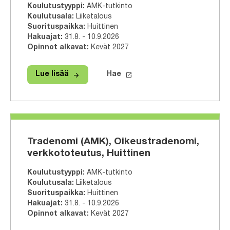
Koulutustyyppi
:
AMK-tutkinto
Koulutusala
:
Liiketalous
Suorituspaikka
:
Huittinen
Hakuajat
:
31.8. - 10.9.2026
Opinnot alkavat
:
Kevät 2027
arrow_forward
launch
Lue lisää
Hae
Lue lisää
Tradenomi (AMK), Liiketalous, verkko
Hae tähän tutkinto-ohjelmaa
Tradenomi (AMK), Oikeustradenomi,
verkkototeutus, Huittinen
Koulutustyyppi
:
AMK-tutkinto
Koulutusala
:
Liiketalous
Suorituspaikka
:
Huittinen
Hakuajat
:
31.8. - 10.9.2026
Opinnot alkavat
:
Kevät 2027