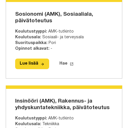
Sosionomi (AMK), Sosiaaliala,
päivätoteutus
Koulutustyyppi
:
AMK-tutkinto
Koulutusala
:
Sosiaali- ja terveysala
Suorituspaikka
:
Pori
Opinnot alkavat
:
-
arrow_forward
launch
Lue lisää
Hae
Lue lisää
Sosionomi (AMK), Sosiaaliala, päivä
Hae tähän tutkinto-ohjelmaa
Insinööri (AMK), Rakennus- ja
yhdyskuntatekniikka, päivätoteutus
Koulutustyyppi
:
AMK-tutkinto
Koulutusala
:
Tekniikka