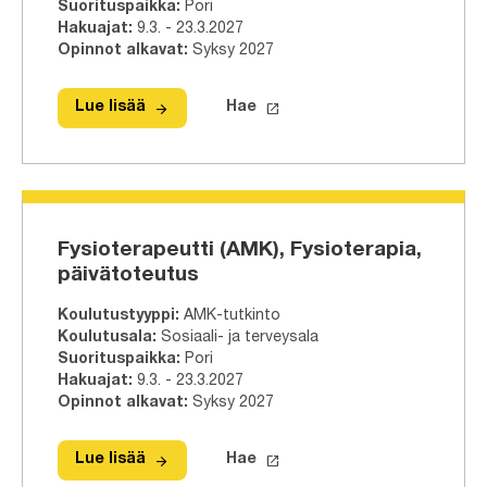
Suorituspaikka
:
Pori
Hakuajat
:
9.3. - 23.3.2027
Opinnot alkavat
:
Syksy 2027
arrow_forward
launch
Lue lisää
Hae
Lue lisää
Insinööri (AMK), Rakennus- ja yhdysk
Hae tähän tutkinto-ohjelmaa
Fysioterapeutti (AMK), Fysioterapia,
päivätoteutus
Koulutustyyppi
:
AMK-tutkinto
Koulutusala
:
Sosiaali- ja terveysala
Suorituspaikka
:
Pori
Hakuajat
:
9.3. - 23.3.2027
Opinnot alkavat
:
Syksy 2027
arrow_forward
launch
Lue lisää
Hae
Lue lisää
Fysioterapeutti (AMK), Fysioterapia,
Hae tähän tutkinto-ohjelmaa