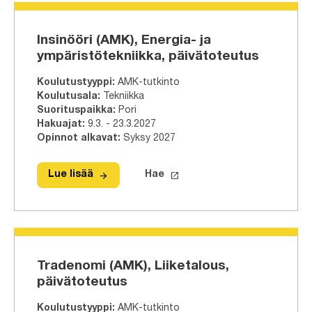
Insinööri (AMK), Energia- ja
ympäristötekniikka, päivätoteutus
Koulutustyyppi
:
AMK-tutkinto
Koulutusala
:
Tekniikka
Suorituspaikka
:
Pori
Hakuajat
:
9.3. - 23.3.2027
Opinnot alkavat
:
Syksy 2027
arrow_forward
launch
Lue lisää
Hae
Lue lisää
Insinööri (AMK), Energia- ja ympäris
Hae tähän tutkinto-ohjelmaa
Tradenomi (AMK), Liiketalous,
päivätoteutus
Koulutustyyppi
:
AMK-tutkinto