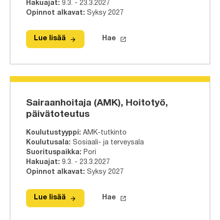
Hakuajat
:
9.3. - 23.3.2027
Opinnot alkavat
:
Syksy 2027
arrow_forward
launch
Lue lisää
Hae
Lue lisää
Insinööri (AMK), Konetekniikka, päiv
Hae tähän tutkinto-ohjelmaa
Sairaanhoitaja (AMK), Hoitotyö,
päivätoteutus
Koulutustyyppi
:
AMK-tutkinto
Koulutusala
:
Sosiaali- ja terveysala
Suorituspaikka
:
Pori
Hakuajat
:
9.3. - 23.3.2027
Opinnot alkavat
:
Syksy 2027
arrow_forward
launch
Lue lisää
Hae
Lue lisää
Sairaanhoitaja (AMK), Hoitotyö, päiv
Hae tähän tutkinto-ohjelmaa