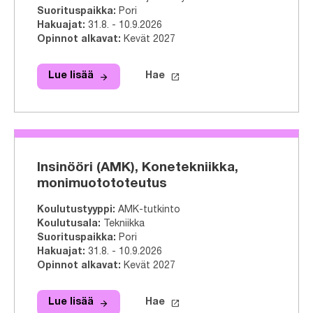
Suorituspaikka
:
Pori
Hakuajat
:
31.8. - 10.9.2026
Opinnot alkavat
:
Kevät 2027
arrow_forward
launch
Lue lisää
Hae
Lue lisää
Sairaanhoitaja (AMK), Hoitotyö, ve
Hae tähän tutkinto-ohjelmaa
Insinööri (AMK), Konetekniikka,
monimuotototeutus
Koulutustyyppi
:
AMK-tutkinto
Koulutusala
:
Tekniikka
Suorituspaikka
:
Pori
Hakuajat
:
31.8. - 10.9.2026
Opinnot alkavat
:
Kevät 2027
arrow_forward
launch
Lue lisää
Hae
Lue lisää
Insinööri (AMK), Konetekniikka, mo
Hae tähän tutkinto-ohjelmaa