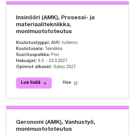
Insinööri (AMK), Prosessi- ja
materiaalitekniikka,
monimuotototeutus
Koulutustyyppi
:
AMK-tutkinto
Koulutusala
:
Tekniikka
Suorituspaikka
:
Pori
Hakuajat
:
9.3. - 23.3.2027
Opinnot alkavat
:
Syksy 2027
arrow_forward
launch
Lue lisää
Hae
Lue lisää
Insinööri (AMK), Prosessi- ja materi
Hae tähän tutkinto-ohjelmaa
Geronomi (AMK), Vanhustyö,
monimuotototeutus