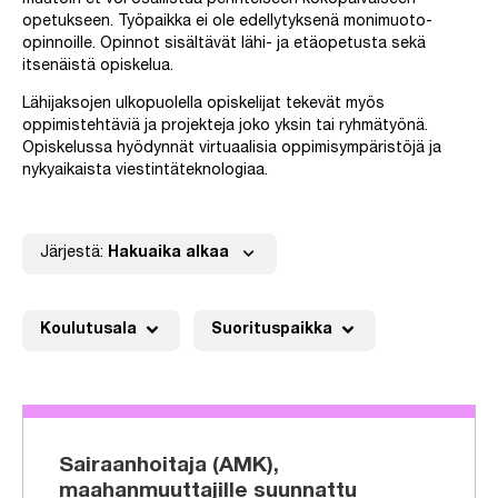
muutoin et voi osallistua perinteiseen kokopäiväiseen
opetukseen. Työpaikka ei ole edellytyksenä monimuoto-
opinnoille. Opinnot sisältävät lähi- ja etäopetusta sekä
itsenäistä opiskelua.
Lähijaksojen ulkopuolella opiskelijat tekevät myös
oppimistehtäviä ja projekteja joko yksin tai ryhmätyönä.
Opiskelussa hyödynnät virtuaalisia oppimisympäristöjä ja
nykyaikaista viestintäteknologiaa.
expand_more
Järjestä:
Hakuaika alkaa
expand_more
expand_more
Koulutusala
Suorituspaikka
Sairaanhoitaja (AMK),
maahanmuuttajille suunnattu