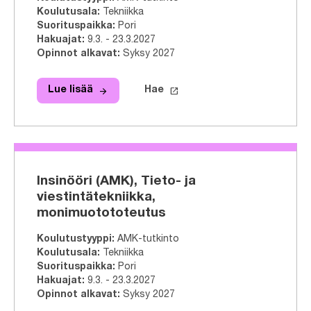
Koulutusala
:
Tekniikka
Suorituspaikka
:
Pori
Hakuajat
:
9.3. - 23.3.2027
Opinnot alkavat
:
Syksy 2027
arrow_forward
launch
Lue lisää
Hae
Lue lisää
Insinööri (AMK), Energia- ja ympäri
Hae tähän tutkinto-ohjelmaa
Insinööri (AMK), Tieto- ja
viestintätekniikka,
monimuotototeutus
Koulutustyyppi
:
AMK-tutkinto
Koulutusala
:
Tekniikka
Suorituspaikka
:
Pori
Hakuajat
:
9.3. - 23.3.2027
Opinnot alkavat
:
Syksy 2027