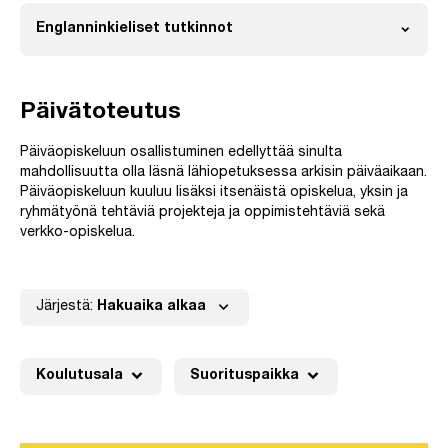
expand_more
Englanninkieliset tutkinnot
Avaa
Päivätoteutus
Päiväopiskeluun osallistuminen edellyttää sinulta
mahdollisuutta olla läsnä lähiopetuksessa arkisin päiväaikaan.
Päiväopiskeluun kuuluu lisäksi itsenäistä opiskelua, yksin ja
ryhmätyönä tehtäviä projekteja ja oppimistehtäviä sekä
verkko-opiskelua.
expand_more
Järjestä:
Hakuaika alkaa
expand_more
expand_more
Koulutusala
Suorituspaikka