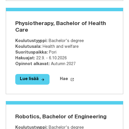
Physiotherapy, Bachelor of Health
Care
Koulutustyyppi
:
Bachelor's degree
Koulutusala
:
Health and welfare
Suorituspaikka
:
Pori
Hakuajat
:
22.9. - 6.10.2026
Opinnot alkavat
:
Autumn 2027
arrow_forward
launch
Lue lisää
Hae
Lue lisää
Physiotherapy, Bachelor of Health C
Hae tähän tutkinto-ohjelmaa
Robotics, Bachelor of Engineering
Koulutustyyppi
:
Bachelor's degree