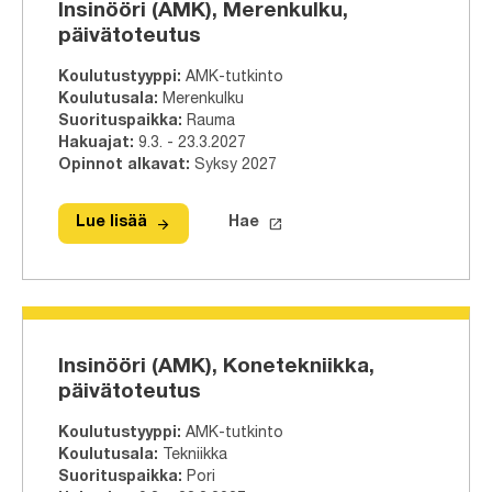
Insinööri (AMK), Merenkulku,
päivätoteutus
Koulutustyyppi
:
AMK-tutkinto
Koulutusala
:
Merenkulku
Suorituspaikka
:
Rauma
Hakuajat
:
9.3. - 23.3.2027
Opinnot alkavat
:
Syksy 2027
arrow_forward
launch
Lue lisää
Hae
Lue lisää
Insinööri (AMK), Merenkulku, päiväto
Hae tähän tutkinto-ohjelmaa
Insinööri (AMK), Konetekniikka,
päivätoteutus
Koulutustyyppi
:
AMK-tutkinto
Koulutusala
:
Tekniikka
Suorituspaikka
:
Pori