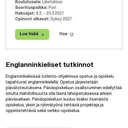
Koulutusala
:
Liiketalous
Suorituspaikka
:
Pori
Hakuajat
:
9.3. - 23.3.2027
Opinnot alkavat
:
Syksy 2027
arrow_forward
launch
Lue lisää
Hae
Lue lisää
Tradenomi (AMK), Liiketalous, Yrittä
Hae tähän tutkinto-ohjelmaa
Englanninkieliset tutkinnot
Englanninkielisissä tutkinto-ohjelmissa opetus ja opiskelu
tapahtuvat englanninkielellä. Opetus järjestetään
päivätoteutuksena. Päiväopiskeluun osallistuminen edellyttää
sinulta mahdollisuutta olla läsnä lähiopetuksessa arkisin
päiväsaikaan. Päiväopiskeluun kuuluu lisäksi itsenäistä
opiskelua, yksin ja ryhmätyönä tehtäviä projekteja ja
oppimistehtäviä sekä verkko-opiskelua.