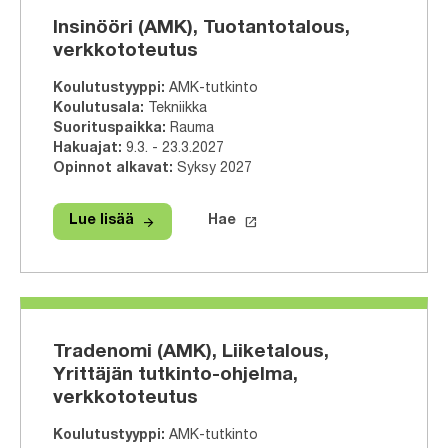
Insinööri (AMK), Tuotantotalous,
verkkototeutus
Koulutustyyppi
:
AMK-tutkinto
Koulutusala
:
Tekniikka
Suorituspaikka
:
Rauma
Hakuajat
:
9.3. - 23.3.2027
Opinnot alkavat
:
Syksy 2027
arrow_forward
launch
Lue lisää
Hae
Lue lisää
Insinööri (AMK), Tuotantotalous, ve
Hae tähän tutkinto-ohjelmaa
Tradenomi (AMK), Liiketalous,
Yrittäjän tutkinto-ohjelma,
verkkototeutus
Koulutustyyppi
:
AMK-tutkinto