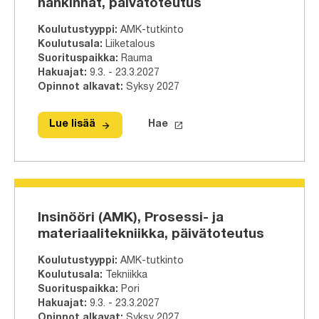
hankinnat, päivätoteutus
Koulutustyyppi
:
AMK-tutkinto
Koulutusala
:
Liiketalous
Suorituspaikka
:
Rauma
Hakuajat
:
9.3. - 23.3.2027
Opinnot alkavat
:
Syksy 2027
arrow_forward
launch
Lue lisää
Hae
Lue lisää
Tradenomi (AMK), Ostot ja hankinnat
Hae tähän tutkinto-ohjelmaa
Insinööri (AMK), Prosessi- ja
materiaalitekniikka, päivätoteutus
Koulutustyyppi
:
AMK-tutkinto
Koulutusala
:
Tekniikka
Suorituspaikka
:
Pori
Hakuajat
:
9.3. - 23.3.2027
Opinnot alkavat
:
Syksy 2027