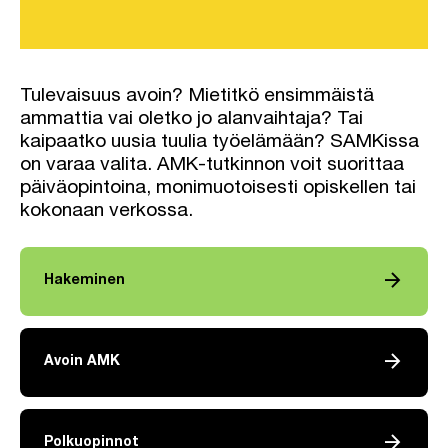
Tulevaisuus avoin? Mietitkö ensimmäistä
ammattia vai oletko jo alanvaihtaja? Tai
kaipaatko uusia tuulia työelämään? SAMKissa
on varaa valita. AMK-tutkinnon voit suorittaa
päiväopintoina, monimuotoisesti opiskellen tai
kokonaan verkossa.
arrow_forward
Hakeminen
arrow_forward
Avoin AMK
arrow_forward
Polkuopinnot