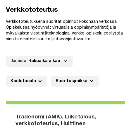
Verkkototeutus
Verkkototeutuksena suoritat opinnot kokonaan verkossa.
Opiskelussa hyödynnät virtuaalisia oppimisympäristöjä ja
nykyaikaista viestintäteknologiaa. Verkko-opiskelu edellyttää
sinulta omatoimisuutta ja itseohjautuvuutta.
expand_more
Järjestä:
Hakuaika alkaa
expand_more
expand_more
Koulutusala
Suorituspaikka
Tradenomi (AMK), Liiketalous,
verkkototeutus, Huittinen