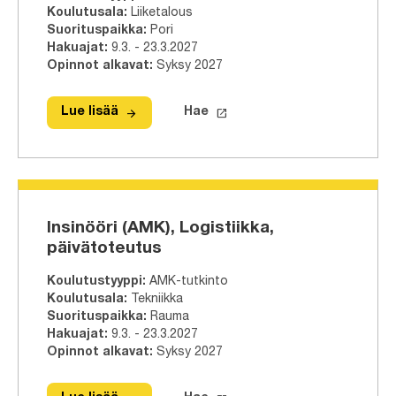
Koulutusala
:
Liiketalous
Suorituspaikka
:
Pori
Hakuajat
:
9.3. - 23.3.2027
Opinnot alkavat
:
Syksy 2027
arrow_forward
launch
Lue lisää
Hae
Lue lisää
Tradenomi (AMK), Liiketalous, päivä
Hae tähän tutkinto-ohjelmaa
Insinööri (AMK), Logistiikka,
päivätoteutus
Koulutustyyppi
:
AMK-tutkinto
Koulutusala
:
Tekniikka
Suorituspaikka
:
Rauma
Hakuajat
:
9.3. - 23.3.2027
Opinnot alkavat
:
Syksy 2027