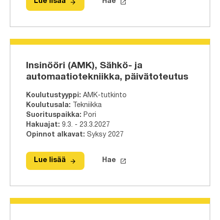
arrow_forward
launch
Lue lisää
Hae
Lue lisää
Insinööri (AMK), Logistiikka, päiväto
Hae tähän tutkinto-ohjelmaa
Insinööri (AMK), Sähkö- ja
automaatiotekniikka, päivätoteutus
Koulutustyyppi
:
AMK-tutkinto
Koulutusala
:
Tekniikka
Suorituspaikka
:
Pori
Hakuajat
:
9.3. - 23.3.2027
Opinnot alkavat
:
Syksy 2027
arrow_forward
launch
Lue lisää
Hae
Lue lisää
Insinööri (AMK), Sähkö- ja automaati
Hae tähän tutkinto-ohjelmaa