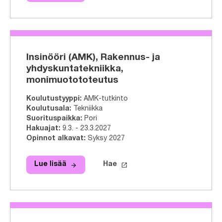
Insinööri (AMK), Rakennus- ja
yhdyskuntatekniikka,
monimuotototeutus
Koulutustyyppi
:
AMK-tutkinto
Koulutusala
:
Tekniikka
Suorituspaikka
:
Pori
Hakuajat
:
9.3. - 23.3.2027
Opinnot alkavat
:
Syksy 2027
arrow_forward
launch
Lue lisää
Hae
Lue lisää
Insinööri (AMK), Rakennus- ja yhdy
Hae tähän tutkinto-ohjelmaa