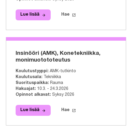
arrow_forward
launch
Lue lisää
Hae
Lue lisää
Kuntoutuksen ohjaaja (AMK), Kunto
Hae tähän tutkinto-ohjelmaa
Insinööri (AMK), Konetekniikka,
monimuotototeutus
Koulutustyyppi
:
AMK-tutkinto
Koulutusala
:
Tekniikka
Suorituspaikka
:
Rauma
Hakuajat
:
10.3. - 24.3.2026
Opinnot alkavat
:
Syksy 2026
arrow_forward
launch
Lue lisää
Hae
Lue lisää
Insinööri (AMK), Konetekniikka, mo
Hae tähän tutkinto-ohjelmaa