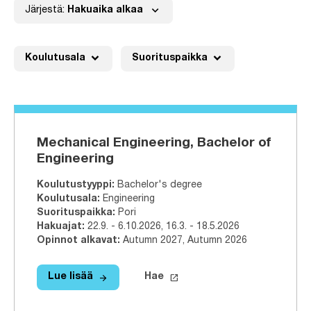
expand_more
Järjestä:
Hakuaika alkaa
expand_more
expand_more
Koulutusala
Suorituspaikka
Mechanical Engineering, Bachelor of
Engineering
Koulutustyyppi
:
Bachelor's degree
Koulutusala
:
Engineering
Suorituspaikka
:
Pori
Hakuajat
:
22.9. - 6.10.2026
,
16.3. - 18.5.2026
Opinnot alkavat
:
Autumn 2027, Autumn 2026
arrow_forward
launch
Lue lisää
Hae
Lue lisää
Mechanical Engineering, Bachelor of
Hae tähän tutkinto-ohjelmaa