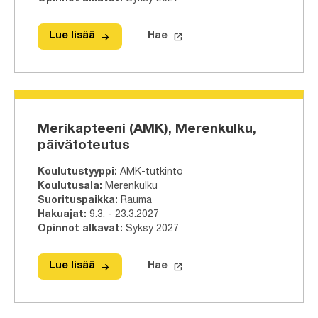
arrow_forward
launch
Lue lisää
Hae
Lue lisää
Insinööri (AMK), Prosessi- ja materia
Hae tähän tutkinto-ohjelmaa
Merikapteeni (AMK), Merenkulku,
päivätoteutus
Koulutustyyppi
:
AMK-tutkinto
Koulutusala
:
Merenkulku
Suorituspaikka
:
Rauma
Hakuajat
:
9.3. - 23.3.2027
Opinnot alkavat
:
Syksy 2027
arrow_forward
launch
Lue lisää
Hae
Lue lisää
Merikapteeni (AMK), Merenkulku, pä
Hae tähän tutkinto-ohjelmaa