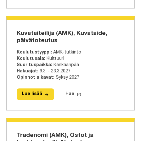
Kuvataiteilija (AMK), Kuvataide,
päivätoteutus
Koulutustyyppi
:
AMK-tutkinto
Koulutusala
:
Kulttuuri
Suorituspaikka
:
Kankaanpää
Hakuajat
:
9.3. - 23.3.2027
Opinnot alkavat
:
Syksy 2027
arrow_forward
launch
Lue lisää
Hae
Lue lisää
Kuvataiteilija (AMK), Kuvataide, päi
Hae tähän tutkinto-ohjelmaa
Tradenomi (AMK), Ostot ja