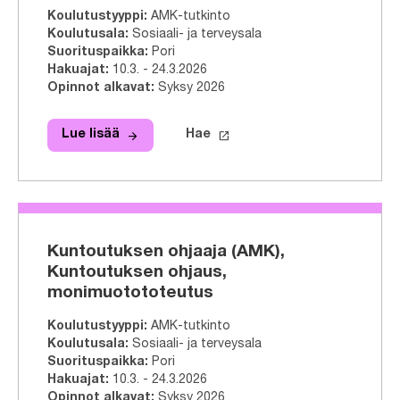
Koulutustyyppi
:
AMK-tutkinto
Koulutusala
:
Sosiaali- ja terveysala
Suorituspaikka
:
Pori
Hakuajat
:
10.3. - 24.3.2026
Opinnot alkavat
:
Syksy 2026
arrow_forward
launch
Lue lisää
Hae
Lue lisää
Geronomi (AMK), Vanhustyö, monim
Hae tähän tutkinto-ohjelmaa
Kuntoutuksen ohjaaja (AMK),
Kuntoutuksen ohjaus,
monimuotototeutus
Koulutustyyppi
:
AMK-tutkinto
Koulutusala
:
Sosiaali- ja terveysala
Suorituspaikka
:
Pori
Hakuajat
:
10.3. - 24.3.2026
Opinnot alkavat
:
Syksy 2026