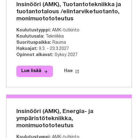
Insinööri (AMK), Tuotantotekniikka ja
tuotantotalous /elintarviketuotanto,
monimuotototeutus
Koulutustyyppi
:
AMK-tutkinto
Koulutusala
:
Tekniikka
Suorituspaikka
:
Rauma
Hakuajat
:
9.3. - 23.3.2027
Opinnot alkavat
:
Syksy 2027
arrow_forward
launch
Lue lisää
Hae
Lue lisää
Insinööri (AMK), Tuotantotekniikka 
Hae tähän tutkinto-ohjelmaa
Insinööri (AMK), Energia- ja
ympäristötekniikka,
monimuotototeutus
Koulutustyyppi
:
AMK-tutkinto