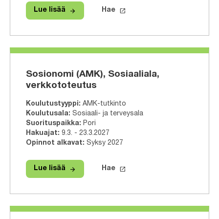
arrow_forward
launch
Lue lisää
Hae
Lue lisää
Tradenomi (AMK), Oikeustradenomi, 
Hae tähän tutkinto-ohjelmaa
Sosionomi (AMK), Sosiaaliala,
verkkototeutus
Koulutustyyppi
:
AMK-tutkinto
Koulutusala
:
Sosiaali- ja terveysala
Suorituspaikka
:
Pori
Hakuajat
:
9.3. - 23.3.2027
Opinnot alkavat
:
Syksy 2027
arrow_forward
launch
Lue lisää
Hae
Lue lisää
Sosionomi (AMK), Sosiaaliala, verkk
Hae tähän tutkinto-ohjelmaa