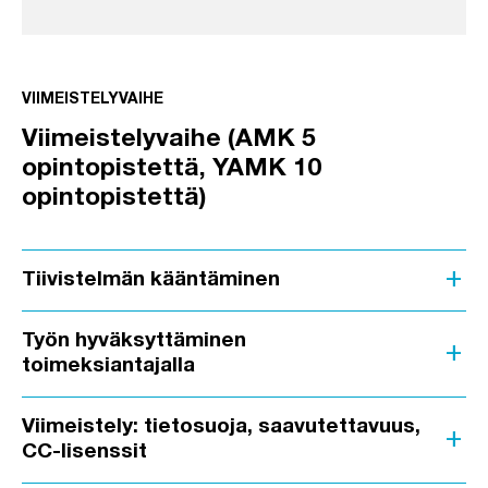
VIIMEISTELYVAIHE
Viimeistelyvaihe (AMK 5
opintopistettä, YAMK 10
opintopistettä)
add
Tiivistelmän kääntäminen
Työn hyväksyttäminen
add
toimeksiantajalla
Viimeistely: tietosuoja, saavutettavuus,
add
CC-lisenssit