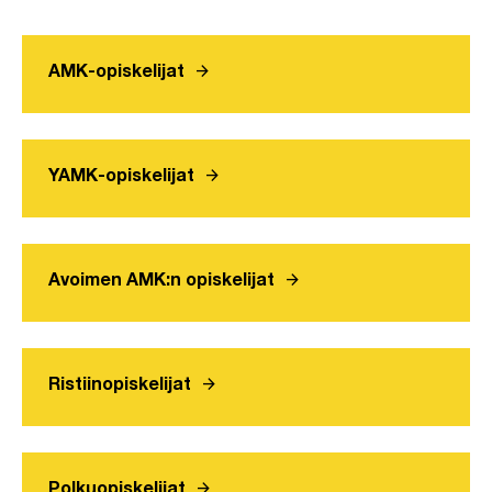
arrow_forward
AMK-opiskelijat
arrow_forward
YAMK-opiskelijat
arrow_forward
Avoimen AMK:n opiskelijat
arrow_forward
Ristiinopiskelijat
arrow_forward
Polkuopiskelijat