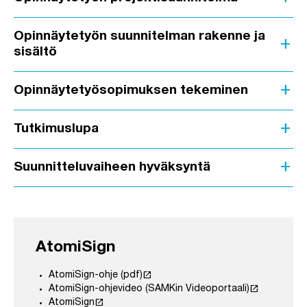
Opinnäytetyön suunnitelman rakenne ja
add
sisältö
add
Opinnäytetyösopimuksen tekeminen
add
Tutkimuslupa
add
Suunnitteluvaiheen hyväksyntä
AtomiSign
launch
AtomiSign-ohje (pdf)
launch
AtomiSign-ohjevideo (SAMKin Videoportaali)
launch
AtomiSign