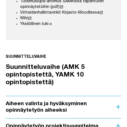
Tutkimuslupa-anomus SAMKissa tapahtuviin
launch
opinnäytetöihin (pdf)
launch
Viitteidenhallintavinkit Kirjasto-Moodlessa
launch
Wihi
arrow_forward
Yksilöllinen tuki
SUUNNITTELUVAIHE
Suunnitteluvaihe (AMK 5
opintopistettä, YAMK 10
opintopistettä)
Aiheen valinta ja hyväksyminen
add
opinnäytetyön aiheeksi
add
Opinnäytetyön projektisuunnitelma