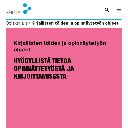
Siirry sisältöön
search
Avaa hak
Opiskelijalle
/
Kirjallisten töiden ja opinnäytetyön ohjeet
Kirjallisten töiden ja opinnäytetyön
ohjeet
HYÖDYLLISTÄ TIETOA
OPINNÄYTETYÖSTÄ JA
KIRJOITTAMISESTA