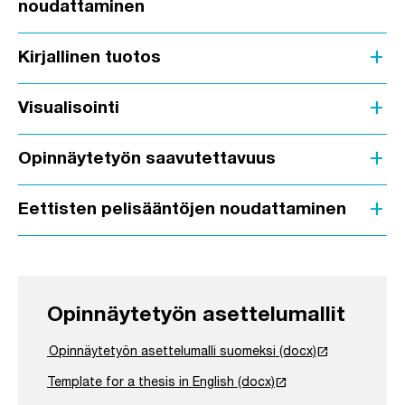
noudattaminen
add
Kirjallinen tuotos
add
Visualisointi
add
Opinnäytetyön saavutettavuus
add
Eettisten pelisääntöjen noudattaminen
Opinnäytetyön asettelumallit
launch
Opinnäytetyön asettelumalli suomeksi (docx)
launch
Template for a thesis in English (docx)