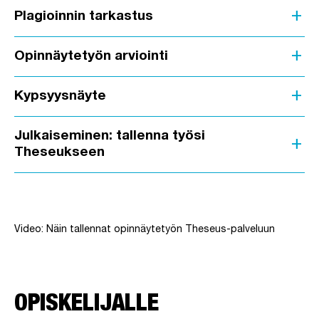
add
Plagioinnin tarkastus
add
Opinnäytetyön arviointi
add
Kypsyysnäyte
Julkaiseminen: tallenna työsi
add
Theseukseen
Ohita upotus: Video-ohje: Näin tallennat opinnäytetyön Theseus
Video: Näin tallennat opinnäytetyön Theseus-palveluun
OPISKELIJALLE