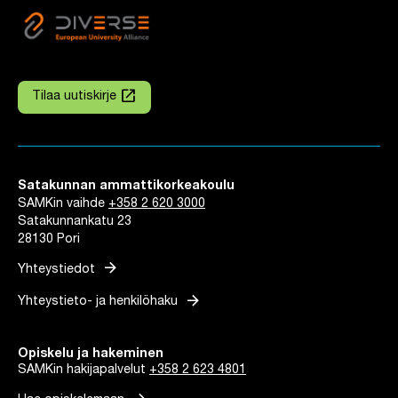
launch
Tilaa uutiskirje
Linkki avautuu uuteen välilehteen
Satakunnan ammattikorkeakoulu
SAMKin vaihde
+358 2 620 3000
Satakunnankatu 23
28130 Pori
arrow_forward
Yhteystiedot
arrow_forward
Yhteystieto- ja henkilöhaku
Opiskelu ja hakeminen
SAMKin hakijapalvelut
+358 2 623 4801