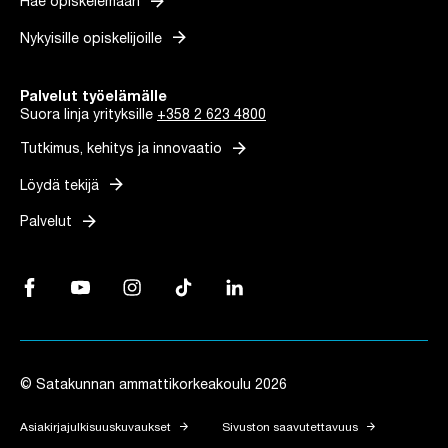
arrow_forward
Hae opiskelemaan
arrow_forward
Nykyisille opiskelijoille
Palvelut työelämälle
Suora linja yrityksille
+358 2 623 4800
arrow_forward
Tutkimus, kehitys ja innovaatio
arrow_forward
Löydä tekijä
arrow_forward
Palvelut
Facebook, Linkki avautuu uuteen välilehteen
YouTube, Linkki avautuu uuteen välilehteen
Instagram, Linkki avautuu uuteen välilehteen
TikTok, Linkki avautuu uuteen välilehteen
LinkedIn, Linkki avautuu uuteen vä
© Satakunnan ammattikorkeakoulu 2026
arrow_forward
arrow_forward
Asiakirjajulkisuuskuvaukset
Sivuston saavutettavuus