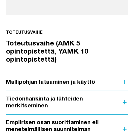
TOTEUTUSVAIHE
Toteutusvaihe (AMK 5
opintopistettä, YAMK 10
opintopistettä)
add
Mallipohjan lataaminen ja käyttö
Tiedonhankinta ja lähteiden
add
merkitseminen
Empiirisen osan suorittaminen eli
add
menetelmällisen suunnitelman