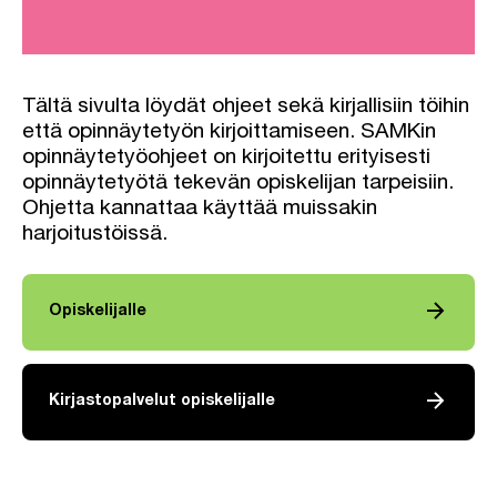
Tältä sivulta löydät ohjeet sekä kirjallisiin töihin
että opinnäytetyön kirjoittamiseen. SAMKin
opinnäytetyöohjeet on kirjoitettu erityisesti
opinnäytetyötä tekevän opiskelijan tarpeisiin.
Ohjetta kannattaa käyttää muissakin
harjoitustöissä.
arrow_forward
Opiskelijalle
arrow_forward
Kirjastopalvelut opiskelijalle