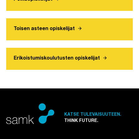
arrow_forward
Toisen asteen opiskelijat
arrow_forward
Erikoistumiskoulutusten opiskelijat
KATSE TULEVAISUUTEEN.
THINK FUTURE.