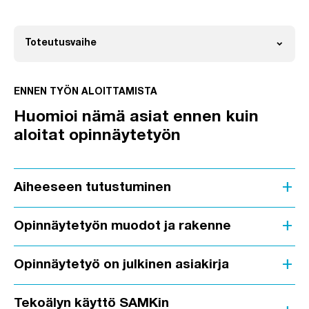
expand_more
Toteutusvaihe
Avaa
ENNEN TYÖN ALOITTAMISTA
Huomioi nämä asiat ennen kuin
aloitat opinnäytetyön
add
Aiheeseen tutustuminen
add
Opinnäytetyön muodot ja rakenne
add
Opinnäytetyö on julkinen asiakirja
Tekoälyn käyttö SAMKin