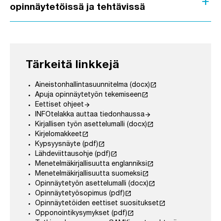
add
opinnäytetöissä ja tehtävissä
Tärkeitä linkkejä
launch
Aineistonhallintasuunnitelma (docx)
launch
Apuja opinnäytetyön tekemiseen
arrow_forward
Eettiset ohjeet
arrow_forward
INFOtelakka auttaa tiedonhaussa
launch
Kirjallisen työn asettelumalli (docx)
launch
Kirjelomakkeet
launch
Kypsyysnäyte (pdf)
launch
Lähdeviittausohje (pdf)
launch
Menetelmäkirjallisuutta englanniksi
launch
Menetelmäkirjallisuutta suomeksi
launch
Opinnäytetyön asettelumalli (docx)
launch
Opinnäytetyösopimus (pdf)
launch
Opinnäytetöiden eettiset suositukset
launch
Opponointikysymykset (pdf)