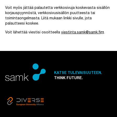
Voit myös jättää palautetta verkkosivuja koskevasta sisällön
korjauspyynnöstä, verkkosivusisällön puutteesta tai
toimintaongelmasta. Liitä mukaan linkki sivulle, jota
palautteesi koskee.
mail
Voit lähettää viestisi osoitteella
viestinta.samk@samk.fi
.
KATSE TULEVAISUUTEEN.
THINK FUTURE.