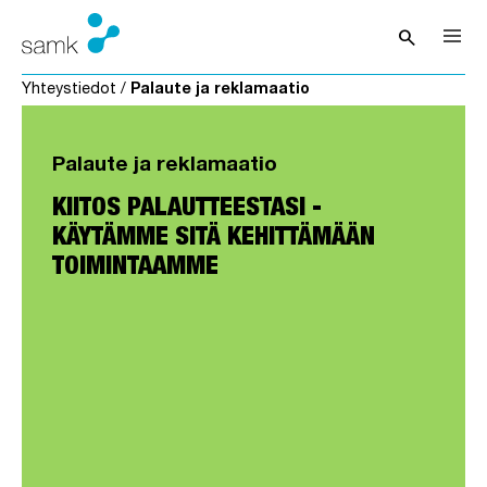
Siirry sisältöön
search
Avaa hak
Yhteystiedot
/
Palaute ja reklamaatio
Palaute ja reklamaatio
KIITOS PALAUTTEESTASI -
KÄYTÄMME SITÄ KEHITTÄMÄÄN
TOIMINTAAMME