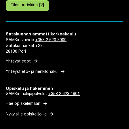
launch
Tilaa uutiskirje
Linkki avautuu uuteen välilehteen
Satakunnan ammattikorkeakoulu
SAMKin vaihde
+358 2 620 3000
Satakunnankatu 23
28130 Pori
arrow_forward
Yhteystiedot
arrow_forward
Yhteystieto- ja henkilöhaku
Opiskelu ja hakeminen
SAMKin hakijapalvelut
+358 2 623 4801
arrow_forward
Hae opiskelemaan
arrow_forward
Nykyisille opiskelijoille