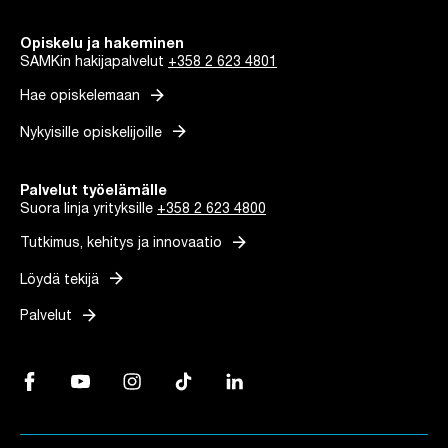
Opiskelu ja hakeminen
SAMKin hakijapalvelut
+358 2 623 4801
arrow_forward
Hae opiskelemaan
arrow_forward
Nykyisille opiskelijoille
Palvelut työelämälle
Suora linja yrityksille
+358 2 623 4800
arrow_forward
Tutkimus, kehitys ja innovaatio
arrow_forward
Löydä tekijä
arrow_forward
Palvelut
Facebook, Linkki avautuu uuteen välilehteen
YouTube, Linkki avautuu uuteen välilehteen
Instagram, Linkki avautuu uuteen välilehteen
TikTok, Linkki avautuu uuteen välilehteen
LinkedIn, Linkki avautuu uuteen vä