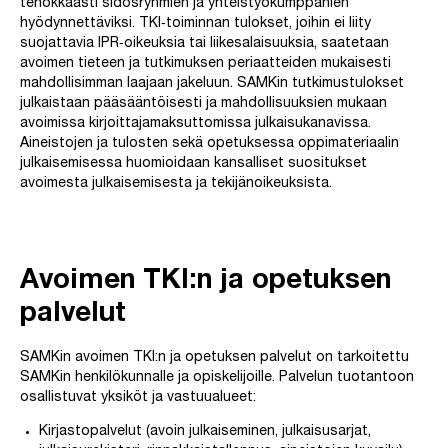
tehokkaasti sidosryhmien ja yhteistyökumppanien
hyödynnettäviksi. TKI‐toiminnan tulokset, joihin ei liity
suojattavia IPR‐oikeuksia tai liikesalaisuuksia, saatetaan
avoimen tieteen ja tutkimuksen periaatteiden mukaisesti
mahdollisimman laajaan jakeluun. SAMKin tutkimustulokset
julkaistaan pääsääntöisesti ja mahdollisuuksien mukaan
avoimissa kirjoittajamaksuttomissa julkaisukanavissa.
Aineistojen ja tulosten sekä opetuksessa oppimateriaalin
julkaisemisessa huomioidaan kansalliset suositukset
avoimesta julkaisemisesta ja tekijänoikeuksista.
Avoimen TKI:n ja opetuksen
palvelut
SAMKin avoimen TKI:n ja opetuksen palvelut on tarkoitettu
SAMKin henkilökunnalle ja opiskelijoille. Palvelun tuotantoon
osallistuvat yksiköt ja vastuualueet:
Kirjastopalvelut (avoin julkaiseminen, julkaisusarjat,