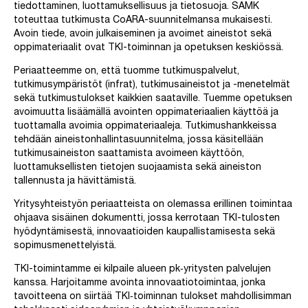
tiedottaminen, luottamuksellisuus ja tietosuoja. SAMK
toteuttaa tutkimusta CoARA-suunnitelmansa mukaisesti.
Avoin tiede, avoin julkaiseminen ja avoimet aineistot sekä
oppimateriaalit ovat TKI-toiminnan ja opetuksen keskiössä.
Periaatteemme on, että tuomme tutkimuspalvelut,
tutkimusympäristöt (infrat), tutkimusaineistot ja -menetelmät
sekä tutkimustulokset kaikkien saataville. Tuemme opetuksen
avoimuutta lisäämällä avointen oppimateriaalien käyttöä ja
tuottamalla avoimia oppimateriaaleja. Tutkimushankkeissa
tehdään aineistonhallintasuunnitelma, jossa käsitellään
tutkimusaineiston saattamista avoimeen käyttöön,
luottamuksellisten tietojen suojaamista sekä aineiston
tallennusta ja hävittämistä.
Yritysyhteistyön periaatteista on olemassa erillinen toimintaa
ohjaava sisäinen dokumentti, jossa kerrotaan TKI-tulosten
hyödyntämisestä, innovaatioiden kaupallistamisesta sekä
sopimusmenettelyistä.
TKI-toimintamme ei kilpaile alueen pk‐yritysten palvelujen
kanssa. Harjoitamme avointa innovaatiotoimintaa, jonka
tavoitteena on siirtää TKI‐toiminnan tulokset mahdollisimman