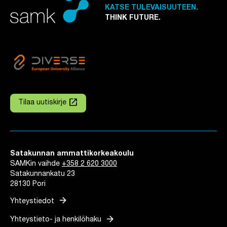
KATSE TULEVAISUUTEEN.
THINK FUTURE.
launch
Tilaa uutiskirje
Linkki avautuu uuteen välilehteen
Satakunnan ammattikorkeakoulu
SAMKin vaihde
+358 2 620 3000
Satakunnankatu 23
28130 Pori
arrow_forward
Yhteystiedot
arrow_forward
Yhteystieto- ja henkilöhaku