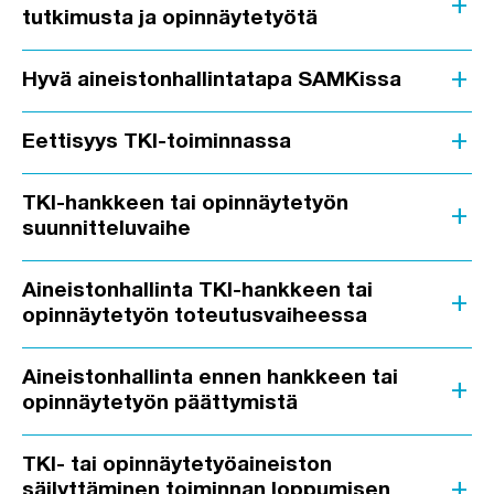
add
tutkimusta ja opinnäytetyötä
add
Hyvä aineistonhallintatapa SAMKissa
add
Eettisyys TKI-toiminnassa
TKI-hankkeen tai opinnäytetyön
add
suunnitteluvaihe
Aineistonhallinta TKI-hankkeen tai
add
opinnäytetyön toteutusvaiheessa
Aineistonhallinta ennen hankkeen tai
add
opinnäytetyön päättymistä
TKI- tai opinnäytetyöaineiston
add
säilyttäminen toiminnan loppumisen