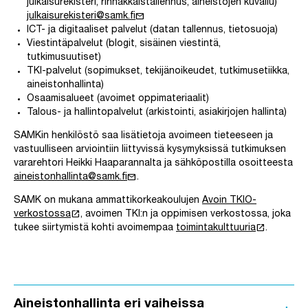
julkaisurekisteri, rinnakkaistallennus, aineistojen kuvailu)
mail
julkaisurekisteri@samk.fi
ICT- ja digitaaliset palvelut (datan tallennus, tietosuoja)
Viestintäpalvelut (blogit, sisäinen viestintä,
tutkimusuutiset)
TKI-palvelut (sopimukset, tekijänoikeudet, tutkimusetiikka,
aineistonhallinta)
Osaamisalueet (avoimet oppimateriaalit)
Talous- ja hallintopalvelut (arkistointi, asiakirjojen hallinta)
SAMKin henkilöstö saa lisätietoja avoimeen tieteeseen ja
vastuulliseen arviointiin liittyvissä kysymyksissä tutkimuksen
vararehtori Heikki Haaparannalta ja sähköpostilla osoitteesta
mail
aineistonhallinta@samk.fi
.
SAMK on mukana ammattikorkeakoulujen
Avoin TKIO-
launch
verkostossa
, avoimen TKI:n ja oppimisen verkostossa, joka
launch
tukee siirtymistä kohti avoimempaa
toimintakulttuuria
.
Aineistonhallinta eri vaiheissa