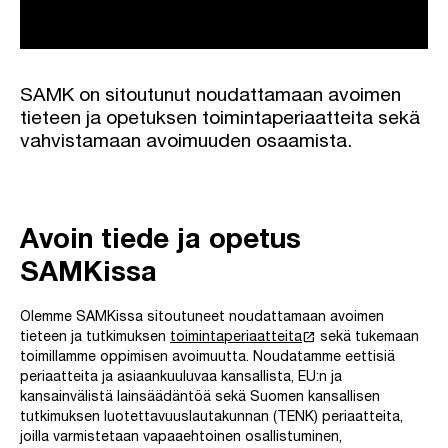
SAMK on sitoutunut noudattamaan avoimen
tieteen ja opetuksen toimintaperiaatteita sekä
vahvistamaan avoimuuden osaamista.
Avoin tiede ja opetus
SAMKissa
Olemme SAMKissa sitoutuneet noudattamaan avoimen
launch
tieteen ja tutkimuksen
toimintaperiaatteita
sekä tukemaan
toimillamme oppimisen avoimuutta. Noudatamme eettisiä
periaatteita ja asiaankuuluvaa kansallista, EU:n ja
kansainvälistä lainsäädäntöä sekä Suomen kansallisen
tutkimuksen luotettavuuslautakunnan (TENK) periaatteita,
joilla varmistetaan vapaaehtoinen osallistuminen,