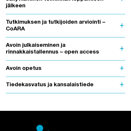
jälkeen
Tutkimuksen ja tutkijoiden arviointi –
add
CoARA
Avoin julkaiseminen ja
add
rinnakkaistallennus – open access
add
Avoin opetus
add
Tiedekasvatus ja kansalaistiede