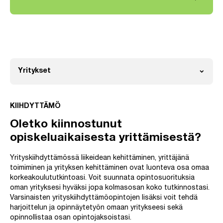
expand_more
Yritykset
Avaa
KIIHDYTTÄMÖ
Oletko kiinnostunut
opiskeluaikaisesta yrittämisestä?
Yrityskiihdyttämössä liikeidean kehittäminen, yrittäjänä
toimiminen ja yrityksen kehittäminen ovat luonteva osa omaa
korkeakoulututkintoasi. Voit suunnata opintosuorituksia
oman yrityksesi hyväksi jopa kolmasosan koko tutkinnostasi.
Varsinaisten yrityskiihdyttämöopintojen lisäksi voit tehdä
harjoittelun ja opinnäytetyön omaan yritykseesi sekä
opinnollistaa osan opintojaksoistasi.