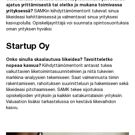
ajatus yrittämisestä tai oletko jo mukana toimivassa
yrityksessä?
SAMKin kiihdyttämömentorit tukevat sinua
liikeideasi kehittämisessä ja valmentavat sinua yrityksesi
kasvupolulla. Opiskelijayrittäjä voi suunnata opintosuorituksia
oman yrityksen hyväksi.
Startup Oy
Onko sinulla skaalautuva liikeidea? Tavoitteletko
nopeaa kasvua?
Kiihdyttämömentorit antavat tukea
vaikuttavien liiketoimintasuunnitelmien ja niitä tukevien
markkina-analyysien tekemiseen. Saat valmennusta tiimin
rakentamiseen, rahoituksen suunnitteluun ja hakemiseen sekä
liikeideasi pitchaamiseen. SAMK tekee sijoituksia
opiskelijoiden yrityksiin ja kaikkiin satakuntalaisiin yrityksiin.
Valuaation lisäksi tarkastelussa on kestävä liikevaihdon
kasvu.