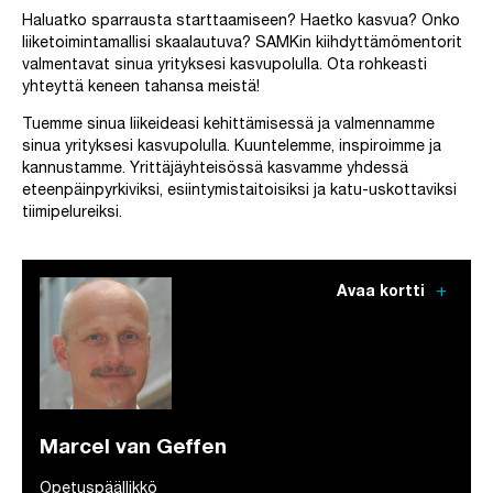
Haluatko sparrausta starttaamiseen? Haetko kasvua? Onko
liiketoimintamallisi skaalautuva? SAMKin kiihdyttämömentorit
valmentavat sinua yrityksesi kasvupolulla. Ota rohkeasti
yhteyttä keneen tahansa meistä!
Tuemme sinua liikeideasi kehittämisessä ja valmennamme
sinua yrityksesi kasvupolulla. Kuuntelemme, inspiroimme ja
kannustamme. Yrittäjäyhteisössä kasvamme yhdessä
eteenpäinpyrkiviksi, esiintymistaitoisiksi ja katu-uskottaviksi
tiimipelureiksi.
add
Avaa kortti
Marcel van Geffen
Opetuspäällikkö