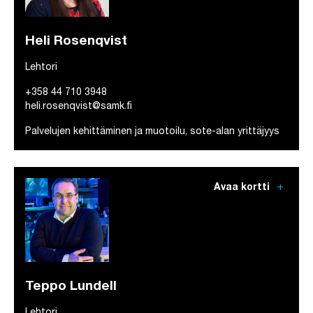
Heli Rosenqvist
Lehtori
+358 44 710 3948
heli.rosenqvist@samk.fi
Palvelujen kehittäminen ja muotoilu, sote-alan yrittäjyys
add
Avaa kortti
Teppo Lundell