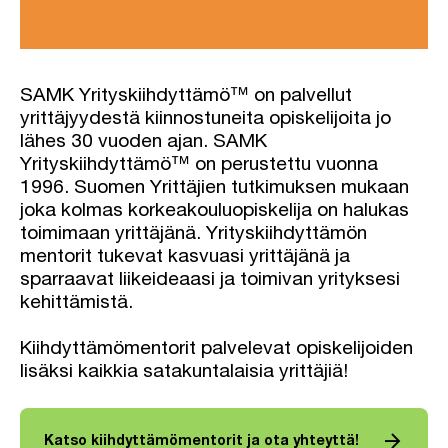
SAMK Yrityskiihdyttämö™ on palvellut
yrittäjyydestä kiinnostuneita opiskelijoita jo
lähes 30 vuoden ajan. SAMK
Yrityskiihdyttämö™ on perustettu vuonna
1996. Suomen Yrittäjien tutkimuksen mukaan
joka kolmas korkeakouluopiskelija on halukas
toimimaan yrittäjänä. Yrityskiihdyttämön
mentorit tukevat kasvuasi yrittäjänä ja
sparraavat liikeideaasi ja toimivan yrityksesi
kehittämistä.
Kiihdyttämömentorit palvelevat opiskelijoiden
lisäksi kaikkia satakuntalaisia yrittäjiä!
arrow_forward
Katso kiihdyttämömentorit ja ota yhteyttä!