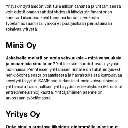
Yrityskiihdyttämöön voit tulla milloin tahansa ja yrittämisessä
voit edetä omaan tahtiisi yhdessä kiihdyttämömentorien
kanssa. Liikeideaa kehittäessäsi keräät arvokasta
työelämäosaamista, vaikka et päätyisikään perustamaan
toimivaa yritystä.
Minä Oy
Jokaisella meistä on omia vahvuuksia – mitä vahvuuksia
ja osaamisia sinulla on?
Yrittämisen muodot ovat nykyään
moninaisia. Perinteisen yrittämisen rinnalle on tullut erityisesti
henkilökohtaisesta osaamisesta ja harrastuksista kumpuavaa
kevytyrittäjyyttä. SAMKissa tarkastelet omia vahvuuksiasi ja
yrittämistä toiminnallisen yrittäjyyden viitekehyksen (Effectual
entrepreneurship) kautta. Yrittäjämäinen asenne on
arvossaan työelämässä.
Yritys Oy
Onko sinulla orastava liikeidea, pidemmälle jalostunut