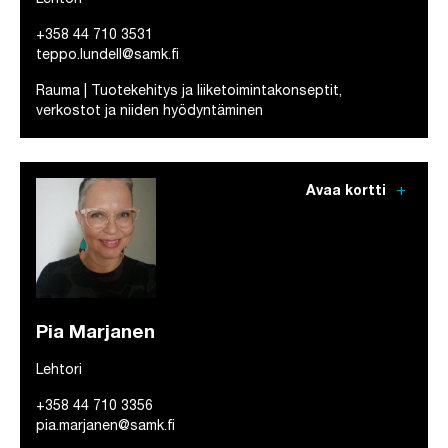
Lehtori
+358 44 710 3531
teppo.lundell@samk.fi
Rauma | Tuotekehitys ja liiketoimintakonseptit,
verkostot ja niiden hyödyntäminen
add
Avaa kortti
Pia Marjanen
Lehtori
+358 44 710 3356
pia.marjanen@samk.fi