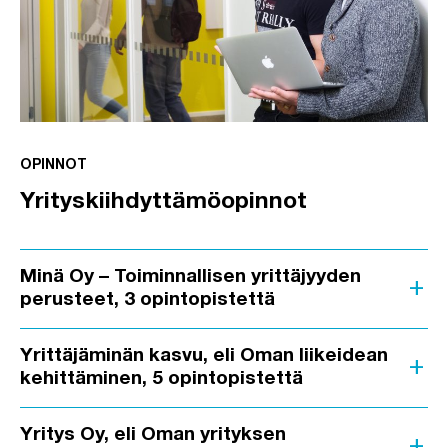
OPINNOT
Yrityskiihdyttämöopinnot
Minä Oy – Toiminnallisen yrittäjyyden
add
perusteet, 3 opintopistettä
Yrittäjäminän kasvu, eli Oman liikeidean
add
kehittäminen, 5 opintopistettä
Yritys Oy, eli Oman yrityksen
add