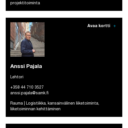
projektitoiminta
add
Avaa kortti
Anssi Pajala
Lehtori
+358 44 710 3527
anssi.pajala@samk.fi
Rauma | Logistiikka, kansainvälinen liiketoiminta,
liiketoiminnan kehittäminen