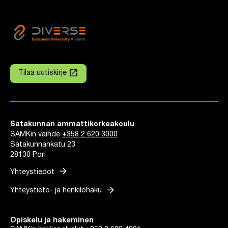
launch
Tilaa uutiskirje
Linkki avautuu uuteen välilehteen
Satakunnan ammattikorkeakoulu
SAMKin vaihde
+358 2 620 3000
Satakunnankatu 23
28130 Pori
arrow_forward
Yhteystiedot
arrow_forward
Yhteystieto- ja henkilöhaku
Opiskelu ja hakeminen