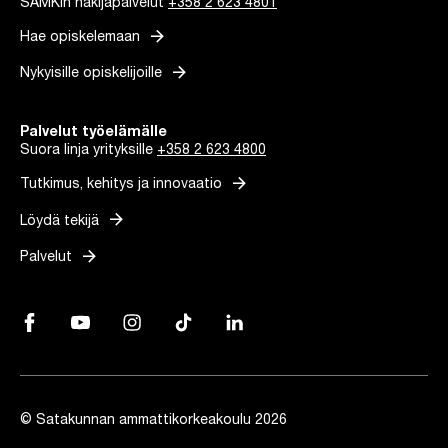
SAMKin hakijapalvelut
+358 2 623 4801
arrow_forward
Hae opiskelemaan
arrow_forward
Nykyisille opiskelijoille
Palvelut työelämälle
Suora linja yrityksille
+358 2 623 4800
arrow_forward
Tutkimus, kehitys ja innovaatio
arrow_forward
Löydä tekijä
arrow_forward
Palvelut
Facebook, Linkki avautuu uuteen välilehteen
YouTube, Linkki avautuu uuteen välilehteen
Instagram, Linkki avautuu uuteen välilehteen
TikTok, Linkki avautuu uuteen välilehteen
LinkedIn, Linkki avautuu uuteen vä
© Satakunnan ammattikorkeakoulu 2026