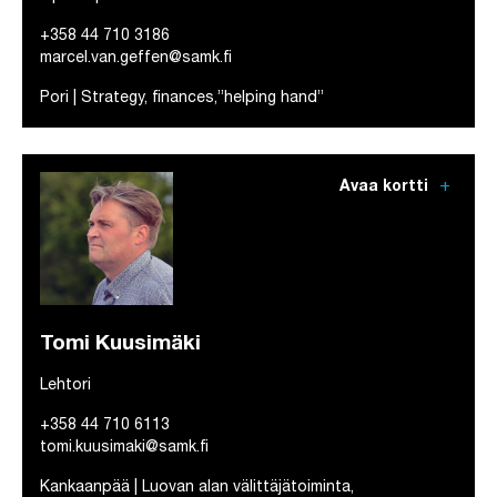
+358 44 710 3186
marcel.van.geffen@samk.fi
Pori | Strategy, finances,”helping hand”
add
Avaa kortti
Tomi Kuusimäki
Lehtori
+358 44 710 6113
tomi.kuusimaki@samk.fi
Kankaanpää | Luovan alan välittäjätoiminta,