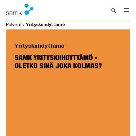
Siirry sisältöön
search
Avaa hak
Palvelut
/
Yrityskiihdyttämö
Yrityskiihdyttämö
SAMK YRITYSKIIHDYTTÄMÖ -
OLETKO SINÄ JOKA KOLMAS?