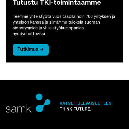
Tutustu TKI-toimintaamme
Teemme yhteistyötä vuositasolla noin 700 yrityksen ja
yhteisön kanssa ja siirrämme tuloksia suoraan
sidosryhmien ja yhteistyökumppanien
hyödynnettäviksi.
arrow_forward
Tutkimus
KATSE TULEVAISUUTEEN.
THINK FUTURE.