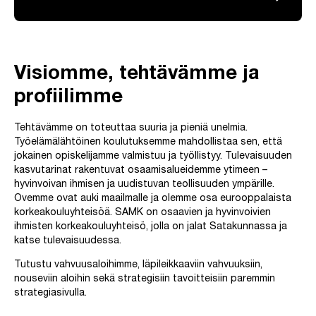
Visiomme, tehtävämme ja
profiilimme
Tehtävämme on toteuttaa suuria ja pieniä unelmia.
Työelämälähtöinen koulutuksemme mahdollistaa sen, että
jokainen opiskelijamme valmistuu ja työllistyy. Tulevaisuuden
kasvutarinat rakentuvat osaamisalueidemme ytimeen –
hyvinvoivan ihmisen ja uudistuvan teollisuuden ympärille.
Ovemme ovat auki maailmalle ja olemme osa eurooppalaista
korkeakouluyhteisöä. SAMK on osaavien ja hyvinvoivien
ihmisten korkeakouluyhteisö, jolla on jalat Satakunnassa ja
katse tulevaisuudessa.
Tutustu vahvuusaloihimme, läpileikkaaviin vahvuuksiin,
nouseviin aloihin sekä strategisiin tavoitteisiin paremmin
strategiasivulla.