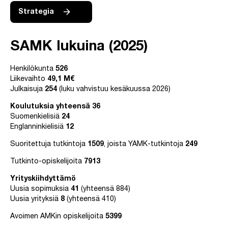
Strategia
SAMK lukuina (2025)
Henkilökunta
526
Liikevaihto
49,1 M€
Julkaisuja
254
(luku vahvistuu kesäkuussa 2026)
Koulutuksia yhteensä 36
Suomenkielisiä
24
Englanninkielisiä
12
Suoritettuja tutkintoja
1509
, joista YAMK-tutkintoja
249
Tutkinto-opiskelijoita
7913
Yrityskiihdyttämö
Uusia sopimuksia
41
(yhteensä 884)
Uusia yrityksiä
8
(yhteensä 410)
Avoimen AMKin opiskelijoita
5399