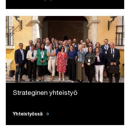
Strateginen yhteistyö
arrow_forward
Yhteistyössä