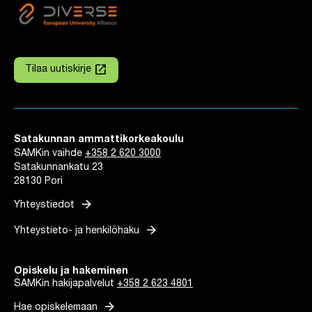
launch
Tilaa uutiskirje
Linkki avautuu uuteen välilehteen
Satakunnan ammattikorkeakoulu
SAMKin vaihde
+358 2 620 3000
Satakunnankatu 23
28130 Pori
arrow_forward
Yhteystiedot
arrow_forward
Yhteystieto- ja henkilöhaku
Opiskelu ja hakeminen
SAMKin hakijapalvelut
+358 2 623 4801
arrow_forward
Hae opiskelemaan