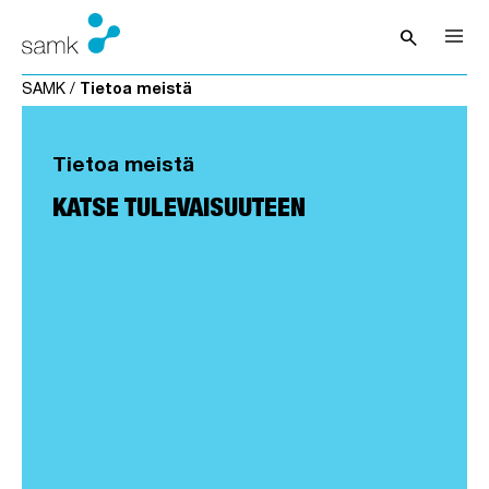
Siirry sisältöön
search
Avaa hak
SAMK
/
Tietoa meistä
Tietoa meistä
KATSE TULEVAISUUTEEN