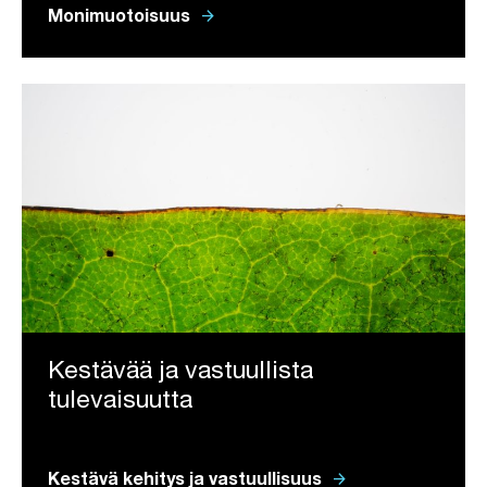
arrow_forward
Monimuotoisuus
Kestävää ja vastuullista
tulevaisuutta
arrow_forward
Kestävä kehitys ja vastuullisuus