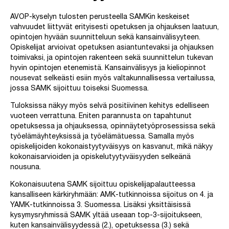
AVOP-kyselyn tulosten perusteella SAMKin keskeiset
vahvuudet liittyvät erityisesti opetuksen ja ohjauksen laatuun,
opintojen hyvään suunnitteluun sekä kansainvälisyyteen.
Opiskelijat arvioivat opetuksen asiantuntevaksi ja ohjauksen
toimivaksi, ja opintojen rakenteen sekä suunnittelun tukevan
hyvin opintojen etenemistä. Kansainvälisyys ja kieliopinnot
nousevat selkeästi esiin myös valtakunnallisessa vertailussa,
jossa SAMK sijoittuu toiseksi Suomessa.
Tuloksissa näkyy myös selvä positiivinen kehitys edelliseen
vuoteen verrattuna. Eniten parannusta on tapahtunut
opetuksessa ja ohjauksessa, opinnäytetyöprosessissa sekä
työelämäyhteyksissä ja työelämätuessa. Samalla myös
opiskelijoiden kokonaistyytyväisyys on kasvanut, mikä näkyy
kokonaisarvioiden ja opiskelutyytyväisyyden selkeänä
nousuna.
Kokonaisuutena SAMK sijoittuu opiskelijapalautteessa
kansalliseen kärkiryhmään: AMK-tutkinnoissa sijoitus on 4. ja
YAMK-tutkinnoissa 3. Suomessa. Lisäksi yksittäisissä
kysymysryhmissä SAMK yltää useaan top-3-sijoitukseen,
kuten kansainvälisyydessä (2.), opetuksessa (3.) sekä