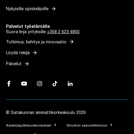
arrow_forward
Nykyisille opiskelijoille
Palvelut työelämälle
Suora linja yrityksille
+358 2 623 4800
arrow_forward
Tutkimus, kehitys ja innovaatio
arrow_forward
Löydä tekijä
arrow_forward
Palvelut
Facebook, Linkki avautuu uuteen välilehteen
YouTube, Linkki avautuu uuteen välilehteen
Instagram, Linkki avautuu uuteen välilehteen
TikTok, Linkki avautuu uuteen välilehteen
LinkedIn, Linkki avautuu uuteen vä
© Satakunnan ammattikorkeakoulu 2026
arrow_forward
arrow_forward
Asiakirjajulkisuuskuvaukset
Sivuston saavutettavuus