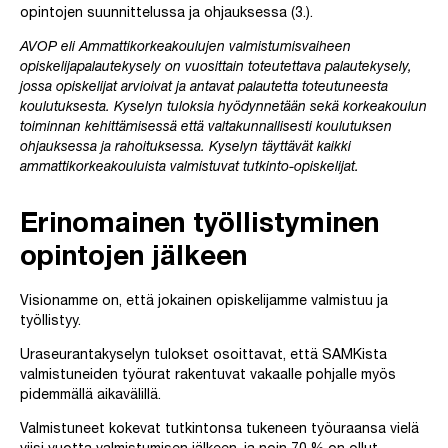
opintojen suunnittelussa ja ohjauksessa (3.).
AVOP eli Ammattikorkeakoulujen valmistumisvaiheen
opiskelijapalautekysely on vuosittain toteutettava palautekysely,
jossa opiskelijat arvioivat ja antavat palautetta toteutuneesta
koulutuksesta. Kyselyn tuloksia hyödynnetään sekä korkeakoulun
toiminnan kehittämisessä että valtakunnallisesti koulutuksen
ohjauksessa ja rahoituksessa. Kyselyn täyttävät kaikki
ammattikorkeakouluista valmistuvat tutkinto-opiskelijat.
Erinomainen työllistyminen
opintojen jälkeen
Visionamme on, että jokainen opiskelijamme valmistuu ja
työllistyy.
Uraseurantakyselyn tulokset osoittavat, että SAMKista
valmistuneiden työurat rakentuvat vakaalle pohjalle myös
pidemmällä aikavälillä.
Valmistuneet kokevat tutkintonsa tukeneen työuraansa vielä