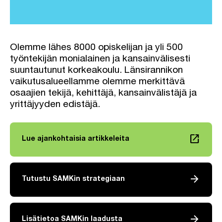
Olemme lähes 8000 opiskelijan ja yli 500
työntekijän monialainen ja kansainvälisesti
suuntautunut korkeakoulu. Länsirannikon
vaikutusalueellamme olemme merkittävä
osaajien tekijä, kehittäjä, kansainvälistäjä ja
yrittäjyyden edistäjä.
launch
Lue ajankohtaisia artikkeleita
Linkki avautuu uuteen välilehteen
arrow_forward
Tutustu SAMKin strategiaan
arrow_forward
Lisätietoa SAMKin laadusta