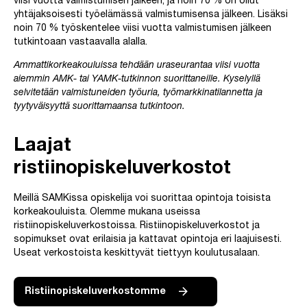
viisi vuotta valmistumisen jälkeen, ja noin 70 % on ollut
yhtäjaksoisesti työelämässä valmistumisensa jälkeen. Lisäksi
noin 70 % työskentelee viisi vuotta valmistumisen jälkeen
tutkintoaan vastaavalla alalla.
Ammattikorkeakouluissa tehdään uraseurantaa viisi vuotta
aiemmin AMK- tai YAMK-tutkinnon suorittaneille. Kyselyllä
selvitetään valmistuneiden työuria, työmarkkinatilannetta ja
tyytyväisyyttä suorittamaansa tutkintoon.
Laajat
ristiinopiskeluverkostot
Meillä SAMKissa opiskelija voi suorittaa opintoja toisista
korkeakouluista. Olemme mukana useissa
ristiinopiskeluverkostoissa. Ristiinopiskeluverkostot ja
sopimukset ovat erilaisia ja kattavat opintoja eri laajuisesti.
Useat verkostoista keskittyvät tiettyyn koulutusalaan.
Ristiinopiskeluverkostomme