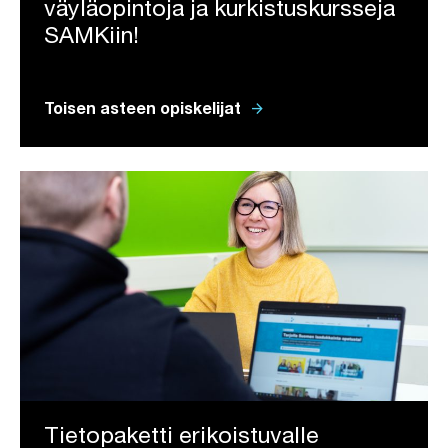
väyläopintoja ja kurkistuskursseja
SAMKiin!
arrow_forward
Toisen asteen opiskelijat
Tietopaketti erikoistuvalle