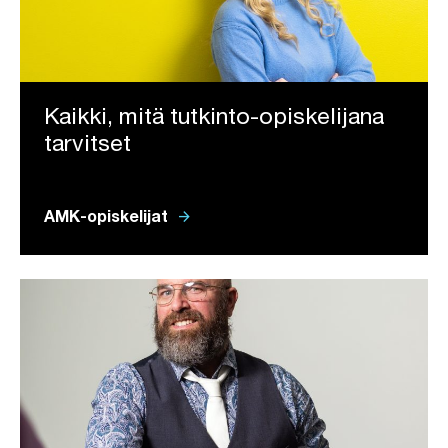
Kaikki, mitä tutkinto-opiskelijana
tarvitset
arrow_forward
AMK-opiskelijat