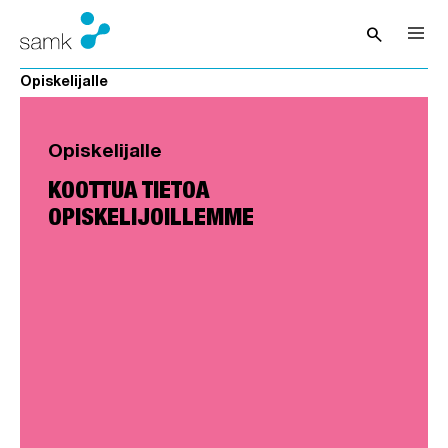
Siirry sisältöön
search
Avaa hak
Opiskelijalle
Opiskelijalle
KOOTTUA TIETOA
OPISKELIJOILLEMME