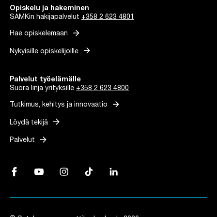
Opiskelu ja hakeminen
SAMKin hakijapalvelut
+358 2 623 4801
arrow_forward
Hae opiskelemaan
arrow_forward
Nykyisille opiskelijoille
Palvelut työelämälle
Suora linja yrityksille
+358 2 623 4800
arrow_forward
Tutkimus, kehitys ja innovaatio
arrow_forward
Löydä tekijä
arrow_forward
Palvelut
Facebook, Linkki avautuu uuteen välilehteen
YouTube, Linkki avautuu uuteen välilehteen
Instagram, Linkki avautuu uuteen välilehteen
TikTok, Linkki avautuu uuteen välilehteen
LinkedIn, Linkki avautuu uuteen vä