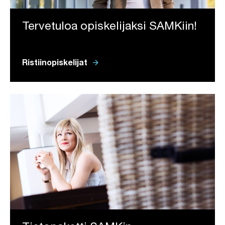
Tervetuloa opiskelijaksi SAMKiin!
arrow_forward
Ristiinopiskelijat