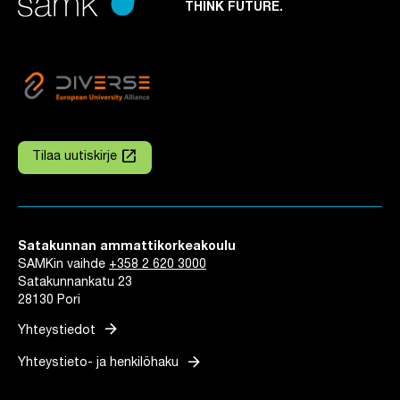
THINK FUTURE.
launch
Tilaa uutiskirje
Linkki avautuu uuteen välilehteen
Satakunnan ammattikorkeakoulu
SAMKin vaihde
+358 2 620 3000
Satakunnankatu 23
28130 Pori
arrow_forward
Yhteystiedot
arrow_forward
Yhteystieto- ja henkilöhaku