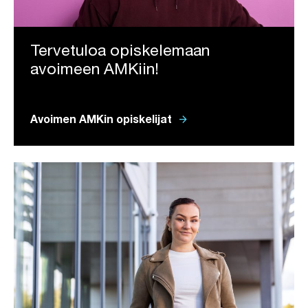
Tervetuloa opiskelemaan
avoimeen AMKiin!
arrow_forward
Avoimen AMKin opiskelijat