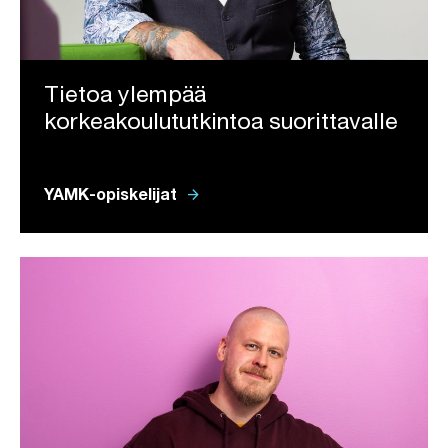
Tietoa ylempää
korkeakoulututkintoa suorittavalle
arrow_forward
YAMK-opiskelijat