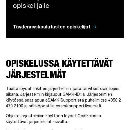
opiskelijalle
arrow_forward
Täydennyskoulutusten opiskelijat
OPISKELUSSA KÄYTETTÄVÄT
JÄRJESTELMÄT
Täältä löydät linkit eri järjestelmiin, joita tarvitset opintojesi
aikana. Järjestelmiin kirjaudut SAMK-ID:llä. Järjestelmien
käytössä saat apua eSAMK Supportista puhelimitse
+358 2
479 2100
ja sähköpostilla
esamk.support@samk.fi
.
Ohjeita järjestelmien käyttöön löydät Opiskelussa
käytettävät järjestelmät -sivulta.