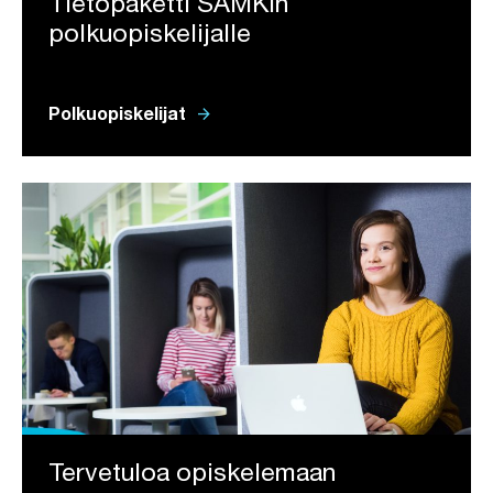
Tietopaketti SAMKin
polkuopiskelijalle
arrow_forward
Polkuopiskelijat
Tervetuloa opiskelemaan