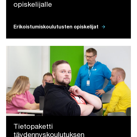
opiskelijalle
arrow_forward
Erikoistumiskoulutusten opiskelijat
Tietopaketti
täydennyskoulutuksen