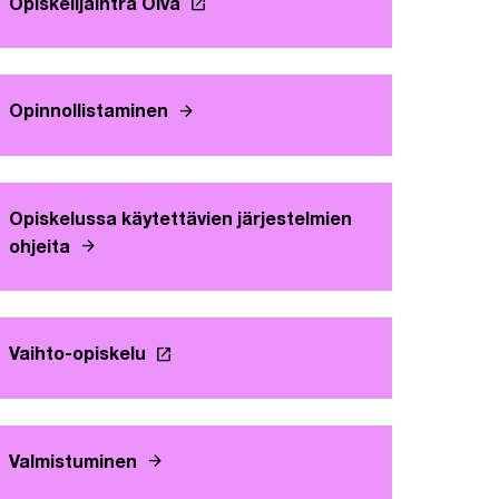
launch
teen välilehteen
Opiskelijaintra Oiva
Linkki avautuu uuteen välilehteen
arrow_forward
ehteen
Opinnollistaminen
Opiskelussa käytettävien järjestelmien
arrow_forward
ohjeita
launch
Vaihto-opiskelu
Linkki avautuu uuteen välilehteen
arrow_forward
Valmistuminen