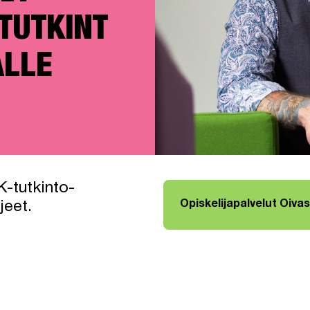
TUTKINT
ALLE
K-tutkinto-
Opiskelijapalvelut Oiva
jeet.
Linkki avautuu uuteen väli