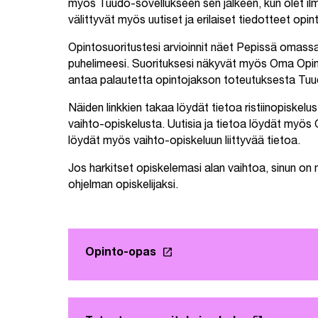
myös Tuudo-sovellukseen sen jälkeen, kun olet ilm
välittyvät myös uutiset ja erilaiset tiedotteet opin
Opintosuoritustesi arvioinnit näet Pepissä omass
puhelimeesi. Suorituksesi näkyvät myös Oma Opint
antaa palautetta opintojakson toteutuksesta Tuu
Näiden linkkien takaa löydät tietoa ristiinopiskel
vaihto-opiskelusta. Uutisia ja tietoa löydät myös O
löydät myös vaihto-opiskeluun liittyvää tietoa.
Jos harkitset opiskelemasi alan vaihtoa, sinun on 
ohjelman opiskelijaksi.
launch
Opinto-opas
Linkki avautuu uuteen välil