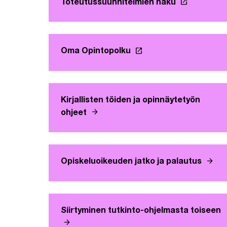
launch
Toteutussuunnitelmien haku
Linkki avau
launch
Oma Opintopolku
Linkki avautuu uuteen 
Kirjallisten töiden ja opinnäytetyön
arrow_forward
ohjeet
arrow_forward
Opiskeluoikeuden jatko ja palautus
Siirtyminen tutkinto-ohjelmasta toiseen
arrow_forward