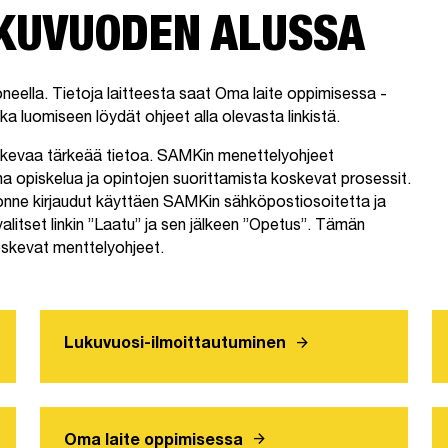
UKUVUODEN ALUSSA
eella. Tietoja laitteesta saat Oma laite oppimisessa -
ka luomiseen löydät ohjeet alla olevasta linkistä.
skevaa tärkeää tietoa. SAMKin menettelyohjeet
na opiskelua ja opintojen suorittamista koskevat prosessit.
jonne kirjaudut käyttäen SAMKin sähköpostiosoitetta ja
alitset linkin ”Laatu” ja sen jälkeen ”Opetus”. Tämän
oskevat menttelyohjeet.
arrow_forward
Lukuvuosi-ilmoittautuminen
arrow_forward
Oma laite oppimisessa