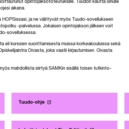
oittautunut opintojaksototeutuksille. Tuudon kautta sinulle
tojesi aikana.
a HOPSissasi, ja ne välittyvät myös Tuudo-sovellukseen
opolku -palvelussa. Jokaisen opintojakson jälkeen voit
do-sovelluksessa.
usta eli kurssien suorittamisesta muissa korkeakouluissa sekä
piskelijaintra Oivasta, joka vaatii kirjautumisen. Oivasta
myös mahdollista siirtyä SAMKin sisällä toisen tutkinto-
launch
ehteen
Tuudo-ohje
Linkki avautuu uuteen välilehteen