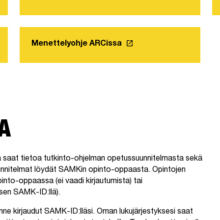
launch
Menettelyohje ARCissa
Linkki avautuu uuteen vä
A
a saat tietoa tutkinto-ohjelman opetussuunnitelmasta sekä
unnitelmat löydät SAMKin opinto-oppaasta. Opintojen
nto-oppaassa (ei vaadi kirjautumista) tai
isen SAMK-ID:llä).
nne kirjaudut SAMK-ID:lläsi. Oman lukujärjestyksesi saat