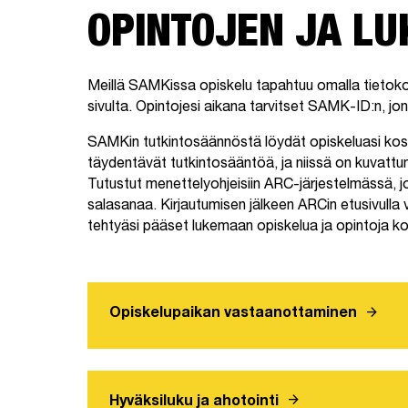
OPINTOJEN JA L
Meillä SAMKissa opiskelu tapahtuu omalla tietokon
sivulta. Opintojesi aikana tarvitset SAMK-ID:n, jon
SAMKin tutkintosäännöstä löydät opiskeluasi ko
täydentävät tutkintosääntöä, ja niissä on kuvattu
Tutustut menettelyohjeisiin ARC-järjestelmässä, 
salasanaa. Kirjautumisen jälkeen ARCin etusivulla v
tehtyäsi pääset lukemaan opiskelua ja opintoja k
arrow_forward
Opiskelupaikan vastaanottaminen
arrow_forward
Hyväksiluku ja ahotointi