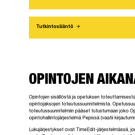
arrow_forward
Tutkintosääntö
OPINTOJEN AIKAN
Opintojen sisällöstä ja opetuksen toteuttamisest
opintojaksojen toteutussuunnitelmista. Opetussu
toteutussuunnitelmiin pääset tutustumaan joko Opi
opintohallintojärjestelmä Pepissä (vaatii kirjautum
Lukujärjestykset ovat TimeEdit-järjestelmässä, jo