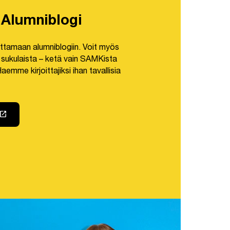
Alumniblogi
oittamaan alumniblogiin. Voit myös
, sukulaista – ketä vain SAMKista
aemme kirjoittajiksi ihan tavallisia
launch
ki avautuu uuteen välilehteen