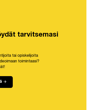
öydät tarvitsemasi
ijoita tai opiskelijoita
ideoimaan toimintaasi?
ät!
arrow_forward
ä