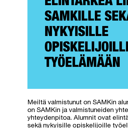
ELINTÄRKEÄ LI
SAMKILLE SEK
NYKYISILLE
OPISKELIJOILL
TYÖELÄMÄÄN
Meiltä valmistunut on SAMKin alu
on SAMKin ja valmistuneiden yhte
yhteydenpitoa. Alumnit ovat elint
sekä nykyisille opiskelijoille työ