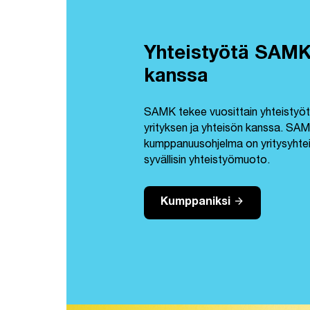
Yhteistyötä SAMK
kanssa
SAMK tekee vuosittain yhteistyötä
yrityksen ja yhteisön kanssa. SAM
kumppanuusohjelma on yritysyhteis
syvällisin yhteistyömuoto.
arrow_forward
Kumppaniksi