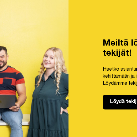
Meiltä l
tekijät!
Haetko asiantunt
kehittämään ja 
Löydämme tekij
Löydä tekij