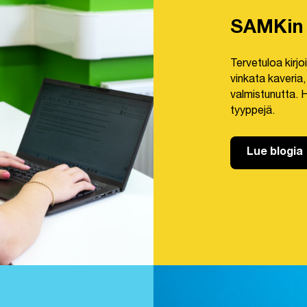
SAMKin 
Tervetuloa kirj
vinkata kaveria
valmistunutta. H
tyyppejä.
Lue blogia
Link