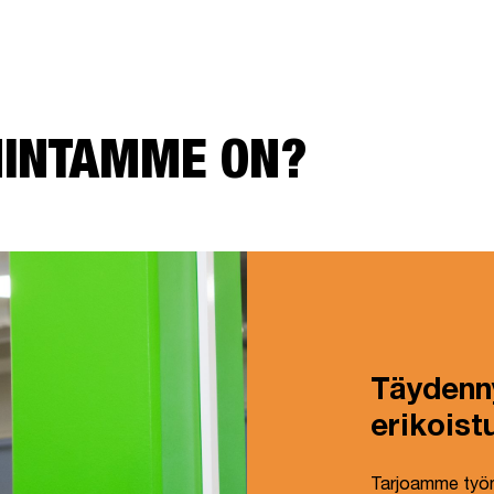
MINTAMME ON?
Täydenny
erikoist
Tarjoamme työn 