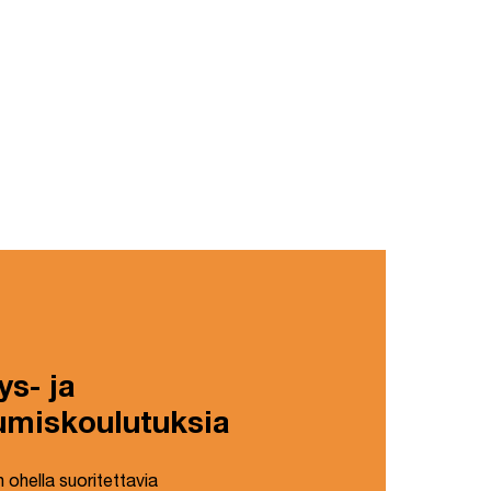
s- ja
umiskoulutuksia
ohella suoritettavia