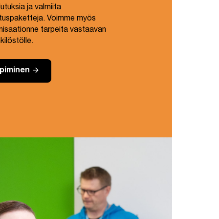
utuksia ja valmiita
tuspaketteja. Voimme myös
anisaationne tarpeita vastaavan
ilöstölle.
arrow_forward
piminen