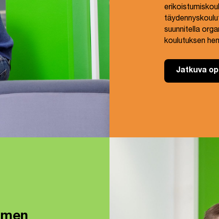
erikoistumiskoul
täydennyskoulu
suunnitella org
koulutuksen henk
Jatkuva op
imen