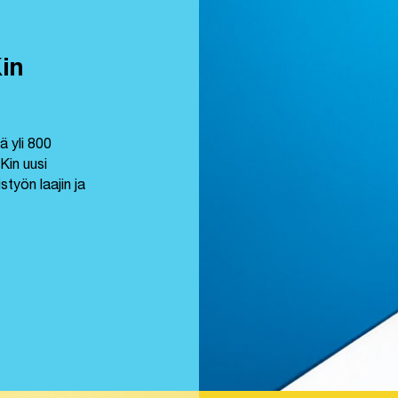
in
 yli 800
Kin uusi
työn laajin ja