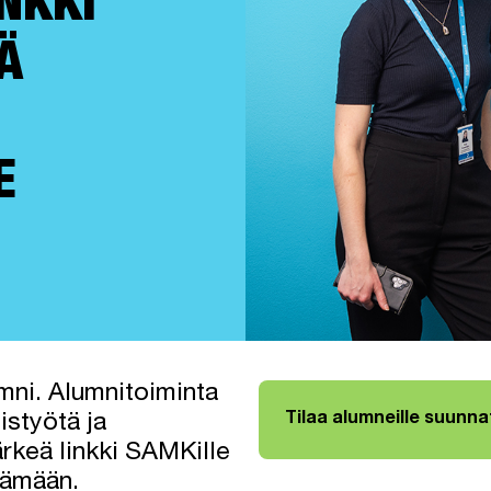
NKKI
Ä
E
mni. Alumnitoiminta
Tilaa alumneille suunnat
istyötä ja
Linkki avautuu uuteen väli
ärkeä linkki SAMKille
elämään.