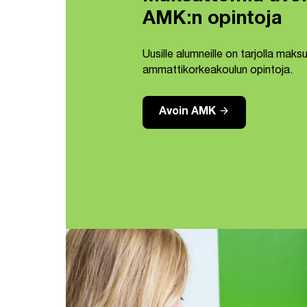
AMK:n opintoja
Uusille alumneille on tarjolla mak
ammattikorkeakoulun opintoja.
arrow_forward
Avoin AMK