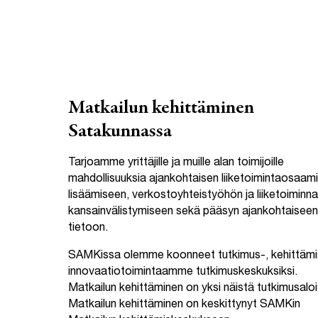
Matkailun kehittäminen
Satakunnassa
Tarjoamme yrittäjille ja muille alan toimijoille
mahdollisuuksia ajankohtaisen liiketoimintaosaam
lisäämiseen, verkostoyhteistyöhön ja liiketoiminn
kansainvälistymiseen sekä pääsyn ajankohtaiseen
tietoon.
SAMKissa olemme koonneet tutkimus-, kehittämis
innovaatiotoimintaamme tutkimuskeskuksiksi.
Matkailun kehittäminen on yksi näistä tutkimusaloi
Matkailun kehittäminen on keskittynyt SAMKin