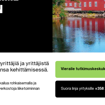
N
ttäjiä ja yrittäjistä
Vieraile tutkimuskeskuk
ansa kehittämisessä.
Linkki avautuu uuteen v
ilua rohkaisemalla ja
 verkostoja liiketoiminnan
Suora linja yrityksille
+358 