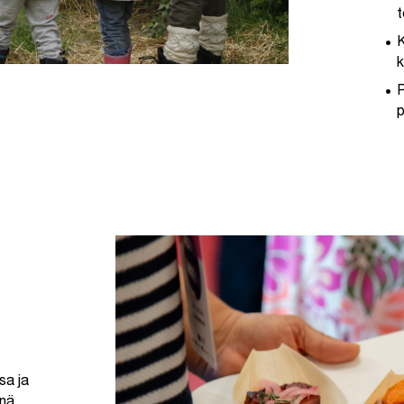
t
K
k
P
sa ja
änä