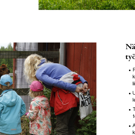
Nä
ty
R
k
l
U
l
T
t
A
k