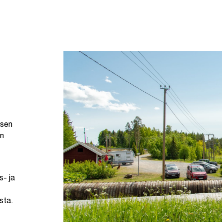
isen
an
- ja
sta.