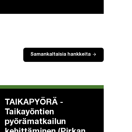
arrow_forward
Samankaltaisia hankkeita
TAIKAPYÖRÄ -
Taikayöntien
pyörämatkailun