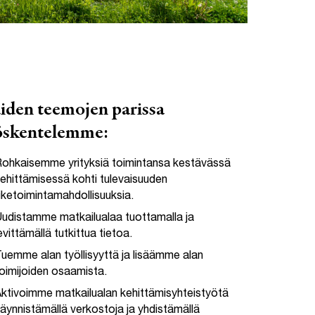
iden teemojen parissa
öskentelemme:
ohkaisemme yrityksiä toimintansa kestävässä
ehittämisessä kohti tulevaisuuden
iiketoimintamahdollisuuksia.
udistamme matkailualaa tuottamalla ja
evittämällä tutkittua tietoa.
uemme alan työllisyyttä ja lisäämme alan
oimijoiden osaamista.
ktivoimme matkailualan kehittämisyhteistyötä
äynnistämällä verkostoja ja yhdistämällä