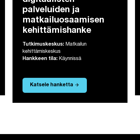
digitaalisten
palveluiden ja
matkailuosaamisen
kehittämishanke
Tutkimuskeskus:
Matkailun
kehittämiskeskus
Hankkeen tila:
Käynnissä
arrow_forward
Katsele hanketta