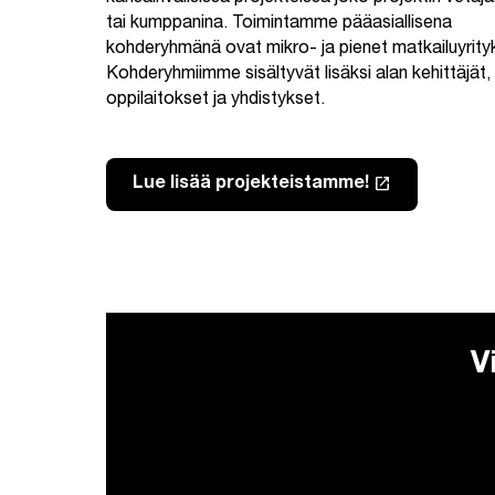
tai kumppanina. Toimintamme pääasiallisena
kohderyhmänä ovat mikro- ja pienet matkailuyrity
Kohderyhmiimme sisältyvät lisäksi alan kehittäjät,
oppilaitokset ja yhdistykset.
launch
Lue lisää projekteistamme!
V