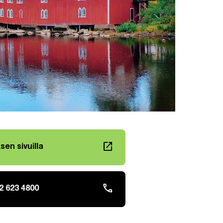
launch
sen sivuilla
älilehteen
phone
2 623 4800