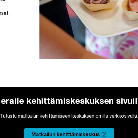
kset.
ieraile kehittämiskeskuksen sivuil
Tutustu matkailun kehittämiseen keskuksen omilla verkkosivulla
launch
Matkailun kehittämiskeskus