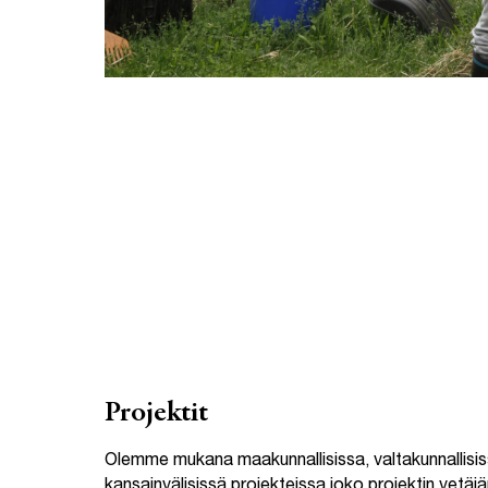
Projektit
Olemme mukana maakunnallisissa, valtakunnallisis
kansainvälisissä projekteissa joko projektin vetäj