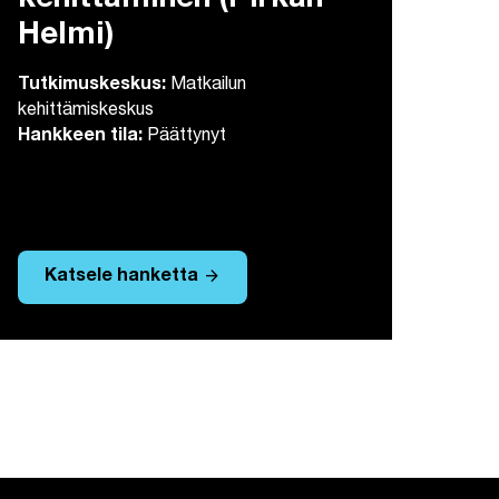
kehittäminen (Pirkan
Helmi)
Tutkimuskeskus:
Matkailun
kehittämiskeskus
Hankkeen tila:
Päättynyt
arrow_forward
Katsele hanketta