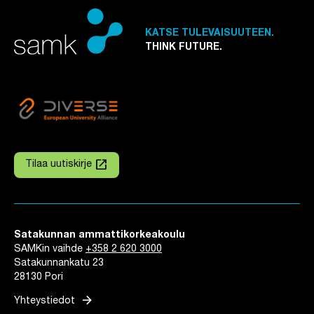
KATSE TULEVAISUUTEEN.
THINK FUTURE.
launch
Tilaa uutiskirje
Linkki avautuu uuteen välilehteen
Satakunnan ammattikorkeakoulu
SAMKin vaihde
+358 2 620 3000
Satakunnankatu 23
28130 Pori
arrow_forward
Yhteystiedot