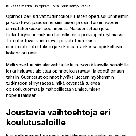
Kuvassa matkailun opiskelijoita Porin kampuksella.
Opinnot perustuvat tutkintokoulutusten opetussuunnitelmiin
ja koostuvat pääosin ensimmäisen ja osin toisen vuoden
ammattikorkeakouluopinnoista. Ne suoritetaan joko
tutkintoryhmän mukana tai erillisessä polkuopintoryhmässä.
Toteutustavat vaihtelevat päivätoteutuksista
monimuotototeutuksiin ja kokonaan verkossa opiskeltaviin
kokonaisuuksiin.
Malli soveltuu niin alanvaihtajille kuin työssä käyville henkilöille,
jotka haluavat aloittaa opinnot joustavasti ja edetä omaan
tahtiin. Suoritetut opinnot hyväksiluetaan myöhemmin
tutkintoon siirryttäessä, mikä keventää tulevaa
opiskelukuormaa ja mahdollistaa valmistumisen
nopeuttamisen.
Joustavia vaihtoehtoja eri
koulutusaloille