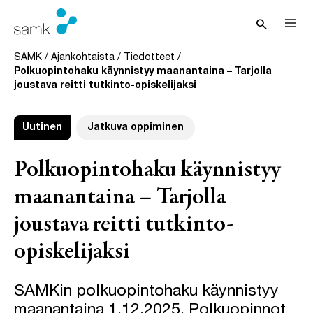
Siirry sisältöön
search
Avaa hak
SAMK
/
Ajankohtaista
/
Tiedotteet
/
Polkuopintohaku käynnistyy maanantaina – Tarjolla
joustava reitti tutkinto-opiskelijaksi
Uutinen
Jatkuva oppiminen
Polkuopintohaku käynnistyy
maanantaina – Tarjolla
joustava reitti tutkinto-
opiskelijaksi
SAMKin polkuopintohaku käynnistyy
maanantaina 1.12.2025. Polkuopinnot