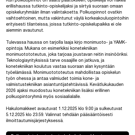
Kun polkuopinnot on saatu päätökseen, opiskelija voi hakea
erillishaussa tutkinto-opiskelijaksi ja siirtyä suoraan omaan
opiskeluryhmään ilman valintakoetta. Polkuopinnot ovatkin
vaihtoehtoinen, mutta vakiintunut väylä korkeakouluopintoihin
erityisesti tilanteissa, joissa tutkinto-opiskelupaikka ei ole
aiemmin avautunut.
Tulevassa haussa on tarjolla laaja kirjo monimuoto- ja YAMK-
opintoja. Mukana on esimerkiksi konetekniikan
monimuotototeutus, joka tarjoaa joustavan reitin insinööriksi.
Teknologiayrityksissä tarve osaajille on jatkuva, ja
konetekniikan koulutus vastaa suoraan alan kysyntään
työelämässä. Monimuotototeutus mahdollistaa opiskelun
työn ohessa ja antaa valmiudet toimia kone- ja
valmistustekniikan asiantuntijatehtävissä. Kevätlukukauden
2026 ajaksi muodostuu konetekniikan lisäksi erillinen
polkuopintoryhmä myös sosiaalialalle.
Hakulomakkeet avautuvat 1.12.2025 klo 9.00 ja sulkeutuvat
5.12.2025 klo 23.59. Valinnat tehdään pääsääntöisesti
ilmoittautumisjärjestyksessä.