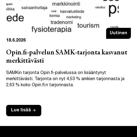
Uutinen
18.6.2026
Opin.fi-palvelun SAMK-tarjonta kasvanut
merkittävästi
SAMKin tarjonta Opin.fi-palvelussa on lisääntynyt
merkittävästi. Tarjonta on nyt 4,53 % amkien tarjonnasta ja
2,63 % koko Opin.fi:n tarjonnasta.
arrow_forward
Lue lisää