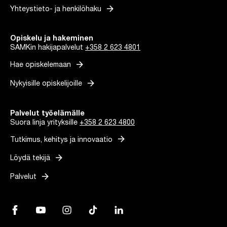
arrow_forward
Yhteystieto- ja henkilöhaku
Opiskelu ja hakeminen
SAMKin hakijapalvelut
+358 2 623 4801
arrow_forward
Hae opiskelemaan
arrow_forward
Nykyisille opiskelijoille
Palvelut työelämälle
Suora linja yrityksille
+358 2 623 4800
arrow_forward
Tutkimus, kehitys ja innovaatio
arrow_forward
Löydä tekijä
arrow_forward
Palvelut
Facebook, Linkki avautuu uuteen välilehteen
YouTube, Linkki avautuu uuteen välilehteen
Instagram, Linkki avautuu uuteen välilehteen
TikTok, Linkki avautuu uuteen välilehteen
LinkedIn, Linkki avautuu uuteen vä