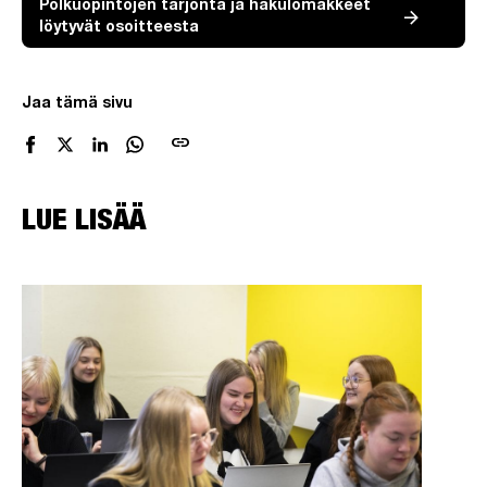
Polkuopintojen tarjonta ja hakulomakkeet
löytyvät osoitteesta
Jaa tämä sivu
link
LUE LISÄÄ