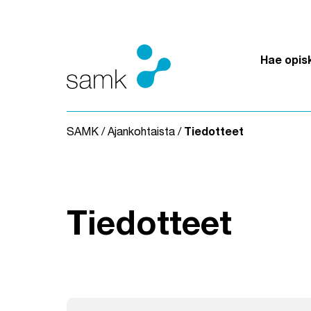
Siirry sisältöön
Hae opis
SAMK
/
Ajankohtaista
/
Tiedotteet
Tiedotteet