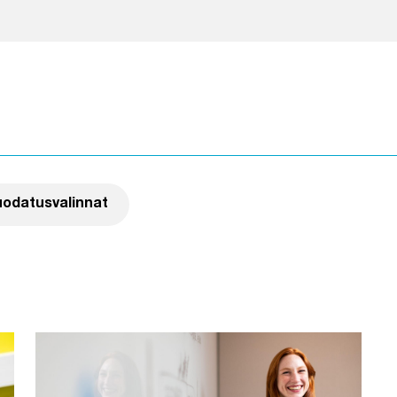
n suodatin painamalla suodatinta
uodatusvalinnat
minen