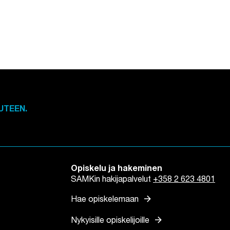
UTEEN.
Opiskelu ja hakeminen
SAMKin hakijapalvelut
+358 2 623 4801
arrow_forward
Hae opiskelemaan
arrow_forward
Nykyisille opiskelijoille