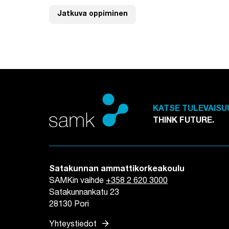
Jatkuva oppiminen
KATSE TULEVAISU
THINK FUTURE.
Satakunnan ammattikorkeakoulu
SAMKin vaihde
+358 2 620 3000
Satakunnankatu 23
28130 Pori
arrow_forward
Yhteystiedot