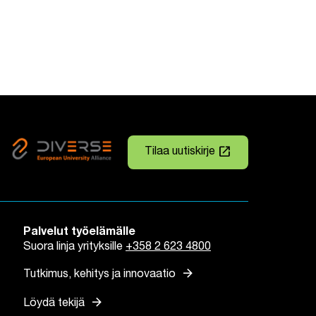
launch
Tilaa uutiskirje
Linkki avautuu uuteen väli
Palvelut työelämälle
Suora linja yrityksille
+358 2 623 4800
arrow_forward
Tutkimus, kehitys ja innovaatio
arrow_forward
Löydä tekijä