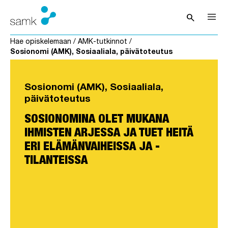
Siirry sisältöön
search
Avaa hak
Hae opiskelemaan
/
AMK-tutkinnot
/
Sosionomi (AMK), Sosiaaliala, päivätoteutus
Sosionomi (AMK), Sosiaaliala,
päivätoteutus
SOSIONOMINA OLET MUKANA
IHMISTEN ARJESSA JA TUET HEITÄ
ERI ELÄMÄNVAIHEISSA JA -
TILANTEISSA