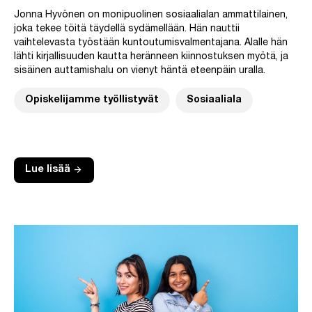
Jonna Hyvönen on monipuolinen sosiaalialan ammattilainen,
joka tekee töitä täydellä sydämellään. Hän nauttii
vaihtelevasta työstään kuntoutumisvalmentajana. Alalle hän
lähti kirjallisuuden kautta heränneen kiinnostuksen myötä, ja
sisäinen auttamishalu on vienyt häntä eteenpäin uralla.
Opiskelijamme työllistyvät
Sosiaaliala
arrow_forward
Lue lisää