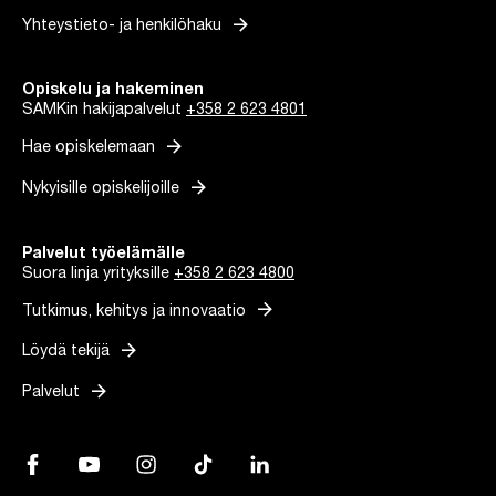
arrow_forward
Yhteystieto- ja henkilöhaku
Opiskelu ja hakeminen
SAMKin hakijapalvelut
+358 2 623 4801
arrow_forward
Hae opiskelemaan
arrow_forward
Nykyisille opiskelijoille
Palvelut työelämälle
Suora linja yrityksille
+358 2 623 4800
arrow_forward
Tutkimus, kehitys ja innovaatio
arrow_forward
Löydä tekijä
arrow_forward
Palvelut
Facebook, Linkki avautuu uuteen välilehteen
YouTube, Linkki avautuu uuteen välilehteen
Instagram, Linkki avautuu uuteen välilehteen
TikTok, Linkki avautuu uuteen välilehteen
LinkedIn, Linkki avautuu uuteen vä