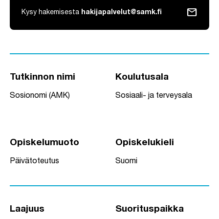
mail
Kysy hakemisesta
hakijapalvelut@samk.fi
Tutkinnon nimi
Koulutusala
Sosionomi (AMK)
Sosiaali- ja terveysala
Opiskelumuoto
Opiskelukieli
Päivätoteutus
Suomi
Laajuus
Suorituspaikka