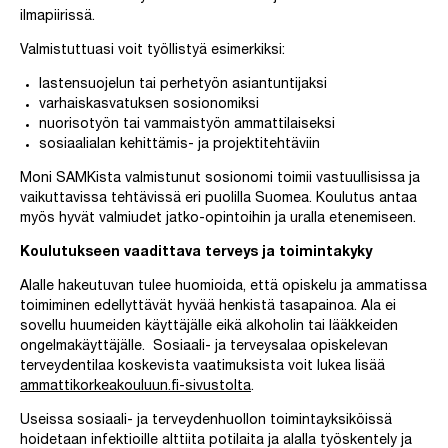
ilmapiirissä.
Valmistuttuasi voit työllistyä esimerkiksi:
lastensuojelun tai perhetyön asiantuntijaksi
varhaiskasvatuksen sosionomiksi
nuorisotyön tai vammaistyön ammattilaiseksi
sosiaalialan kehittämis- ja projektitehtäviin
Moni SAMKista valmistunut sosionomi toimii vastuullisissa ja
vaikuttavissa tehtävissä eri puolilla Suomea. Koulutus antaa
myös hyvät valmiudet jatko-opintoihin ja uralla etenemiseen.
Koulutukseen vaadittava terveys ja toimintakyky
Alalle hakeutuvan tulee huomioida, että opiskelu ja ammatissa
toimiminen edellyttävät hyvää henkistä tasapainoa. Ala ei
sovellu huumeiden käyttäjälle eikä alkoholin tai lääkkeiden
ongelmakäyttäjälle.
Sosiaali- ja terveysalaa opiskelevan
terveydentilaa koskevista vaatimuksista voit lukea lisää
ammattikorkeakouluun.fi-sivustolta
.
Useissa sosiaali- ja terveydenhuollon toimintayksiköissä
hoidetaan infektioille alttiita potilaita ja alalla työskentely ja