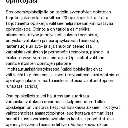
opintojasi
Sosionomiopiskelijoille on tarjolla syventävien opintojen
tarjotin, joka on laajuudeltaan 20 opintopistettä. Tältä
tarjottimelta opiskelija valitsee neljä itseään kiinnostavaa
opintojaksoa. Opintoja on tarjolla esimerkiksi
aikuissosiaalityön ja palveluohjauksen teemoista,
erityiskasvatuksen ja neuropsykiatrian teemoista,
lastensuojelun avo- ja sijaishuollon teemoista,
varhaiskasvatuksen ja perhetyön teemoista, päihde- ja
mielenterveystyön teemoista jne. Opiskelijat valitaan
vaihtoehtoisten opintojen jaksoille
ilmoittautumisjärjestyksessä (kaikki opiskelijat eivät
välttämättä pääse ensisijaisesti toivomilleen vaihtoehtoisten
opintojen jaksoille, mutta mielenkiintoisia vaihtoehtoja on
runsaasti tarjolla).
Osa opiskelijoista voi halutessaan suorittaa
varhaiskasvatuksen sosionomin kelpoisuuden. Tällöin
opiskelijan on valittava tietyt varhaiskasvatukseen linkittyvät
vaihtoehtoiset ammattiopinnot, suoritettava ammatilliset
harjoittelunsa varhaiskasvatuksen kentällä ja työstettävä
opinnäytetyönsä teemaan liittyen. Varhaiskasvatuksen