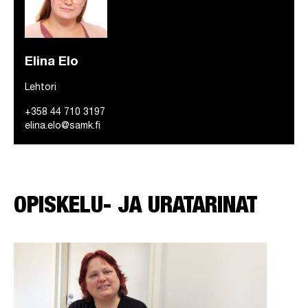
Elina Elo
Lehtori
+358 44 710 3197
elina.elo@samk.fi
OPISKELU- JA URATARINAT