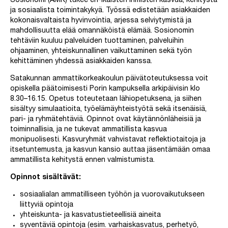
Sosionomi (AMK) tukee eri-ikäisten ihmisten kasvua, kehitystä
ja sosiaalista toimintakykyä. Työssä edistetään asiakkaiden
kokonaisvaltaista hyvinvointia, arjessa selviytymistä ja
mahdollisuutta elää omannäköistä elämää. Sosionomin
tehtäviin kuuluu palveluiden tuottaminen, palveluihin
ohjaaminen, yhteiskunnallinen vaikuttaminen sekä työn
kehittäminen yhdessä asiakkaiden kanssa.
Satakunnan ammattikorkeakoulun päivätoteutuksessa voit
opiskella päätoimisesti Porin kampuksella arkipäivisin klo
8.30–16.15. Opetus toteutetaan lähiopetuksena, ja siihen
sisältyy simulaatioita, työelämäyhteistyötä sekä itsenäisiä,
pari- ja ryhmätehtäviä. Opinnot ovat käytännönläheisiä ja
toiminnallisia, ja ne tukevat ammatillista kasvua
monipuolisesti. Kasvuryhmät vahvistavat reflektiotaitoja ja
itsetuntemusta, ja kasvun kansio auttaa jäsentämään omaa
ammatillista kehitystä ennen valmistumista.
Opinnot sisältävät:
sosiaalialan ammatilliseen työhön ja vuorovaikutukseen
liittyviä opintoja
yhteiskunta- ja kasvatustieteellisiä aineita
syventäviä opintoja (esim. varhaiskasvatus, perhetyö,