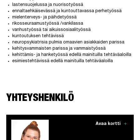
lastensuojelussa ja nuorisotyössä
ennaltaehkäisevässä ja kuntouttavassa perhetyössä
mielenterveys- ja päihdetyössä
rikosseuraamustyössä /vankilassa
vanhustyössä tai aikuissosiaalityössä
kuntoutuksen tehtävissä
neuropsykiatrisia pulmia omaavien asiakkaiden parissa
kehitysvammaisten parissa ja vammaistyössä
kehittämis- ja hanketyössä edellä mainituilla tehtäväaloilla
esimiestehtävissä edellä mainituilla tehtäväaloilla
YHTEYSHENKILÖ
add
Avaa kortti