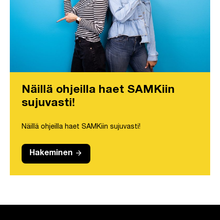
Näillä ohjeilla haet SAMKiin
sujuvasti!
Näillä ohjeilla haet SAMKiin sujuvasti!
arrow_forward
Hakeminen