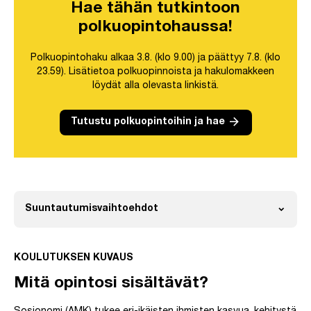
Hae tähän tutkintoon
polkuopintohaussa!
Polkuopintohaku alkaa 3.8. (klo 9.00) ja päättyy 7.8. (klo
23.59). Lisätietoa polkuopinnoista ja hakulomakkeen
löydät alla olevasta linkistä.
arrow_forward
Tutustu polkuopintoihin ja hae
expand_more
Suuntautumisvaihtoehdot
Avaa
KOULUTUKSEN KUVAUS
Mitä opintosi sisältävät?