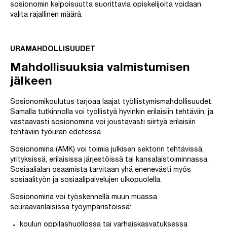
sosionomin kelpoisuutta suorittavia opiskelijoita voidaan
valita rajallinen määrä.
URAMAHDOLLISUUDET
Mahdollisuuksia valmistumisen
jälkeen
Sosionomikoulutus tarjoaa laajat työllistymismahdollisuudet.
Samalla tutkinnolla voi työllistyä hyvinkin erilaisiin tehtäviin; ja
vastaavasti sosionomina voi joustavasti siirtyä erilaisiin
tehtäviin työuran edetessä.
Sosionomina (AMK) voi toimia julkisen sektorin tehtävissä,
yrityksissä, erilaisissa järjestöissä tai kansalaistoiminnassa.
Sosiaalialan osaamista tarvitaan yhä enenevästi myös
sosiaalityön ja sosiaalipalvelujen ulkopuolella.
Sosionomina voi työskennellä muun muassa
seuraavanlaisissa työympäristöissä:
koulun oppilashuollossa tai varhaiskasvatuksessa