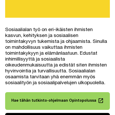
Sosiaalialan työ on eri-ikäisten ihmisten
kasvun, kehityksen ja sosiaalisen
toimintakyvyn tukemista ja ohjaamista. Sinulla
on mahdollisuus vaikuttaa ihmisten
toimintakykyyn ja elämänlaatuun. Edustat
inhimillisyyttä ja sosiaalista
oikeudenmukaisuutta ja edistät siten ihmisten
hyvinvointia ja turvallisuutta. Sosiaalialan
osaamista tarvitaan yhä enemmän myös
sosiaalityön ja sosiaalipalvelujen ulkopuolella.
launch
Hae tähän tutkinto-ohjelmaan Opintopolussa
Linkki avautuu uuteen välilehteen