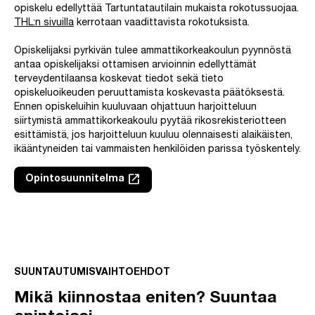
opiskelu edellyttää Tartuntatautilain mukaista rokotussuojaa.
THL:n sivuilla
kerrotaan vaadittavista rokotuksista.
Opiskelijaksi pyrkivän tulee ammattikorkeakoulun pyynnöstä
antaa opiskelijaksi ottamisen arvioinnin edellyttämät
terveydentilaansa koskevat tiedot sekä tieto
opiskeluoikeuden peruuttamista koskevasta päätöksestä.
Ennen opiskeluihin kuuluvaan ohjattuun harjoitteluun
siirtymistä ammattikorkeakoulu pyytää rikosrekisteriotteen
esittämistä, jos harjoitteluun kuuluu olennaisesti alaikäisten,
ikääntyneiden tai vammaisten henkilöiden parissa työskentely.
launch
Opintosuunnitelma
Linkki avautuu uuteen välilehteen
Ohita upotus: Video sosiaalialan tutkinnoista SAMKissa.
SUUNTAUTUMISVAIHTOEHDOT
Mikä kiinnostaa eniten? Suuntaa