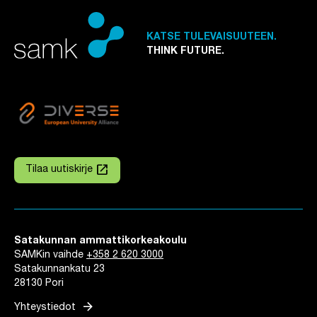
KATSE TULEVAISUUTEEN.
THINK FUTURE.
launch
Tilaa uutiskirje
Linkki avautuu uuteen välilehteen
Satakunnan ammattikorkeakoulu
SAMKin vaihde
+358 2 620 3000
Satakunnankatu 23
28130 Pori
arrow_forward
Yhteystiedot