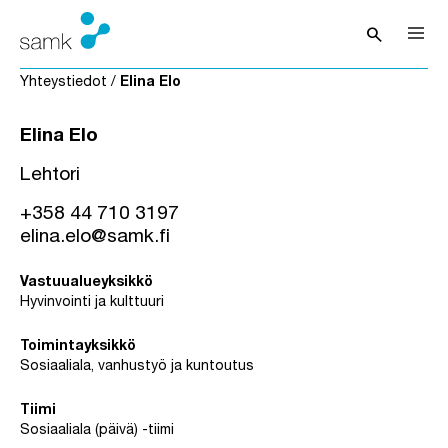
Siirry sisältöön
search
Avaa hak
Yhteystiedot
/
Elina Elo
Elina Elo
Lehtori
+358 44 710 3197
elina.elo@samk.fi
Vastuualueyksikkö
Hyvinvointi ja kulttuuri
Toimintayksikkö
Sosiaaliala, vanhustyö ja kuntoutus
Tiimi
Sosiaaliala (päivä) -tiimi