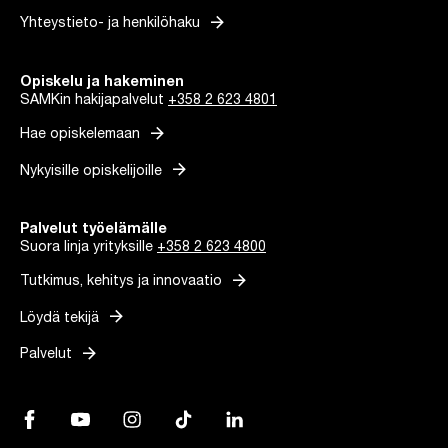
arrow_forward
Yhteystieto- ja henkilöhaku
Opiskelu ja hakeminen
SAMKin hakijapalvelut
+358 2 623 4801
arrow_forward
Hae opiskelemaan
arrow_forward
Nykyisille opiskelijoille
Palvelut työelämälle
Suora linja yrityksille
+358 2 623 4800
arrow_forward
Tutkimus, kehitys ja innovaatio
arrow_forward
Löydä tekijä
arrow_forward
Palvelut
Facebook, Linkki avautuu uuteen välilehteen
YouTube, Linkki avautuu uuteen välilehteen
Instagram, Linkki avautuu uuteen välilehteen
TikTok, Linkki avautuu uuteen välilehteen
LinkedIn, Linkki avautuu uuteen vä