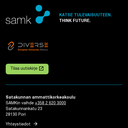
KATSE TULEVAISUUTEEN.
THINK FUTURE.
launch
Tilaa uutiskirje
Linkki avautuu uuteen välilehteen
Satakunnan ammattikorkeakoulu
SAMKin vaihde
+358 2 620 3000
Satakunnankatu 23
28130 Pori
arrow_forward
Yhteystiedot