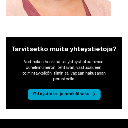
Tarvitsetko muita yhteystietoja?
Voit hakea henkilöä tai yhteystietoa nimen,
puhelinnumeron, tehtävän, vastuualueen,
toimintayksikön, tiimin tai vapaan hakusanan
perusteella.
arrow_forward
Yhteystieto- ja henkilöhaku