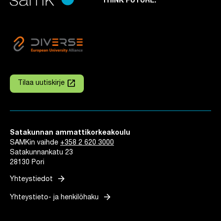
THINK FUTURE.
launch
Tilaa uutiskirje
Linkki avautuu uuteen välilehteen
Satakunnan ammattikorkeakoulu
SAMKin vaihde
+358 2 620 3000
Satakunnankatu 23
28130 Pori
arrow_forward
Yhteystiedot
arrow_forward
Yhteystieto- ja henkilöhaku