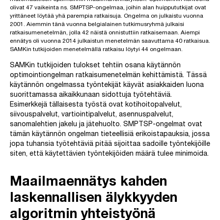
olivat 47 vaikeinta ns. SMPTSP-ongelmaa, joihin alan huippututkijat ovat
yrittäneet löytää yhä parempia ratkaisuja. Ongelma on julkaistu vuonna
2001. Aiemmin tänä vuonna belgialainen tutkimusryhmä julkaisi
ratkaisumenetelmän, jolla 42 näistä onnistuttiin ratkaisemaan. Aiempi
ennätys oli vuonna 2014 julkaistun menetelmän saavuttama 40 ratkaisua.
SAMKin tutkijoiden menetelmällä ratkaisu löytyi 44 ongelmaan.
SAMKin tutkijoiden tulokset tehtiin osana käytännön
optimointiongelman ratkaisumenetelmän kehittämistä. Tässä
käytännön ongelmassa työntekijät käyvät asiakkaiden luona
suorittamassa aikaikkunaan sidottuja työtehtäviä.
Esimerkkejä tällaisesta työstä ovat kotihoitopalvelut,
siivouspalvelut, vartiointipalvelut, asennuspalvelut,
sanomalehtien jakelu ja jätehuolto. SMPTSP-ongelmat ovat
tämän käytännön ongelman tieteellisiä erikoistapauksia, jossa
jopa tuhansia työtehtäviä pitää sijoittaa sadoille työntekijöille
siten, että käytettävien työntekijöiden määrä tulee minimoida.
Maailmaennätys kahden
laskennallisen älykkyyden
algoritmin yhteistyönä