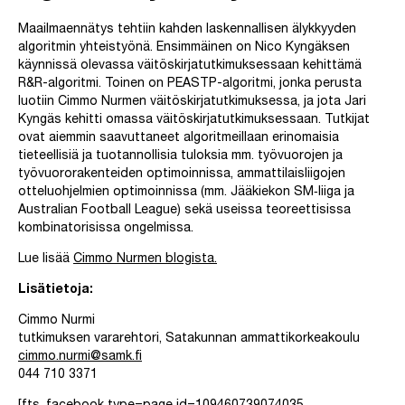
Maailmaennätys tehtiin kahden laskennallisen älykkyyden
algoritmin yhteistyönä. Ensimmäinen on Nico Kyngäksen
käynnissä olevassa väitöskirjatutkimuksessaan kehittämä
R&R-algoritmi. Toinen on PEASTP-algoritmi, jonka perusta
luotiin Cimmo Nurmen väitöskirjatutkimuksessa, ja jota Jari
Kyngäs kehitti omassa väitöskirjatutkimuksessaan. Tutkijat
ovat aiemmin saavuttaneet algoritmeillaan erinomaisia
tieteellisiä ja tuotannollisia tuloksia mm. työvuorojen ja
työvuororakenteiden optimoinnissa, ammattilaisliigojen
otteluohjelmien optimoinnissa (mm. Jääkiekon SM‐liiga ja
Australian Football League) sekä useissa teoreettisissa
kombinatorisissa ongelmissa.
Lue lisää
Cimmo Nurmen blogista.
Lisätietoja:
Cimmo Nurmi
tutkimuksen vararehtori, Satakunnan ammattikorkeakoulu
cimmo.nurmi@samk.fi
044 710 3371