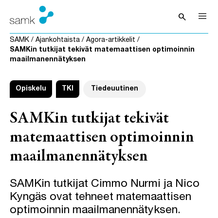
Siirry sisältöön
search
Avaa hak
SAMK
/
Ajankohtaista
/
Agora-artikkelit
/
SAMKin tutkijat tekivät matemaattisen optimoinnin
maailmanennätyksen
Opiskelu
TKI
Tiedeuutinen
SAMKin tutkijat tekivät
matemaattisen optimoinnin
maailmanennätyksen
SAMKin tutkijat Cimmo Nurmi ja Nico
Kyngäs ovat tehneet matemaattisen
optimoinnin maailmanennätyksen.