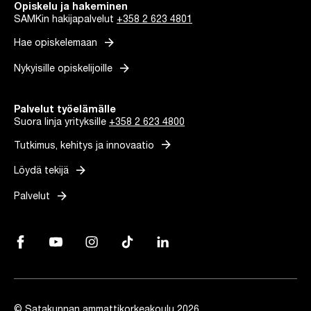
Opiskelu ja hakeminen
SAMKin hakijapalvelut
+358 2 623 4801
arrow_forward
Hae opiskelemaan
arrow_forward
Nykyisille opiskelijoille
Palvelut työelämälle
Suora linja yrityksille
+358 2 623 4800
arrow_forward
Tutkimus, kehitys ja innovaatio
arrow_forward
Löydä tekijä
arrow_forward
Palvelut
Facebook, Linkki avautuu uuteen välilehteen
YouTube, Linkki avautuu uuteen välilehteen
Instagram, Linkki avautuu uuteen välilehteen
TikTok, Linkki avautuu uuteen välilehteen
LinkedIn, Linkki avautuu uuteen vä
© Satakunnan ammattikorkeakoulu 2026