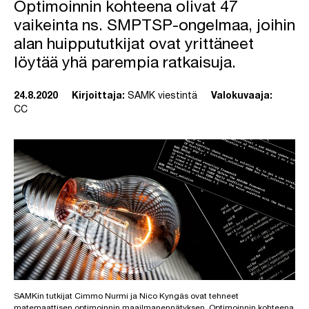
Optimoinnin kohteena olivat 47
vaikeinta ns. SMPTSP-ongelmaa, joihin
alan huippututkijat ovat yrittäneet
löytää yhä parempia ratkaisuja.
24.8.2020
Kirjoittaja:
SAMK viestintä
Valokuvaaja:
CC
SAMKin tutkijat Cimmo Nurmi ja Nico Kyngäs ovat tehneet
matemaattisen optimoinnin maailmanennätyksen. Optimoinnin kohteena