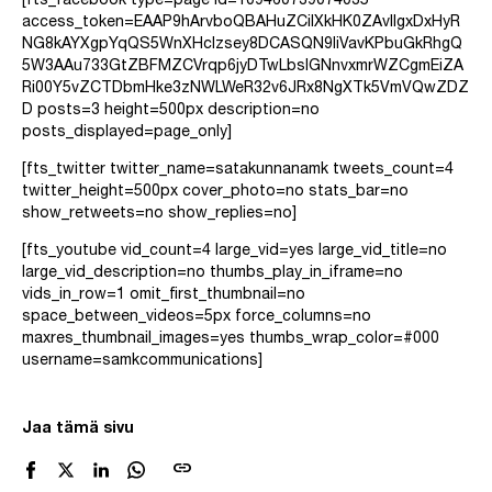
[fts_facebook type=page id=109460739074035
access_token=EAAP9hArvboQBAHuZCilXkHK0ZAvIIgxDxHyR
NG8kAYXgpYqQS5WnXHclzsey8DCASQN9liVavKPbuGkRhgQ
5W3AAu733GtZBFMZCVrqp6jyDTwLbsIGNnvxmrWZCgmEiZA
Ri00Y5vZCTDbmHke3zNWLWeR32v6JRx8NgXTk5VmVQwZDZ
D posts=3 height=500px description=no
posts_displayed=page_only]
[fts_twitter twitter_name=satakunnanamk tweets_count=4
twitter_height=500px cover_photo=no stats_bar=no
show_retweets=no show_replies=no]
[fts_youtube vid_count=4 large_vid=yes large_vid_title=no
large_vid_description=no thumbs_play_in_iframe=no
vids_in_row=1 omit_first_thumbnail=no
space_between_videos=5px force_columns=no
maxres_thumbnail_images=yes thumbs_wrap_color=#000
username=samkcommunications]
Jaa tämä sivu
link