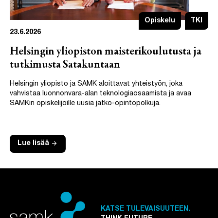
Opiskelu
TKI
23.6.2026
Helsingin yliopiston maisterikoulutusta ja
tutkimusta Satakuntaan
Helsingin yliopisto ja SAMK aloittavat yhteistyön, joka
vahvistaa luonnonvara-alan teknologiaosaamista ja avaa
SAMKin opiskelijoille uusia jatko-opintopolkuja.
arrow_forward
Lue lisää
KATSE TULEVAISUUTEEN.