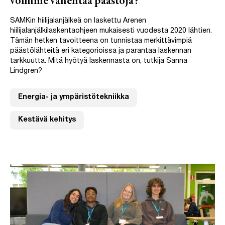
voimme vähentää päästöjä?
SAMKin hiilijalanjälkeä on laskettu Arenen
hiilijalanjälkilaskentaohjeen mukaisesti vuodesta 2020 lähtien.
Tämän hetken tavoitteena on tunnistaa merkittävimpiä
päästölähteitä eri kategorioissa ja parantaa laskennan
tarkkuutta. Mitä hyötyä laskennasta on, tutkija Sanna
Lindgren?
Energia- ja ympäristötekniikka
Kestävä kehitys