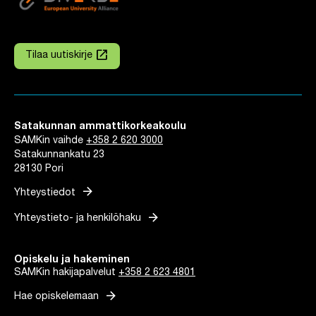
launch
Tilaa uutiskirje
Linkki avautuu uuteen välilehteen
Satakunnan ammattikorkeakoulu
SAMKin vaihde
+358 2 620 3000
Satakunnankatu 23
28130 Pori
arrow_forward
Yhteystiedot
arrow_forward
Yhteystieto- ja henkilöhaku
Opiskelu ja hakeminen
SAMKin hakijapalvelut
+358 2 623 4801
arrow_forward
Hae opiskelemaan