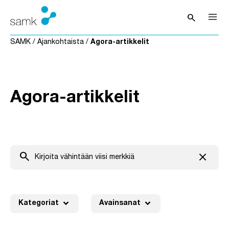
Siirry sisältöön
search
Avaa hak
SAMK
/
Ajankohtaista
/
Agora-artikkelit
Agora-artikkelit
search
close
Tyhjenn
expand_more
expand_more
Kategoriat
Avainsanat