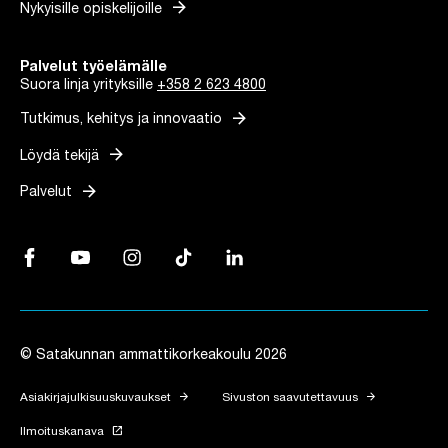
arrow_forward
Nykyisille opiskelijoille
Palvelut työelämälle
Suora linja yrityksille
+358 2 623 4800
arrow_forward
Tutkimus, kehitys ja innovaatio
arrow_forward
Löydä tekijä
arrow_forward
Palvelut
Facebook, Linkki avautuu uuteen välilehteen
YouTube, Linkki avautuu uuteen välilehteen
Instagram, Linkki avautuu uuteen välilehteen
TikTok, Linkki avautuu uuteen välilehteen
LinkedIn, Linkki avautuu uuteen vä
© Satakunnan ammattikorkeakoulu 2026
arrow_forward
arrow_forward
Asiakirjajulkisuuskuvaukset
Sivuston saavutettavuus
launch
Ilmoituskanava
Linkki avautuu uuteen välilehteen