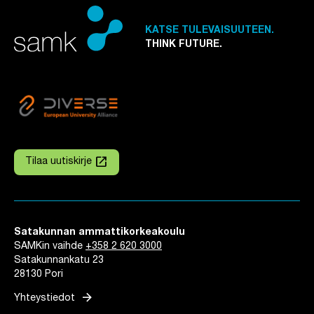
KATSE TULEVAISUUTEEN.
THINK FUTURE.
launch
Tilaa uutiskirje
Linkki avautuu uuteen välilehteen
Satakunnan ammattikorkeakoulu
SAMKin vaihde
+358 2 620 3000
Satakunnankatu 23
28130 Pori
arrow_forward
Yhteystiedot