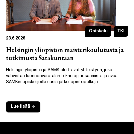
Opiskelu
TKI
23.6.2026
Helsingin yliopiston maisterikoulutusta ja
tutkimusta Satakuntaan
Helsingin yliopisto ja SAMK aloittavat yhteistyön, joka
vahvistaa luonnonvara-alan teknologiaosaamista ja avaa
SAMKin opiskelijoille uusia jatko-opintopolkuja.
arrow_forward
Lue lisää