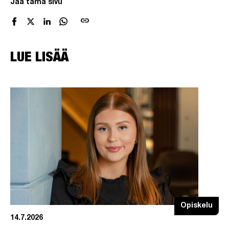
Jaa tämä sivu
link
LUE LISÄÄ
Opiskelu
14.7.2026