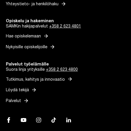
arrow_forward
Yhteystieto- ja henkilöhaku
Opiskelu ja hakeminen
SAMKin hakijapalvelut
+358 2 623 4801
arrow_forward
Hae opiskelemaan
arrow_forward
Nykyisille opiskelijoille
Palvelut työelämälle
Suora linja yrityksille
+358 2 623 4800
arrow_forward
Tutkimus, kehitys ja innovaatio
arrow_forward
Löydä tekijä
arrow_forward
Palvelut
Facebook, Linkki avautuu uuteen välilehteen
YouTube, Linkki avautuu uuteen välilehteen
Instagram, Linkki avautuu uuteen välilehteen
TikTok, Linkki avautuu uuteen välilehteen
LinkedIn, Linkki avautuu uuteen vä