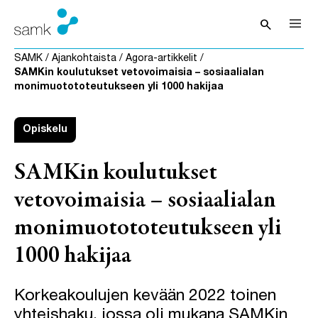
Siirry sisältöön
search
Avaa hak
SAMK
/
Ajankohtaista
/
Agora-artikkelit
/
SAMKin koulutukset vetovoimaisia – sosiaalialan
monimuotototeutukseen yli 1000 hakijaa
Opiskelu
SAMKin koulutukset
vetovoimaisia – sosiaalialan
monimuotototeutukseen yli
1000 hakijaa
Korkeakoulujen kevään 2022 toinen
yhteishaku, jossa oli mukana SAMKin