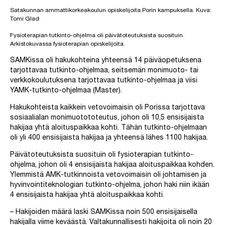
Satakunnan ammattikorkeakoulun opiskelijoita Porin kampuksella. Kuva:
Tomi Glad
Fysioterapian tutkinto-ohjelma oli päivätoteutuksista suosituin.
Arkistokuvassa fysioterapian opiskelijoita.
SAMKissa oli hakukohteina yhteensä 14 päiväopetuksena
tarjottavaa tutkinto-ohjelmaa, seitsemän monimuoto- tai
verkkokoulutuksena tarjottavaa tutkinto-ohjelmaa ja viisi
YAMK-tutkinto-ohjelmaa (Master).
Hakukohteista kaikkein vetovoimaisin oli Porissa tarjottava
sosiaalialan monimuotototeutus, johon oli 10,5 ensisijaista
hakijaa yhtä aloituspaikkaa kohti. Tähän tutkinto-ohjelmaan
oli yli 400 ensisijaista hakijaa ja yhteensä lähes 1100 hakijaa.
Päivätoteutuksista suosituin oli fysioterapian tutkinto-
ohjelma, johon oli 4 ensisijaista hakijaa aloituspaikkaa kohden.
Ylemmistä AMK-tutkinnoista vetovoimaisin oli johtamisen ja
hyvinvointiteknologian tutkinto-ohjelma, johon haki niin ikään
4 ensisijaista hakijaa yhtä aloituspaikkaa kohti.
– Hakijoiden määrä laski SAMKissa noin 500 ensisijaisella
hakijalla viime keväästä. Valtakunnallisesti hakijoita oli noin 20