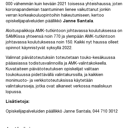
000 vähemmän kuin kevään 2021 toisessa yhteishaussa, joten
koronapandemian taantuminen lienee vaikuttanut jonkin
verran korkeakouluopintoihin hakeutumiseen, kertoo
opiskelijapalveluiden päällikkö
Janne Santala
.
Aloituspaikkoja AMK-tutkintoon johtavassa koulutuksessa on
SAMKissa yhteensä noin 770 ja ylempään AMK-tutkintoon
johtavassa koulutuksessa noin 150. Kaikki nyt haussa olleet
opinnot käynnistyvät syksyllä 2022.
Valinnat päivätoteutuksiin toteutetaan touko-kesäkuussa
pääasiassa todistusvalinnoilla ja AMK-valintakokeella.
Kuvataiteen päivätoteutuksen opiskelijat valitaan
toukokuussa pidettävällä valintakurssilla, ja kaikkien
monimuoto- ja verkkototeutuksissa käytetään
valintakursseja, jotka ovat alkaneet verkossa maaliskuun
lopussa.
Lisätietoja:
Opiskelijapalveluiden päällikkö Janne Santala, 044 710 3012