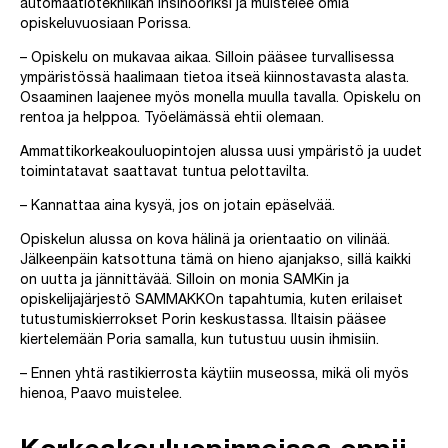
automaatiotekniikan insinööriksi ja muistelee omia
opiskeluvuosiaan Porissa.
– Opiskelu on mukavaa aikaa. Silloin pääsee turvallisessa
ympäristössä haalimaan tietoa itseä kiinnostavasta alasta.
Osaaminen laajenee myös monella muulla tavalla. Opiskelu on
rentoa ja helppoa. Työelämässä ehtii olemaan.
Ammattikorkeakouluopintojen alussa uusi ympäristö ja uudet
toimintatavat saattavat tuntua pelottavilta.
– Kannattaa aina kysyä, jos on jotain epäselvää.
Opiskelun alussa on kova hälinä ja orientaatio on vilinää.
Jälkeenpäin katsottuna tämä on hieno ajanjakso, sillä kaikki
on uutta ja jännittävää. Silloin on monia SAMKin ja
opiskelijajärjestö SAMMAKKOn tapahtumia, kuten erilaiset
tutustumiskierrokset Porin keskustassa. Iltaisin pääsee
kiertelemään Poria samalla, kun tutustuu uusin ihmisiin.
– Ennen yhtä rastikierrosta käytiin museossa, mikä oli myös
hienoa, Paavo muistelee.