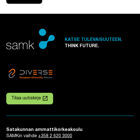
KATSE TULEVAISUUTEEN.
THINK FUTURE.
launch
Tilaa uutiskirje
Linkki avautuu uuteen välilehteen
Satakunnan ammattikorkeakoulu
SAMKin vaihde
+358 2 620 3000