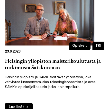
Opiskelu
TKI
23.6.2026
Helsingin yliopiston maisterikoulutusta ja
tutkimusta Satakuntaan
Helsingin yliopisto ja SAMK aloittavat yhteistyön, joka
vahvistaa luonnonvara-alan teknologiaosaamista ja avaa
SAMKin opiskelijoille uusia jatko-opintopolkuja.
arrow_forward
Lue lisää