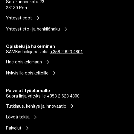
Satakunnankatu 23
28130 Pori
arrow_forward
Yhteystiedot
arrow_forward
Yhteystieto- ja henkilöhaku
Opiskelu ja hakeminen
SAMKin hakijapalvelut
+358 2 623 4801
arrow_forward
Hae opiskelemaan
arrow_forward
Nykyisille opiskelijoille
Palvelut työelämälle
Suora linja yrityksille
+358 2 623 4800
arrow_forward
Tutkimus, kehitys ja innovaatio
arrow_forward
Löydä tekijä
arrow_forward
Palvelut