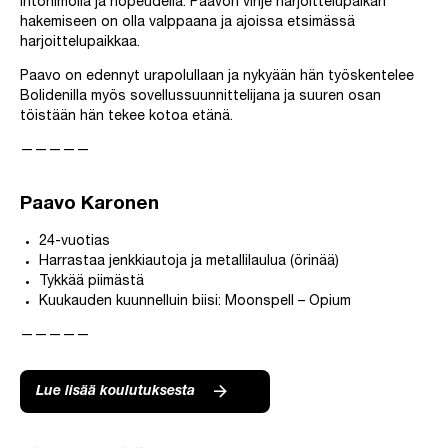
intohimolla ja nopeudella. Paavon vihje harjoittelupaikan
hakemiseen on olla valppaana ja ajoissa etsimässä
harjoittelupaikkaa.
Paavo on edennyt urapolullaan ja nykyään hän työskentelee
Bolidenilla myös sovellussuunnittelijana ja suuren osan
töistään hän tekee kotoa etänä.
—————
Paavo Karonen
24-vuotias
Harrastaa jenkkiautoja ja metallilaulua (örinää)
Tykkää piimästä
Kuukauden kuunnelluin biisi: Moonspell – Opium
—————
Lue lisää koulutuksesta