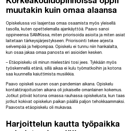
Korkeakouluopinnoissa oppii
muutakin kuin omaa alaansa
Opiskelussa voi laajentaa omaa osaamista myös yleisellä
tasolla, kuten opettelemalla ajankäyttöä. Paavo sanoi
oppineensa SAMKissa, miten priorisoida asioita ja miten asiat
laitetaan tärkeysjärjestykseen. Priorisointi tekee arjesta
selvempää ja helpompaa. Opiskelu ei tunnu niin hankalalta,
kun osaa jakaa omaa panosta eri asioiden kesken.
– Etäopiskelu oli minun mielestäni tosi jees. Tykkään myös
työskennellä etänä, sillä aikaa ei kulu työmatkoihin ja kotona
saa kuunnella kaiuttimista musiikkia.
Paavo opiskeli suuren osan pandemian aikana. Opiskelu
kontaktirajoitusten aikana oli jokaiselle omanlainen kokemus.
Jotkut pitivät kotona omassa rauhassa opiskelusta, kun taas
jotkut kokivat opiskelun paikan päällä paljon tehokkaammaksi.
Paavosta etäopiskelu oli mukavaa.
Harjoittelun kautta työpaikka