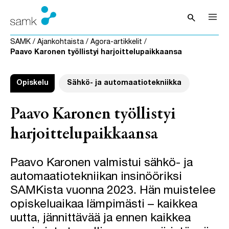
Siirry sisältöön
search
Avaa hak
SAMK
/
Ajankohtaista
/
Agora-artikkelit
/
Paavo Karonen työllistyi harjoittelupaikkaansa
Opiskelu
Sähkö- ja automaatiotekniikka
Paavo Karonen työllistyi
harjoittelupaikkaansa
Paavo Karonen valmistui sähkö- ja
automaatiotekniikan insinööriksi
SAMKista vuonna 2023. Hän muistelee
opiskeluaikaa lämpimästi – kaikkea
uutta, jännittävää ja ennen kaikkea