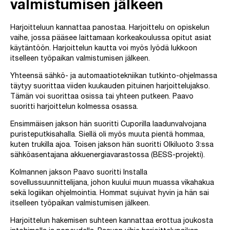
valmistumisen jälkeen
Harjoitteluun kannattaa panostaa. Harjoittelu on opiskelun
vaihe, jossa pääsee laittamaan korkeakoulussa opitut asiat
käytäntöön. Harjoittelun kautta voi myös lyödä lukkoon
itselleen työpaikan valmistumisen jälkeen.
Yhteensä sähkö- ja automaatiotekniikan tutkinto-ohjelmassa
täytyy suorittaa viiden kuukauden pituinen harjoittelujakso.
Tämän voi suorittaa osissa tai yhteen putkeen. Paavo
suoritti harjoittelun kolmessa osassa.
Ensimmäisen jakson hän suoritti Cuporilla laadunvalvojana
puristeputkisahalla. Siellä oli myös muuta pientä hommaa,
kuten trukilla ajoa. Toisen jakson hän suoritti Olkiluoto 3:ssa
sähköasentajana akkuenergiavarastossa (BESS-projekti).
Kolmannen jakson Paavo suoritti Installa
sovellussuunnittelijana, johon kuului muun muassa vikahakua
sekä logiikan ohjelmointia. Hommat sujuivat hyvin ja hän sai
itselleen työpaikan valmistumisen jälkeen.
Harjoittelun hakemisen suhteen kannattaa erottua joukosta