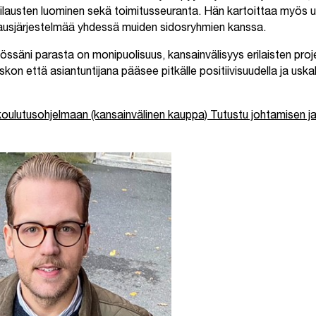
tilausten luominen sekä toimitusseuranta. Hän kartoittaa myös uu
ausjärjestelmää yhdessä muiden sidosryhmien kanssa.
säni parasta on monipuolisuus, kansainvälisyys erilaisten proje
kon että asiantuntijana pääsee pitkälle positiivisuudella ja uska
 koulutusohjelmaan (kansainvälinen kauppa)
Tutustu johtamisen ja