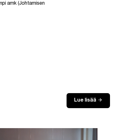
mpi amk (Johtamisen
arrow_forward
Lue lisää