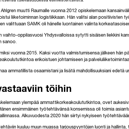
 itsensä tulevaisuudessa esimiestehtävistä.
a Ahlgren muutti Raumalle vuonna 2012 opiskelemaan kansainväl
stui liiketoiminnan logistiikkaan. Hän valitsi alan positiivisten t
sen valittuaan SAMK oli hänelle luontainen valinta korkeatasois
n vaihto-oppilasvuosi Yhdysvalloissa sytytti sisäisen liekkini kan
en sanoo.
miksi vuonna 2015. Kaksi vuotta valmistumisensa jälkeen hän p
koulututkintoa erikoistuen johtamiseen ja palveluliiketoimintaa
aa ammatillista osaamistani ja lisätä mahdollisuuksiani edetä ura
astaaviin töihin
iskelemaan ylempää ammattikorkeakoulututkintoa, ovet aukesiva
. Hänen ensimmäinen työtehtävänsä konsernissa oli toimia asiantu
hallinnassa. Alkuvuodesta 2020 hän siirtyi nykyiseen työtehtävää
ötehtäviin kuuluu muun muassa tarjouspyyntöjen luonti ja hallinta,