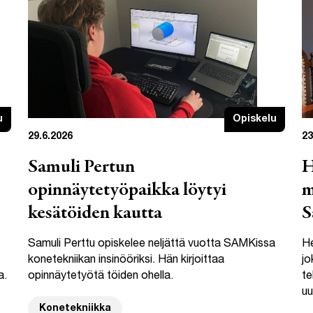
u
Opiskelu
29.6.2026
23
Samuli Pertun
H
opinnäytetyöpaikka löytyi
m
kesätöiden kautta
S
Samuli Perttu opiskelee neljättä vuotta SAMKissa
He
konetekniikan insinööriksi. Hän kirjoittaa
jo
a.
opinnäytetyötä töiden ohella.
te
uu
Konetekniikka