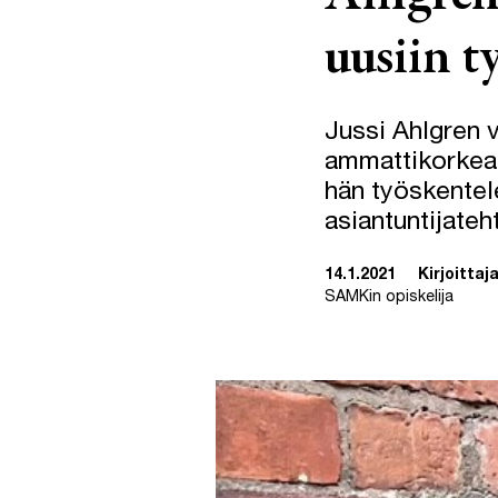
uusiin t
Jussi Ahlgren
ammattikorkeak
hän työskentel
asiantuntijateh
14.1.2021
Kirjoittaja
SAMKin opiskelija