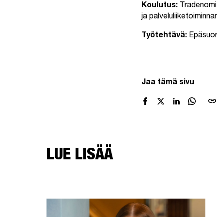
Koulutus:
Tradenomi 
ja palveluliiketoiminn
Työtehtävä:
Epäsuori
Jaa tämä sivu
link
LUE LISÄÄ