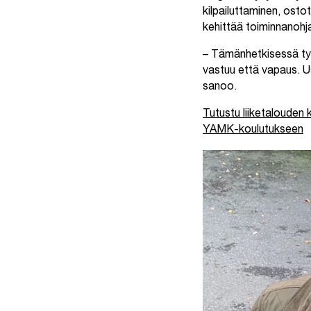
kilpailuttaminen, osto
kehittää toiminnanohj
– Tämänhetkisessä työs
vastuu että vapaus. Us
sanoo.
Tutustu liiketalouden
YAMK-koulutukseen