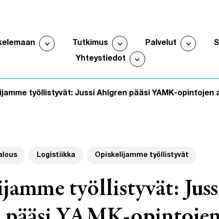
expand_more
expand_more
expand_more
kelemaan
Tutkimus
Palvelut
Avaa alavalikko
Avaa alavalikko
Avaa al
expand_more
Yhteystiedot
Avaa alavalikko
ijamme työllistyvät: Jussi Ahlgren pääsi YAMK-opintojen a
alous
Logistiikka
Opiskelijamme työllistyvät
jamme työllistyvät: Juss
 pääsi YAMK-opintojen