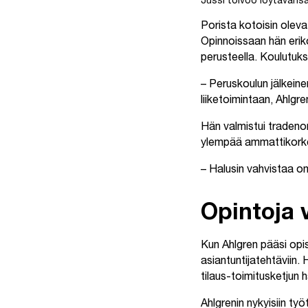
Jussi toivoo löytävänsä
Porista kotoisin olev
Opinnoissaan hän erikoi
perusteella. Koulutuk
– Peruskoulun jälkeine
liiketoimintaan, Ahlgr
Hän valmistui tradeno
ylempää ammattikorkea
– Halusin vahvistaa om
Opintoja v
Kun Ahlgren pääsi op
asiantuntijatehtäviin
tilaus-toimitusketjun 
Ahlgrenin nykyisiin ty