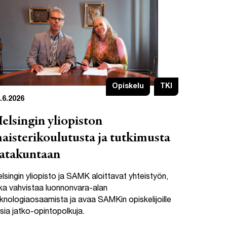
Opiskelu
TKI
.6.2026
elsingin yliopiston
aisterikoulutusta ja tutkimusta
atakuntaan
lsingin yliopisto ja SAMK aloittavat yhteistyön,
ka vahvistaa luonnonvara-alan
knologiaosaamista ja avaa SAMKin opiskelijoille
sia jatko-opintopolkuja.