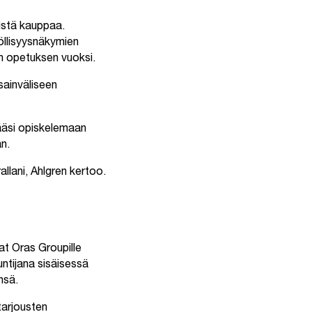
istä kauppaa.
yöllisyysnäkymien
en opetuksen vuoksi.
sainväliseen
ääsi opiskelemaan
n.
llani, Ahlgren kertoo.
t Oras Groupille
ntijana sisäisessä
nsä.
 tarjousten