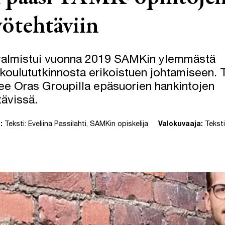
yötehtäviin
 valmistui vuonna 2019 SAMKin ylemmästä
oulututkinnosta erikoistuen johtamiseen. T
ee Oras Groupilla epäsuorien hankintojen
tävissä.
:
Teksti: Eveliina Passilahti, SAMKin opiskelija
Valokuvaaja:
Teksti: