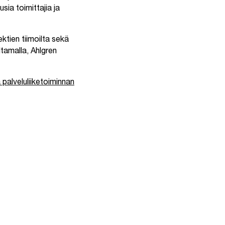
sia toimittajia ja
ktien tiimoilta sekä
ltamalla, Ahlgren
 palveluliiketoiminnan