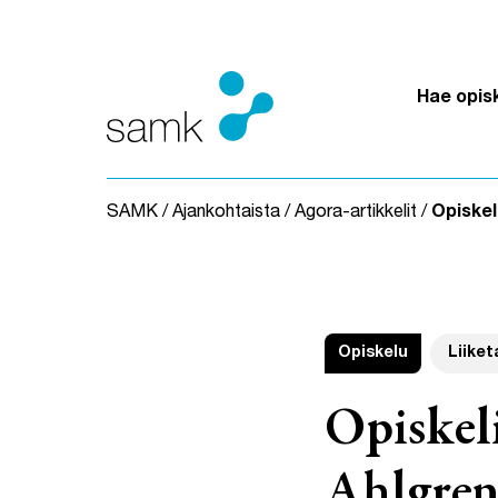
Siirry sisältöön
Hae opis
SAMK
/
Ajankohtaista
/
Agora-artikkelit
/
Opiskel
Opiskelu
Liiket
Opiskeli
Ahlgren