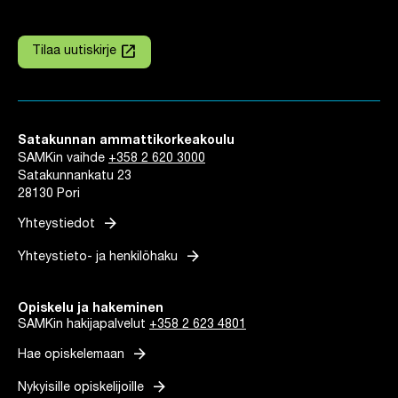
launch
Tilaa uutiskirje
Linkki avautuu uuteen välilehteen
Satakunnan ammattikorkeakoulu
SAMKin vaihde
+358 2 620 3000
Satakunnankatu 23
28130 Pori
arrow_forward
Yhteystiedot
arrow_forward
Yhteystieto- ja henkilöhaku
Opiskelu ja hakeminen
SAMKin hakijapalvelut
+358 2 623 4801
arrow_forward
Hae opiskelemaan
arrow_forward
Nykyisille opiskelijoille