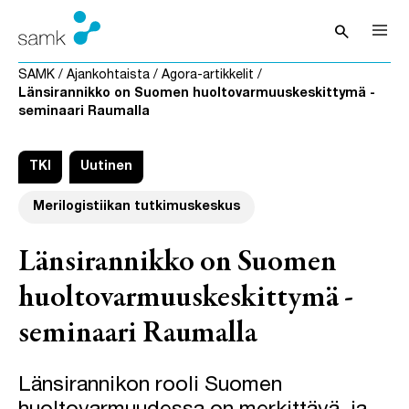
Siirry sisältöön
search
Avaa hak
SAMK
/
Ajankohtaista
/
Agora-artikkelit
/
Länsirannikko on Suomen huoltovarmuuskeskittymä -
seminaari Raumalla
TKI
Uutinen
Merilogistiikan tutkimuskeskus
Länsirannikko on Suomen
huoltovarmuuskeskittymä -
seminaari Raumalla
Länsirannikon rooli Suomen