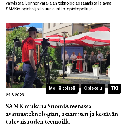
vahvistaa luonnonvara-alan teknologiaosaamista ja avaa
SAMKin opiskelijoille uusia jatko-opintopolkuja.
Meillä töissä
Opiskelu
TKI
22.6.2026
SAMK mukana SuomiAreenassa
avaruusteknologian, osaamisen ja kestävän
tulevaisuuden teemoilla