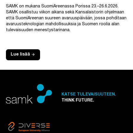
SAMK on mukana SuomiAreenassa Porissa 23.–26.6.2026.
SAMK osallistuu viikon aikana sekä Kansalaistorin ohjelmaan
että SuomiAreenan suureen avaruuspäivään, jossa pohditaan
avaruusteknologian mahdollisuuksia ja Suomen roolia alan
tulevaisuuden menestystarinana.
arrow_forward
Lue lisää
KATSE TULEVAISUUTEEN.
THINK FUTURE.