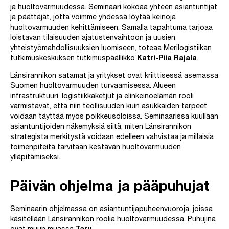
ja huoltovarmuudessa. Seminaari kokoaa yhteen asiantuntijat
ja päättäjät, jotta voimme yhdessä löytää keinoja
huoltovarmuuden kehittämiseen. Samalla tapahtuma tarjoaa
loistavan tilaisuuden ajatustenvaihtoon ja uusien
yhteistyömahdollisuuksien luomiseen, toteaa Merilogistiikan
tutkimuskeskuksen tutkimuspäällikkö
Katri-Piia Rajala
.
Länsirannikon satamat ja yritykset ovat kriittisessä asemassa
Suomen huoltovarmuuden turvaamisessa. Alueen
infrastruktuuri, logistiikkaketjut ja elinkeinoelämän rooli
varmistavat, että niin teollisuuden kuin asukkaiden tarpeet
voidaan täyttää myös poikkeusoloissa. Seminaarissa kuullaan
asiantuntijoiden näkemyksiä siitä, miten Länsirannikon
strategista merkitystä voidaan edelleen vahvistaa ja millaisia
toimenpiteitä tarvitaan kestävän huoltovarmuuden
ylläpitämiseksi.
Päivän ohjelma ja pääpuhujat
Seminaarin ohjelmassa on asiantuntijapuheenvuoroja, joissa
käsitellään Länsirannikon roolia huoltovarmuudessa. Puhujina