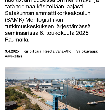
huoltovarmuudessa on merkittävä, ja
tätä teemaa käsitellään laajasti
Satakunnan ammattikorkeakoulun
(SAMK) Merilogistiikan
tutkimuskeskuksen järjestämässä
seminaarissa 6. toukokuuta 2025
Raumalla.
3.4.2025
Kirjoittaja:
Reetta Vähä-Aho
Valokuvaaja:
Aavekellari