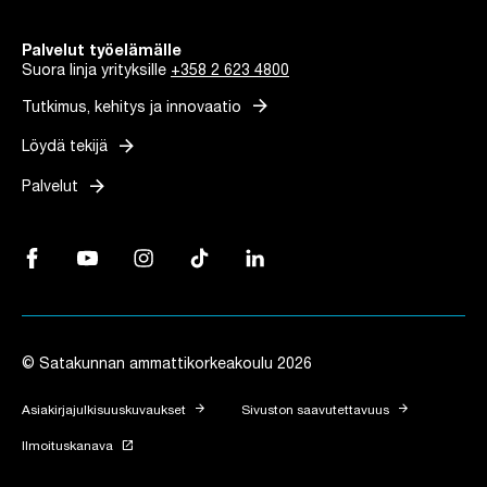
Palvelut työelämälle
Suora linja yrityksille
+358 2 623 4800
arrow_forward
Tutkimus, kehitys ja innovaatio
arrow_forward
Löydä tekijä
arrow_forward
Palvelut
Facebook, Linkki avautuu uuteen välilehteen
YouTube, Linkki avautuu uuteen välilehteen
Instagram, Linkki avautuu uuteen välilehteen
TikTok, Linkki avautuu uuteen välilehteen
LinkedIn, Linkki avautuu uuteen vä
© Satakunnan ammattikorkeakoulu 2026
arrow_forward
arrow_forward
Asiakirjajulkisuuskuvaukset
Sivuston saavutettavuus
launch
Ilmoituskanava
Linkki avautuu uuteen välilehteen