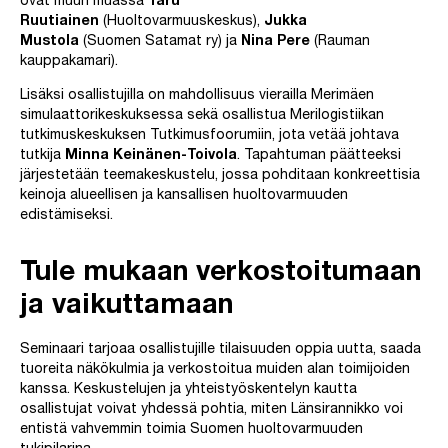
ovat muun muassa
Taru
Ruutiainen
(Huoltovarmuuskeskus),
Jukka
Mustola
(Suomen Satamat ry) ja
Nina Pere
(Rauman
kauppakamari).
Lisäksi osallistujilla on mahdollisuus vierailla Merimäen
simulaattorikeskuksessa sekä osallistua Merilogistiikan
tutkimuskeskuksen Tutkimusfoorumiin, jota vetää johtava
tutkija
Minna Keinänen-Toivola
. Tapahtuman päätteeksi
järjestetään teemakeskustelu, jossa pohditaan konkreettisia
keinoja alueellisen ja kansallisen huoltovarmuuden
edistämiseksi.
Tule mukaan verkostoitumaan
ja vaikuttamaan
Seminaari tarjoaa osallistujille tilaisuuden oppia uutta, saada
tuoreita näkökulmia ja verkostoitua muiden alan toimijoiden
kanssa. Keskustelujen ja yhteistyöskentelyn kautta
osallistujat voivat yhdessä pohtia, miten Länsirannikko voi
entistä vahvemmin toimia Suomen huoltovarmuuden