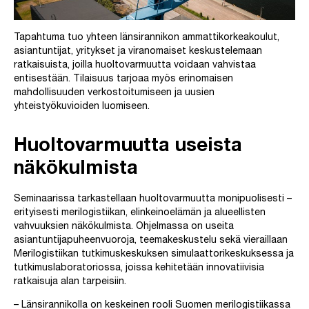
Tapahtuma tuo yhteen länsirannikon ammattikorkeakoulut,
asiantuntijat, yritykset ja viranomaiset keskustelemaan
ratkaisuista, joilla huoltovarmuutta voidaan vahvistaa
entisestään. Tilaisuus tarjoaa myös erinomaisen
mahdollisuuden verkostoitumiseen ja uusien
yhteistyökuvioiden luomiseen.
Huoltovarmuutta useista
näkökulmista
Seminaarissa tarkastellaan huoltovarmuutta monipuolisesti –
erityisesti merilogistiikan, elinkeinoelämän ja alueellisten
vahvuuksien näkökulmista. Ohjelmassa on useita
asiantuntijapuheenvuoroja, teemakeskustelu sekä vieraillaan
Merilogistiikan tutkimuskeskuksen simulaattorikeskuksessa ja
tutkimuslaboratoriossa, joissa kehitetään innovatiivisia
ratkaisuja alan tarpeisiin.
– Länsirannikolla on keskeinen rooli Suomen merilogistiikassa