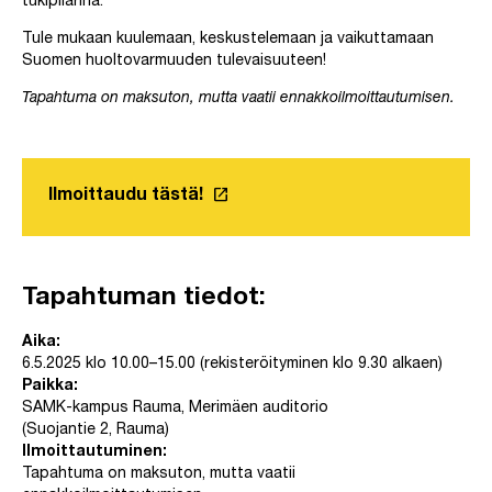
tukipilarina.
Tule mukaan kuulemaan, keskustelemaan ja vaikuttamaan
Suomen huoltovarmuuden tulevaisuuteen!
Tapahtuma on maksuton, mutta vaatii ennakkoilmoittautumisen.
launch
Ilmoittaudu tästä!
Linkki avautuu uuteen välilehtee
Tapahtuman tiedot:
Aika:
6.5.2025 klo 10.00–15.00 (rekisteröityminen klo 9.30 alkaen)
Paikka:
SAMK-kampus Rauma, Merimäen auditorio
(Suojantie 2, Rauma)
Ilmoittautuminen:
Tapahtuma on maksuton, mutta vaatii