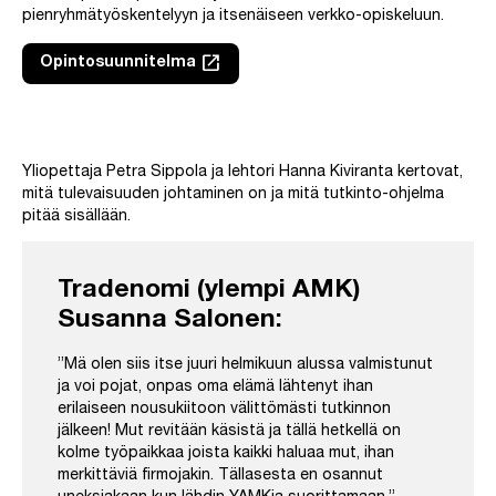
pienryhmätyöskentelyyn ja itsenäiseen verkko-opiskeluun.
launch
Opintosuunnitelma
Linkki avautuu uuteen välilehteen
Ohita upotus: Video Tulevaisuuden johtamisen tutkinto-ohjelmas
Yliopettaja Petra Sippola ja lehtori Hanna Kiviranta kertovat,
mitä tulevaisuuden johtaminen on ja mitä tutkinto-ohjelma
pitää sisällään.
Tradenomi (ylempi AMK)
Susanna Salonen:
”Mä olen siis itse juuri helmikuun alussa valmistunut
ja voi pojat, onpas oma elämä lähtenyt ihan
erilaiseen nousukiitoon välittömästi tutkinnon
jälkeen! Mut revitään käsistä ja tällä hetkellä on
kolme työpaikkaa joista kaikki haluaa mut, ihan
merkittäviä firmojakin. Tällasesta en osannut