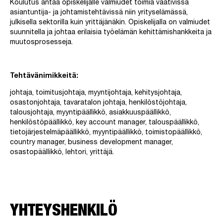
Koulutus antaa opiskelijalle valmiudet toimia vaativissa
asiantuntija- ja johtamistehtävissä niin yrityselämässä,
julkisella sektorilla kuin yrittäjänäkin. Opiskelijalla on valmiudet
suunnitella ja johtaa erilaisia työelämän kehittämishankkeita ja
muutosprosesseja.
Tehtävänimikkeitä:
johtaja, toimitusjohtaja, myyntijohtaja, kehitysjohtaja,
osastonjohtaja, tavaratalon johtaja, henkilöstöjohtaja,
talousjohtaja, myyntipäällikkö, asiakkuuspäällikkö,
henkilöstöpäällikkö, key account manager, talouspäällikkö,
tietojärjestelmäpäällikkö, myyntipäällikkö, toimistopäällikkö,
country manager, business development manager,
osastopäällikkö, lehtori, yrittäjä.
YHTEYSHENKILÖ