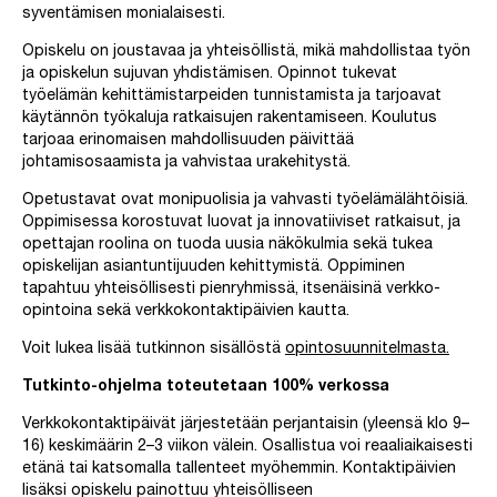
syventämisen monialaisesti.
Opiskelu on joustavaa ja yhteisöllistä, mikä mahdollistaa työn
ja opiskelun sujuvan yhdistämisen. Opinnot tukevat
työelämän kehittämistarpeiden tunnistamista ja tarjoavat
käytännön työkaluja ratkaisujen rakentamiseen. Koulutus
tarjoaa erinomaisen mahdollisuuden päivittää
johtamisosaamista ja vahvistaa urakehitystä.
Opetustavat ovat monipuolisia ja vahvasti työelämälähtöisiä.
Oppimisessa korostuvat luovat ja innovatiiviset ratkaisut, ja
opettajan roolina on tuoda uusia näkökulmia sekä tukea
opiskelijan asiantuntijuuden kehittymistä. Oppiminen
tapahtuu yhteisöllisesti pienryhmissä, itsenäisinä verkko-
opintoina sekä verkkokontaktipäivien kautta.
Voit lukea lisää tutkinnon sisällöstä
opintosuunnitelmasta.
Tutkinto-ohjelma toteutetaan 100% verkossa
Verkkokontaktipäivät järjestetään perjantaisin (yleensä klo 9–
16) keskimäärin 2–3 viikon välein. Osallistua voi reaaliaikaisesti
etänä tai katsomalla tallenteet myöhemmin. Kontaktipäivien
lisäksi opiskelu painottuu yhteisölliseen