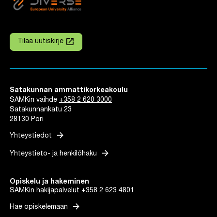
launch
Tilaa uutiskirje
Linkki avautuu uuteen välilehteen
Satakunnan ammattikorkeakoulu
SAMKin vaihde
+358 2 620 3000
Satakunnankatu 23
28130 Pori
arrow_forward
Yhteystiedot
arrow_forward
Yhteystieto- ja henkilöhaku
Opiskelu ja hakeminen
SAMKin hakijapalvelut
+358 2 623 4801
arrow_forward
Hae opiskelemaan