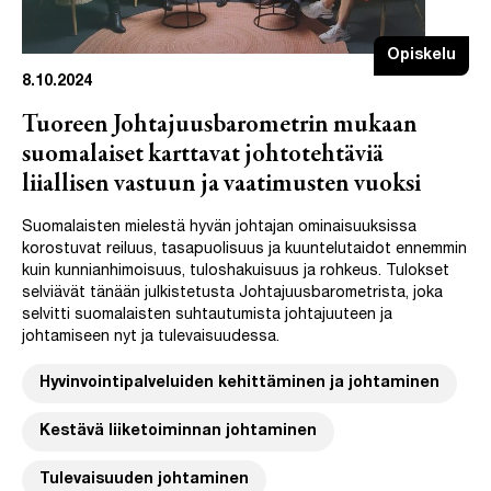
Opiskelu
8.10.2024
Tuoreen Johtajuusbarometrin mukaan
suomalaiset karttavat johtotehtäviä
liiallisen vastuun ja vaatimusten vuoksi
Suomalaisten mielestä hyvän johtajan ominaisuuksissa
korostuvat reiluus, tasapuolisuus ja kuuntelutaidot ennemmin
kuin kunnianhimoisuus, tuloshakuisuus ja rohkeus. Tulokset
selviävät tänään julkistetusta Johtajuusbarometrista, joka
selvitti suomalaisten suhtautumista johtajuuteen ja
johtamiseen nyt ja tulevaisuudessa.
Hyvinvointipalveluiden kehittäminen ja johtaminen
Kestävä liiketoiminnan johtaminen
Tulevaisuuden johtaminen