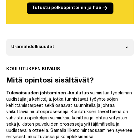
arrow_forward
Tutustu polkuopintoihin ja hae
expand_more
Uramahdollisuudet
Avaa
KOULUTUKSEN KUVAUS
Mitä opintosi sisältävät?
Tulevaisuuden johtaminen -koulutus
valmistaa työelämän
uudistajia ja kehittäjiä, jotka tunnistavat työyhteisöjen
kehittämistarpeet sekä osaavat suunnitella ja johtaa
vaikuttavia muutosprosesseja. Koulutuksen tavoitteena on
vahvistaa opiskelijan valmiuksia kehittää ja johtaa yritysten
sekä julkisten palveluiden prosesseja yrittäjämäisellä ja
uudistavalla otteella. Samalla liiketoimintaosaaminen syvenee
erityisesti muuttuvassa ja kompleksisessa