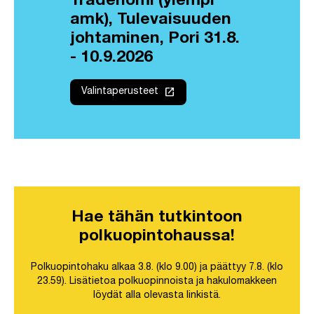
Tradenomi (ylempi
amk), Tulevaisuuden
johtaminen, Pori 31.8.
- 10.9.2026
launch
Valintaperusteet
Hae tähän tutkintoon
polkuopintohaussa!
Polkuopintohaku alkaa 3.8. (klo 9.00) ja päättyy 7.8. (klo
23.59). Lisätietoa polkuopinnoista ja hakulomakkeen
löydät alla olevasta linkistä.