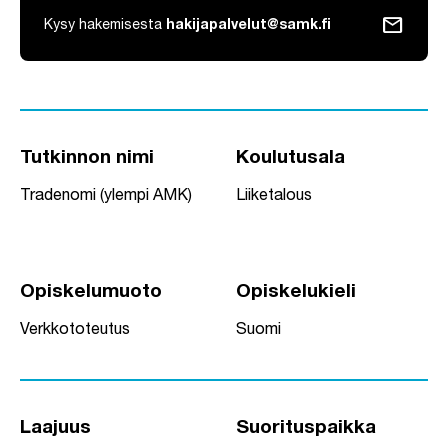
mail
Kysy hakemisesta
hakijapalvelut@samk.fi
Tutkinnon nimi
Koulutusala
Tradenomi (ylempi AMK)
Liiketalous
Opiskelumuoto
Opiskelukieli
Verkkototeutus
Suomi
Laajuus
Suorituspaikka