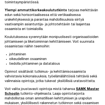
toimintaympäristössä.
Ylempi ammattikorkeakoulututkinto
tarjoaa merkittävän
edun sekä horisontaalisessa että vertikaalisessa
urakehityksessä ja parantaa mahdollisuuksia siirtyä
vaativampiin asiantuntija- ja johtotehtäviin tai laajentaa
osaamista eri toimialoilla.
Koulutuksessa syvennytään monipuolisesti organisaatioiden
johtamiseen ja liiketoiminnan kehittämiseen. Voit suunnata
osaamistasi näihin teemoihin:
johtaminen
oikeudellinen osaaminen
tiedolla johtaminen ja datatalous
Opinnot sisältävät tutkimus- ja kehittämisosaamista
vahvistavia kokonaisuuksia, työelämälähtöisiä tehtäviä sekä
valinnaisia opintoja, jotka tukevat yksilöllisiä uratavoitteita.
Voit valita joustavasti opintoja mistä tahansa
SAMK Master
Schoolin
tutkinto-ohjelmasta. Laaja opintotarjonta
mahdollistaa oman ammatillisen kehittymisen ja urapolun
mukaisen, yksilöllisesti rakennetun tutkinnon sekä osaamisen