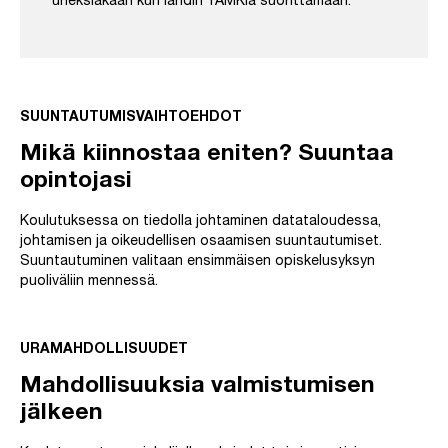
uneksiakaan kun lähdin YAMKia suorittamaan.”
SUUNTAUTUMISVAIHTOEHDOT
Mikä kiinnostaa eniten? Suuntaa
opintojasi
Koulutuksessa on tiedolla johtaminen datataloudessa,
johtamisen ja oikeudellisen osaamisen suuntautumiset.
Suuntautuminen valitaan ensimmäisen opiskelusyksyn
puoliväliin mennessä.
URAMAHDOLLISUUDET
Mahdollisuuksia valmistumisen
jälkeen