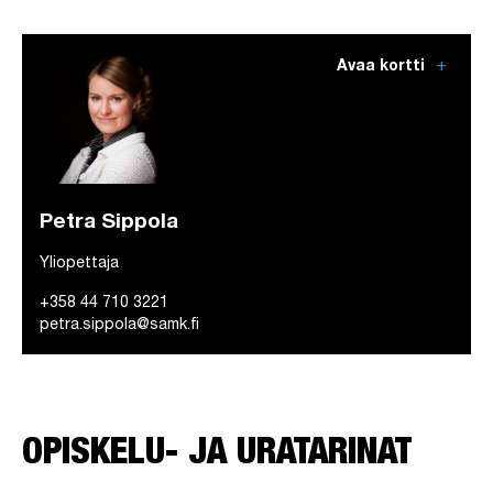
add
Avaa kortti
Petra Sippola
Yliopettaja
+358 44 710 3221
petra.sippola@samk.fi
OPISKELU- JA URATARINAT