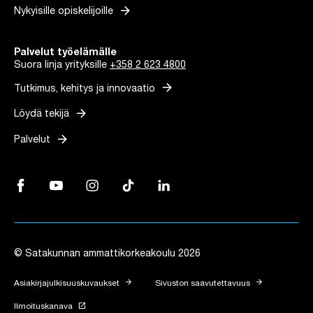
arrow_forward
Nykyisille opiskelijoille
Palvelut työelämälle
Suora linja yrityksille
+358 2 623 4800
arrow_forward
Tutkimus, kehitys ja innovaatio
arrow_forward
Löydä tekijä
arrow_forward
Palvelut
Facebook, Linkki avautuu uuteen välilehteen
YouTube, Linkki avautuu uuteen välilehteen
Instagram, Linkki avautuu uuteen välilehteen
TikTok, Linkki avautuu uuteen välilehteen
LinkedIn, Linkki avautuu uuteen vä
© Satakunnan ammattikorkeakoulu 2026
arrow_forward
arrow_forward
Asiakirjajulkisuuskuvaukset
Sivuston saavutettavuus
launch
Ilmoituskanava
Linkki avautuu uuteen välilehteen