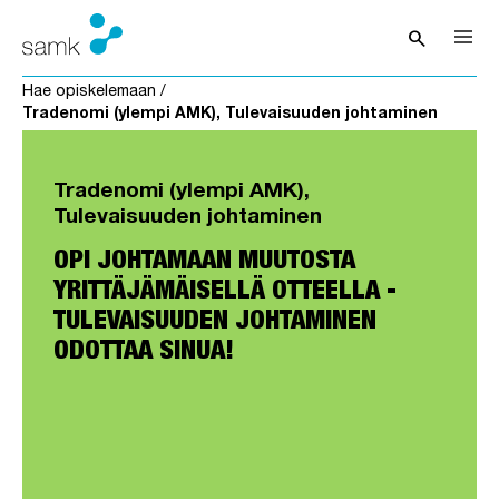
Siirry sisältöön
search
Avaa hak
Hae opiskelemaan
/
Tradenomi (ylempi AMK), Tulevaisuuden johtaminen
Tradenomi (ylempi AMK),
Tulevaisuuden johtaminen
OPI JOHTAMAAN MUUTOSTA
YRITTÄJÄMÄISELLÄ OTTEELLA -
TULEVAISUUDEN JOHTAMINEN
ODOTTAA SINUA!