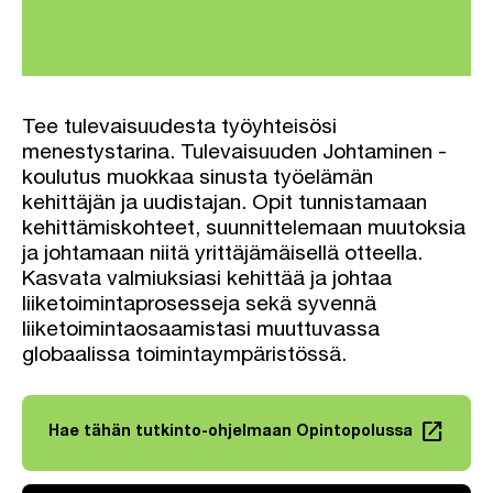
Tee tulevaisuudesta työyhteisösi
menestystarina. Tulevaisuuden Johtaminen -
koulutus muokkaa sinusta työelämän
kehittäjän ja uudistajan. Opit tunnistamaan
kehittämiskohteet, suunnittelemaan muutoksia
ja johtamaan niitä yrittäjämäisellä otteella.
Kasvata valmiuksiasi kehittää ja johtaa
liiketoimintaprosesseja sekä syvennä
liiketoimintaosaamistasi muuttuvassa
globaalissa toimintaympäristössä.
launch
Hae tähän tutkinto-ohjelmaan Opintopolussa
Linkki avautuu uuteen välilehteen