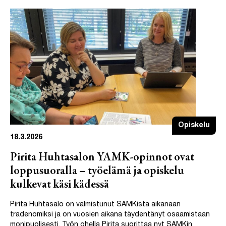
Opiskelu
18.3.2026
Pirita Huhtasalon YAMK-opinnot ovat
loppusuoralla – työelämä ja opiskelu
kulkevat käsi kädessä
Pirita Huhtasalo on valmistunut SAMKista aikanaan
tradenomiksi ja on vuosien aikana täydentänyt osaamistaan
monipuolisesti. Työn ohella Pirita suorittaa nyt SAMKin