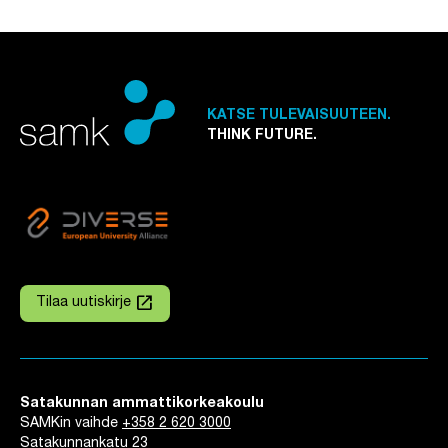
KATSE TULEVAISUUTEEN.
THINK FUTURE.
launch
Tilaa uutiskirje
Linkki avautuu uuteen välilehteen
Satakunnan ammattikorkeakoulu
SAMKin vaihde
+358 2 620 3000
Satakunnankatu 23