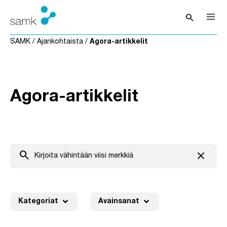
Siirry sisältöön
search
Avaa hak
SAMK
/
Ajankohtaista
/
Agora-artikkelit
Agora-artikkelit
search
close
Tyhjenn
expand_more
expand_more
Kategoriat
Avainsanat