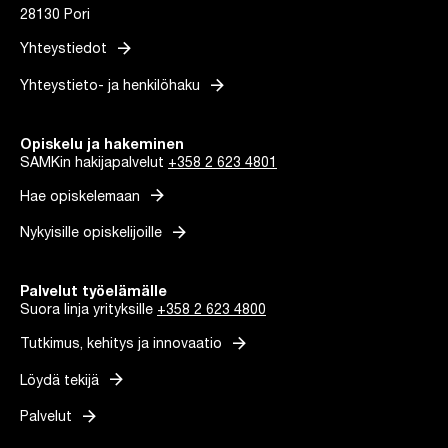
28130 Pori
arrow_forward
Yhteystiedot
arrow_forward
Yhteystieto- ja henkilöhaku
Opiskelu ja hakeminen
SAMKin hakijapalvelut
+358 2 623 4801
arrow_forward
Hae opiskelemaan
arrow_forward
Nykyisille opiskelijoille
Palvelut työelämälle
Suora linja yrityksille
+358 2 623 4800
arrow_forward
Tutkimus, kehitys ja innovaatio
arrow_forward
Löydä tekijä
arrow_forward
Palvelut