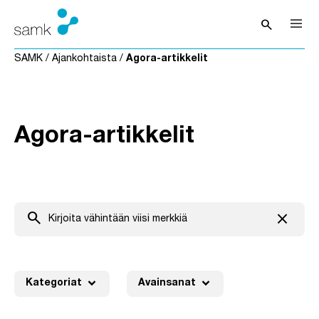
Siirry sisältöön
search
Avaa hak
SAMK
/
Ajankohtaista
/
Agora-artikkelit
Agora-artikkelit
search
close
Tyhjenn
expand_more
expand_more
Kategoriat
Avainsanat