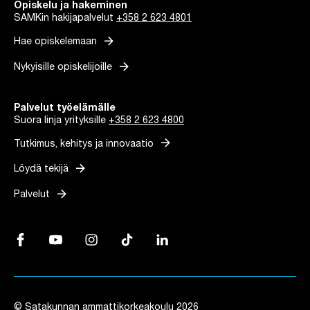
Opiskelu ja hakeminen
SAMKin hakijapalvelut
+358 2 623 4801
arrow_forward
Hae opiskelemaan
arrow_forward
Nykyisille opiskelijoille
Palvelut työelämälle
Suora linja yrityksille
+358 2 623 4800
arrow_forward
Tutkimus, kehitys ja innovaatio
arrow_forward
Löydä tekijä
arrow_forward
Palvelut
Facebook, Linkki avautuu uuteen välilehteen
YouTube, Linkki avautuu uuteen välilehteen
Instagram, Linkki avautuu uuteen välilehteen
TikTok, Linkki avautuu uuteen välilehteen
LinkedIn, Linkki avautuu uuteen vä
© Satakunnan ammattikorkeakoulu 2026