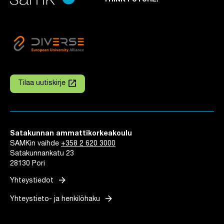
THINK FUTURE.
launch
Tilaa uutiskirje
Linkki avautuu uuteen välilehteen
Satakunnan ammattikorkeakoulu
SAMKin vaihde
+358 2 620 3000
Satakunnankatu 23
28130 Pori
arrow_forward
Yhteystiedot
arrow_forward
Yhteystieto- ja henkilöhaku