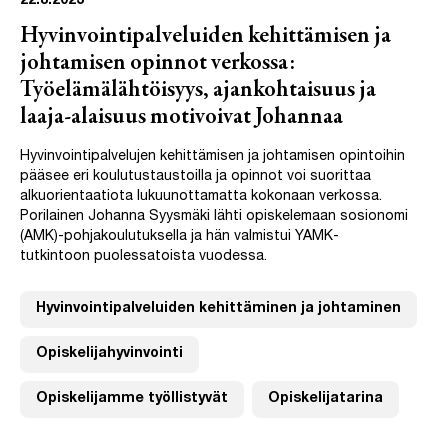
22.8.2023
Hyvinvointipalveluiden kehittämisen ja
johtamisen opinnot verkossa:
Työelämälähtöisyys, ajankohtaisuus ja
laaja-alaisuus motivoivat Johannaa
Hyvinvointipalvelujen kehittämisen ja johtamisen opintoihin
pääsee eri koulutustaustoilla ja opinnot voi suorittaa
alkuorientaatiota lukuunottamatta kokonaan verkossa.
Porilainen Johanna Syysmäki lähti opiskelemaan sosionomi
(AMK)-pohjakoulutuksella ja hän valmistui YAMK-
tutkintoon puolessatoista vuodessa.
Hyvinvointipalveluiden kehittäminen ja johtaminen
Opiskelijahyvinvointi
Opiskelijamme työllistyvät
Opiskelijatarina