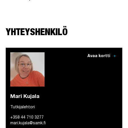
YHTEYSHENKILÖ
add
Avaa kortti
Mari Kujala
Tutkijalehtori
+358 44 710 3277
mari.kujala@samk.fi