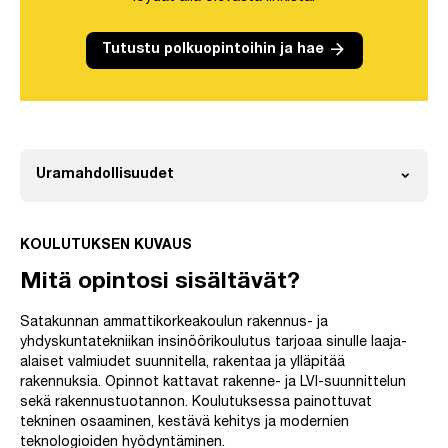
arrow_forward
Tutustu polkuopintoihin ja hae
expand_more
Uramahdollisuudet
Avaa
KOULUTUKSEN KUVAUS
Mitä opintosi sisältävät?
Satakunnan ammattikorkeakoulun rakennus- ja
yhdyskuntatekniikan insinöörikoulutus tarjoaa sinulle laaja-
alaiset valmiudet suunnitella, rakentaa ja ylläpitää
rakennuksia. Opinnot kattavat rakenne- ja LVI-suunnittelun
sekä rakennustuotannon. Koulutuksessa painottuvat
tekninen osaaminen, kestävä kehitys ja modernien
teknologioiden hyödyntäminen.