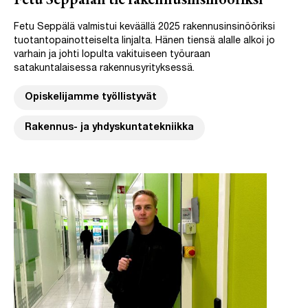
Fetu Seppälän tie rakennusinsinööriksi
Fetu Seppälä valmistui keväällä 2025 rakennusinsinööriksi
tuotantopainotteiselta linjalta. Hänen tiensä alalle alkoi jo
varhain ja johti lopulta vakituiseen työuraan
satakuntalaisessa rakennusyrityksessä.
Opiskelijamme työllistyvät
Rakennus- ja yhdyskuntatekniikka