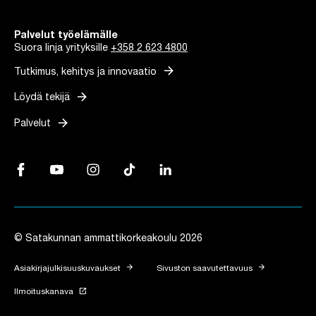
Palvelut työelämälle
Suora linja yrityksille
+358 2 623 4800
arrow_forward
Tutkimus, kehitys ja innovaatio
arrow_forward
Löydä tekijä
arrow_forward
Palvelut
Facebook, Linkki avautuu uuteen välilehteen
YouTube, Linkki avautuu uuteen välilehteen
Instagram, Linkki avautuu uuteen välilehteen
TikTok, Linkki avautuu uuteen välilehteen
LinkedIn, Linkki avautuu uuteen vä
© Satakunnan ammattikorkeakoulu 2026
arrow_forward
arrow_forward
Asiakirjajulkisuuskuvaukset
Sivuston saavutettavuus
launch
Ilmoituskanava
Linkki avautuu uuteen välilehteen