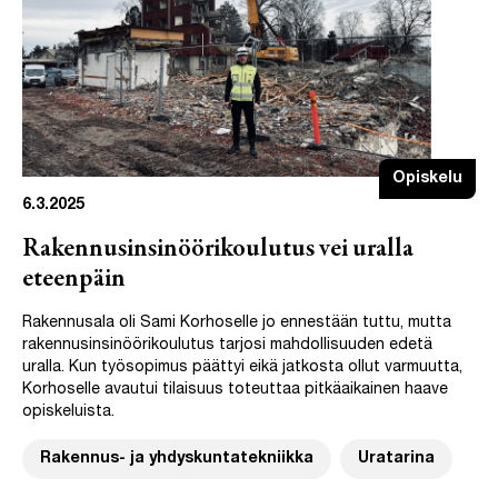
Opiskelu
6.3.2025
Rakennusinsinöörikoulutus vei uralla
eteenpäin
Rakennusala oli Sami Korhoselle jo ennestään tuttu, mutta
rakennusinsinöörikoulutus tarjosi mahdollisuuden edetä
uralla. Kun työsopimus päättyi eikä jatkosta ollut varmuutta,
Korhoselle avautui tilaisuus toteuttaa pitkäaikainen haave
opiskeluista.
Rakennus- ja yhdyskuntatekniikka
Uratarina