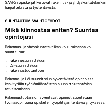
SAMKin opiskelijat kertovat rakennus- ja yhdyskuntatekniikan
harjoitteluista ja työtehtävistä.
SUUNTAUTUMISVAIHTOEHDOT
Mikä kiinnostaa eniten? Suuntaa
opintojasi
Rakennus- ja yhdyskuntatekniikan koulutuksessa voi
suuntautua:
rakennesuunnitteluun
LVI-suunnitteluun
rakennustuotantoon
Rakenne- ja LVI-suunnittelun syventävissä opinnoissa
keskitytään työelämälähtöisten suunnittelutehtävien
ratkaisemiseen.
Rakennustuotannon syventävät opinnot suoritetaan
työmaaopintoina opiskellen työjohtajan tehtäviä yrityksessä.