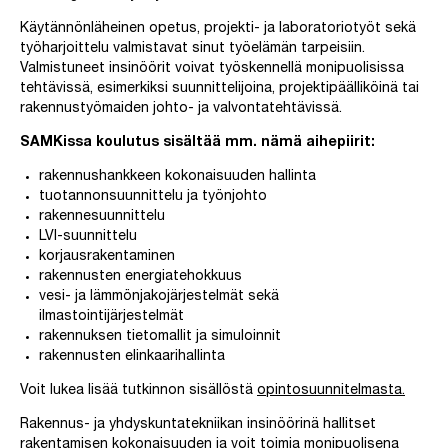
Käytännönläheinen opetus, projekti- ja laboratoriotyöt sekä
työharjoittelu valmistavat sinut työelämän tarpeisiin.
Valmistuneet insinöörit voivat työskennellä monipuolisissa
tehtävissä, esimerkiksi suunnittelijoina, projektipäälliköinä tai
rakennustyömaiden johto- ja valvontatehtävissä.
SAMKissa koulutus sisältää mm. nämä aihepiirit:
rakennushankkeen kokonaisuuden hallinta
tuotannonsuunnittelu ja työnjohto
rakennesuunnittelu
LVI-suunnittelu
korjausrakentaminen
rakennusten energiatehokkuus
vesi- ja lämmönjakojärjestelmät sekä
ilmastointijärjestelmät
rakennuksen tietomallit ja simuloinnit
rakennusten elinkaarihallinta
Voit lukea lisää tutkinnon sisällöstä
opintosuunnitelmasta.
Rakennus- ja yhdyskuntatekniikan insinöörinä hallitset
rakentamisen kokonaisuuden ja voit toimia monipuolisena