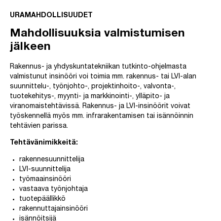
URAMAHDOLLISUUDET
Mahdollisuuksia valmistumisen
jälkeen
Rakennus- ja yhdyskuntatekniikan tutkinto-ohjelmasta
valmistunut insinööri voi toimia mm. rakennus- tai LVI-alan
suunnittelu-, työnjohto-, projektinhoito-, valvonta-,
tuotekehitys-, myynti- ja markkinointi-, ylläpito- ja
viranomaistehtävissä. Rakennus- ja LVI-insinöörit voivat
työskennellä myös mm. infrarakentamisen tai isännöinnin
tehtävien parissa.
Tehtävänimikkeitä:
rakennesuunnittelija
LVI-suunnittelija
työmaainsinööri
vastaava työnjohtaja
tuotepäällikkö
rakennuttajainsinööri
isännöitsijä