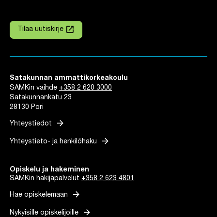
launch
Tilaa uutiskirje
Linkki avautuu uuteen välilehteen
Satakunnan ammattikorkeakoulu
SAMKin vaihde
+358 2 620 3000
Satakunnankatu 23
28130 Pori
arrow_forward
Yhteystiedot
arrow_forward
Yhteystieto- ja henkilöhaku
Opiskelu ja hakeminen
SAMKin hakijapalvelut
+358 2 623 4801
arrow_forward
Hae opiskelemaan
arrow_forward
Nykyisille opiskelijoille