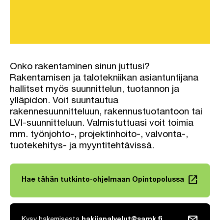
Onko rakentaminen sinun juttusi?
Rakentamisen ja talotekniikan asiantuntijana
hallitset myös suunnittelun, tuotannon ja
ylläpidon. Voit suuntautua
rakennesuunnitteluun, rakennustuotantoon tai
LVI-suunnitteluun. Valmistuttuasi voit toimia
mm. työnjohto-, projektinhoito-, valvonta-,
tuotekehitys- ja myyntitehtävissä.
launch
Hae tähän tutkinto-ohjelmaan Opintopolussa
Linkki avautuu uuteen välilehteen
mail