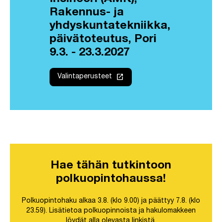
Rakennus- ja
yhdyskuntatekniikka,
päivätoteutus, Pori
9.3. - 23.3.2027
launch
Valintaperusteet
Hae tähän tutkintoon
polkuopintohaussa!
Polkuopintohaku alkaa 3.8. (klo 9.00) ja päättyy 7.8. (klo
23.59). Lisätietoa polkuopinnoista ja hakulomakkeen
löydät alla olevasta linkistä.