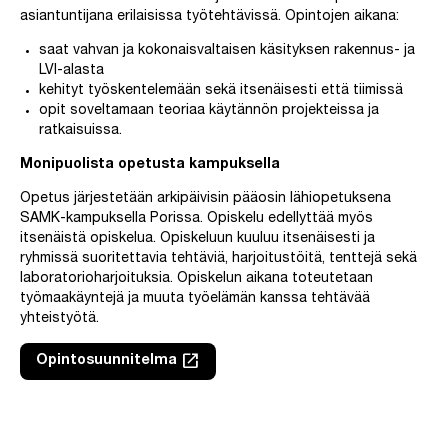
asiantuntijana erilaisissa työtehtävissä. Opintojen aikana:
saat vahvan ja kokonaisvaltaisen käsityksen rakennus- ja
LVI-alasta
kehityt työskentelemään sekä itsenäisesti että tiimissä
opit soveltamaan teoriaa käytännön projekteissa ja
ratkaisuissa.
Monipuolista opetusta kampuksella
Opetus järjestetään arkipäivisin pääosin lähiopetuksena
SAMK-kampuksella Porissa. Opiskelu edellyttää myös
itsenäistä opiskelua. Opiskeluun kuuluu itsenäisesti ja
ryhmissä suoritettavia tehtäviä, harjoitustöitä, tenttejä sekä
laboratorioharjoituksia. Opiskelun aikana toteutetaan
työmaakäyntejä ja muuta työelämän kanssa tehtävää
yhteistyötä.
launch
Opintosuunnitelma
Linkki avautuu uuteen välilehteen
Ohita upotus: Video rakennustekniikan opiskelusta ja harjoittelus