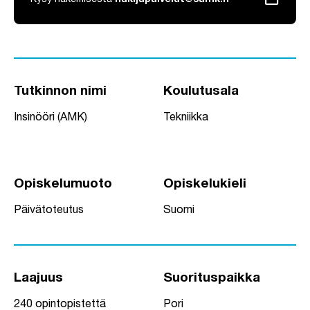
Kysy hakemisesta
hakijapalvelut@samk.fi
Tutkinnon nimi
Koulutusala
Insinööri (AMK)
Tekniikka
Opiskelumuoto
Opiskelukieli
Päivätoteutus
Suomi
Laajuus
Suorituspaikka
240 opintopistettä
Pori