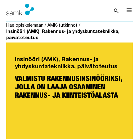
Siirry sisältöön
search
Avaa hak
Hae opiskelemaan
/
AMK-tutkinnot
/
Insinööri (AMK), Rakennus- ja yhdyskuntatekniikka,
päivätoteutus
Insinööri (AMK), Rakennus- ja
yhdyskuntatekniikka, päivätoteutus
VALMISTU RAKENNUSINSINÖÖRIKSI,
JOLLA ON LAAJA OSAAMINEN
RAKENNUS- JA KIINTEISTÖALASTA