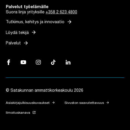
Palvelut työelämälle
Suora linja yrityksille
+358 2 623 4800
arrow_forward
Tutkimus, kehitys ja innovaatio
arrow_forward
Löydä tekijä
arrow_forward
Palvelut
Facebook, Linkki avautuu uuteen välilehteen
YouTube, Linkki avautuu uuteen välilehteen
Instagram, Linkki avautuu uuteen välilehteen
TikTok, Linkki avautuu uuteen välilehteen
LinkedIn, Linkki avautuu uuteen vä
© Satakunnan ammattikorkeakoulu 2026
arrow_forward
arrow_forward
Asiakirjajulkisuuskuvaukset
Sivuston saavutettavuus
launch
Ilmoituskanava
Linkki avautuu uuteen välilehteen