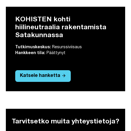
KOHISTEN kohti
hiilineutraalia rakentamista
Satakunnassa
Tutkimuskeskus:
Resurssiviisaus
Hankkeen tila:
Päättynyt
arrow_forward
Katsele hanketta
Tarvitsetko muita yhteystietoja?