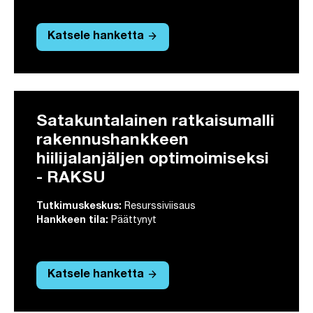
arrow_forward
Katsele hanketta
Satakuntalainen ratkaisumalli
rakennushankkeen
hiilijalanjäljen optimoimiseksi
- RAKSU
Tutkimuskeskus:
Resurssiviisaus
Hankkeen tila:
Päättynyt
arrow_forward
Katsele hanketta