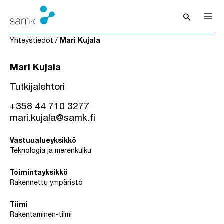
Siirry sisältöön
search
Avaa hak
Yhteystiedot
/
Mari Kujala
Mari Kujala
Tutkijalehtori
+358 44 710 3277
mari.kujala@samk.fi
Vastuualueyksikkö
Teknologia ja merenkulku
Toimintayksikkö
Rakennettu ympäristö
Tiimi
Rakentaminen-tiimi