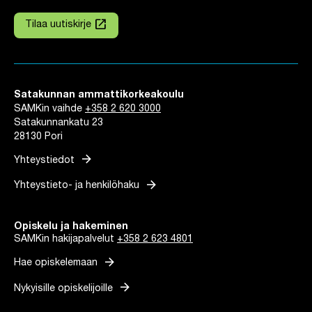
launch
Tilaa uutiskirje
Linkki avautuu uuteen välilehteen
Satakunnan ammattikorkeakoulu
SAMKin vaihde
+358 2 620 3000
Satakunnankatu 23
28130 Pori
arrow_forward
Yhteystiedot
arrow_forward
Yhteystieto- ja henkilöhaku
Opiskelu ja hakeminen
SAMKin hakijapalvelut
+358 2 623 4801
arrow_forward
Hae opiskelemaan
arrow_forward
Nykyisille opiskelijoille