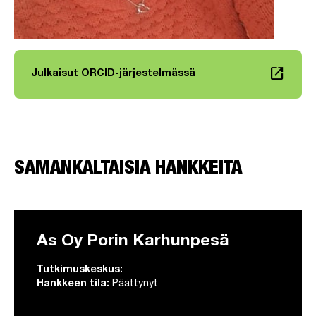
launch
Julkaisut ORCID-järjestelmässä
Linkki avautuu uuteen välilehteen
SAMANKALTAISIA HANKKEITA
As Oy Porin Karhunpesä
Tutkimuskeskus:
Hankkeen tila:
Päättynyt