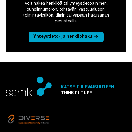
Voit hakea henkilöä tai yhteystietoa nimen,
puhelinnumeron, tehtävän, vastuualueen,
toimintayksikön, tiimin tai vapaan hakusanan
perusteella.
arrow_forward
Yhteystieto- ja henkilöhaku
KATSE TULEVAISUUTEEN.
THINK FUTURE.