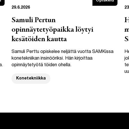
u
Opiskelu
29.6.2026
23
Samuli Pertun
H
opinnäytetyöpaikka löytyi
m
kesätöiden kautta
S
Samuli Perttu opiskelee neljättä vuotta SAMKissa
He
konetekniikan insinööriksi. Hän kirjoittaa
jo
a.
opinnäytetyötä töiden ohella.
te
uu
Konetekniikka