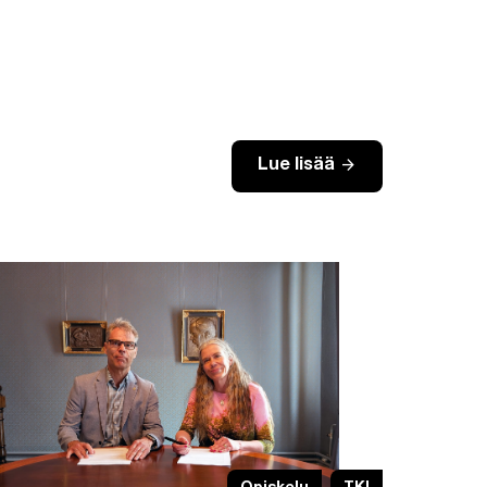
arrow_forward
Lue lisää