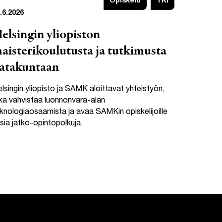
Opiskelu
TKI
.6.2026
elsingin yliopiston
aisterikoulutusta ja tutkimusta
atakuntaan
lsingin yliopisto ja SAMK aloittavat yhteistyön,
ka vahvistaa luonnonvara-alan
knologiaosaamista ja avaa SAMKin opiskelijoille
sia jatko-opintopolkuja.