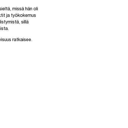
sieltä, missä hän oli
ktit ja työkokemus
stymistä, sillä
ista.
isuus ratkaisee.