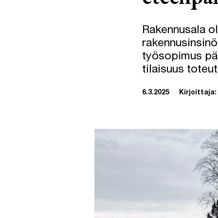
Rakennusala ol
rakennusinsinö
työsopimus päät
tilaisuus toteu
6.3.2025
Kirjoittaja: