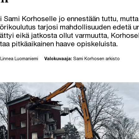
i Sami Korhoselle jo ennestään tuttu, mutta
örikoulutus tarjosi mahdollisuuden edetä ur
tyi eikä jatkosta ollut varmuutta, Korhosel
ttaa pitkäaikainen haave opiskeluista.
Linnea Luomaniemi
Valokuvaaja:
Sami Korhosen arkisto