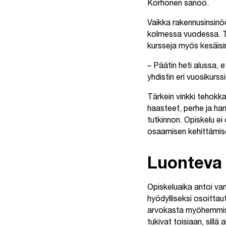
Korhonen sanoo.
Vaikka rakennusinsinöö
kolmessa vuodessa. Tä
kursseja myös kesäisin
– Päätin heti alussa, 
yhdistin eri vuosikurs
Tärkein vinkki tehokka
haasteet, perhe ja ha
tutkinnon. Opiskelu ei
osaamisen kehittämis
Luonteva 
Opiskeluaika antoi va
hyödylliseksi osoittaut
arvokasta myöhemmissä
tukivat toisiaan, sillä