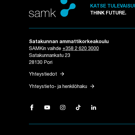
KATSE TULEVAISU
THINK FUTURE.
Satakunnan ammattikorkeakoulu
SAMKin vaihde
+358 2 620 3000
Satakunnankatu 23
28130 Pori
arrow_forward
Yhteystiedot
arrow_forward
Yhteystieto- ja henkilöhaku
Facebook, Linkki avautuu uuteen välilehteen
YouTube, Linkki avautuu uuteen välilehtee
Instagram, Linkki avautuu uuteen vä
TikTok, Linkki avautuu uutee
LinkedIn, Linkki avau