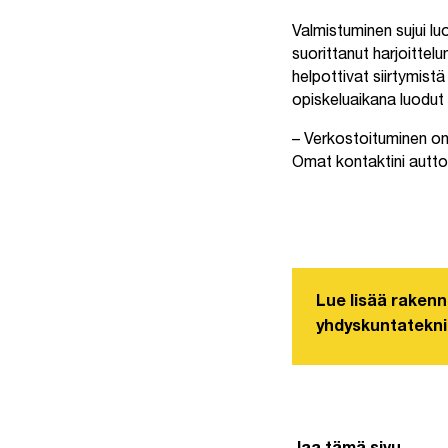
Valmistuminen sujui luo
suorittanut harjoittel
helpottivat siirtymist
opiskeluaikana luodut
– Verkostoituminen on
Omat kontaktini autto
Lue lisää rakenn
yhdyskuntatekni