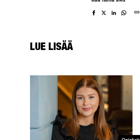
Jaa tämä sivu
link
LUE LISÄÄ