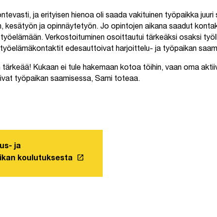
ntevasti, ja erityisen hienoa oli saada vakituinen työpaikka juuri 
un, kesätyön ja opinnäytetyön. Jo opintojen aikana saadut konta
ä työelämään. Verkostoituminen osoittautui tärkeäksi osaksi työlli
 työelämäkontaktit edesauttoivat harjoittelu- ja työpaikan saam
 tärkeää! Kukaan ei tule hakemaan kotoa töihin, vaan oma aktiiv
ivat työpaikan saamisessa, Sami toteaa.
us- ja
launch
ikan koulutuksesta
Linkki avautuu uuteen välilehteen