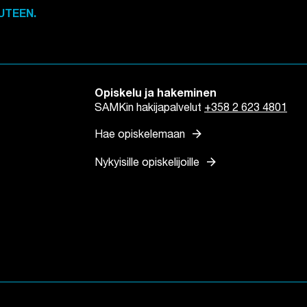
UTEEN.
Opiskelu ja hakeminen
SAMKin hakijapalvelut
+358 2 623 4801
arrow_forward
Hae opiskelemaan
arrow_forward
Nykyisille opiskelijoille
n
lilehteen
n välilehteen
tuu uuteen välilehteen