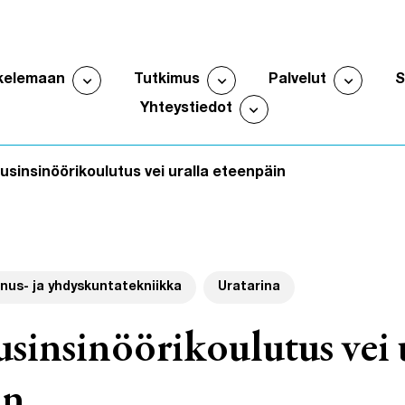
expand_more
expand_more
expand_more
kelemaan
Tutkimus
Palvelut
Avaa alavalikko
Avaa alavalikko
Avaa al
expand_more
Yhteystiedot
Avaa alavalikko
sinsinöörikoulutus vei uralla eteenpäin
nus- ja yhdyskuntatekniikka
Uratarina
sinsinöörikoulutus vei 
in