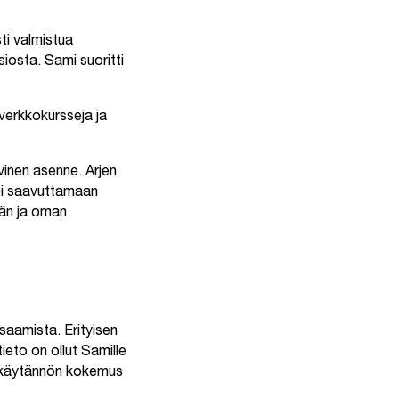
ti valmistua
iosta. Sami suoritti
 verkkokursseja ja
vinen asenne. Arjen
oi saavuttamaan
ään ja oman
saamista. Erityisen
ieto on ollut Samille
a käytännön kokemus