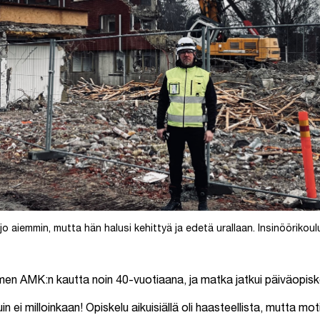
o aiemmin, mutta hän halusi kehittyä ja edetä urallaan. Insinöörikoul
men AMK:n kautta noin 40-vuotiaana, ja matka jatkui päiväopiske
ei milloinkaan! Opiskelu aikuisiällä oli haasteellista, mutta moti