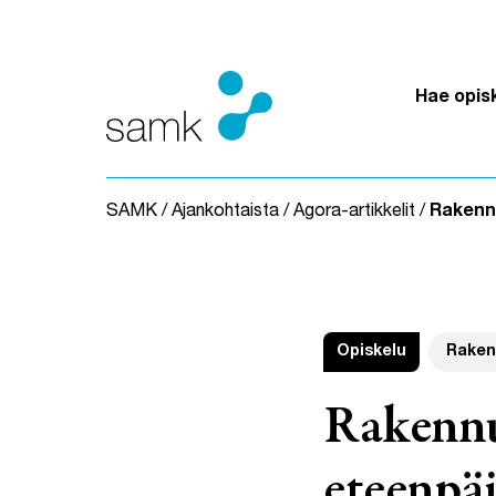
Siirry sisältöön
Hae opis
SAMK
/
Ajankohtaista
/
Agora-artikkelit
/
Rakennu
Opiskelu
Raken
Rakennu
eteenpä