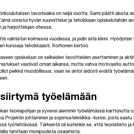
rikoulutuksen tavoiteaika on neljä vuotta, Sami päätti alusta as
mä onnistui hyvän suunnittelun ja tehokkaan opiskelutahdin ans
 ja harjoittelujen ohessa.
että valmistun kolmessa vuodessa, ja pidin siitä kiinni. Hyödynsin
sien kursseja tehokkaasti, Korhonen kertoo.
aseen opiskeluun on selkeiden tavoitteiden asettaminen ja aktii
rrastukset vaativat oman aikansa, mutta vahva motivaatio autt
 ollut pelkkä muodollisuus, vaan se antoi aidosti eväitä työeläm
een.
siirtymä työelämään
nkan teoriapohjan ja syvensi aiemmin työelämässä karttunutta o
ui Projektin johtaminen ja sopimustekniikka -kurssi, josta saatu t
 työtehtävissä. Tärkeintä oli kuitenkin se, että teoriatieto j
 alalla tarvitaan monipuolista osaamista.