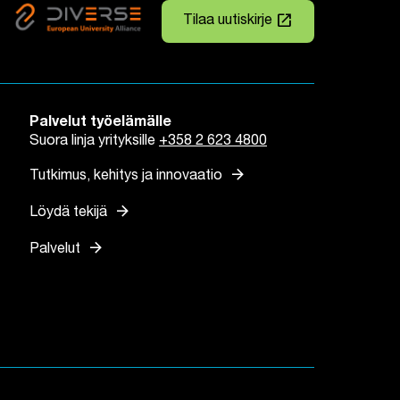
launch
Tilaa uutiskirje
Linkki avautuu uuteen väli
Palvelut työelämälle
Suora linja yrityksille
+358 2 623 4800
arrow_forward
Tutkimus, kehitys ja innovaatio
arrow_forward
Löydä tekijä
arrow_forward
Palvelut