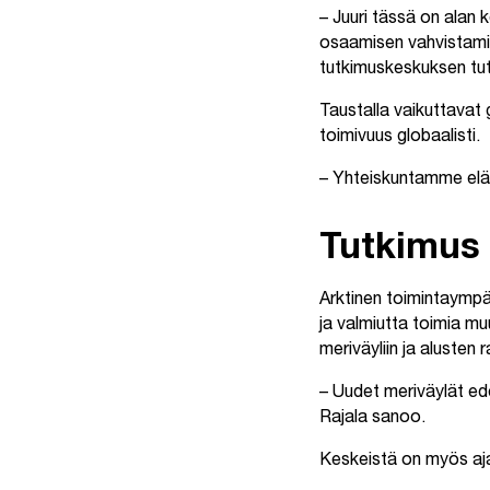
– Juuri tässä on alan 
osaamisen vahvistamine
tutkimuskeskuksen tu
Taustalla vaikuttavat 
toimivuus globaalisti.
– Yhteiskuntamme elävä
Tutkimus 
Arktinen toimintaympär
ja valmiutta toimia m
meriväyliin ja alusten r
– Uudet meriväylät ede
Rajala sanoo.
Keskeistä on myös aja