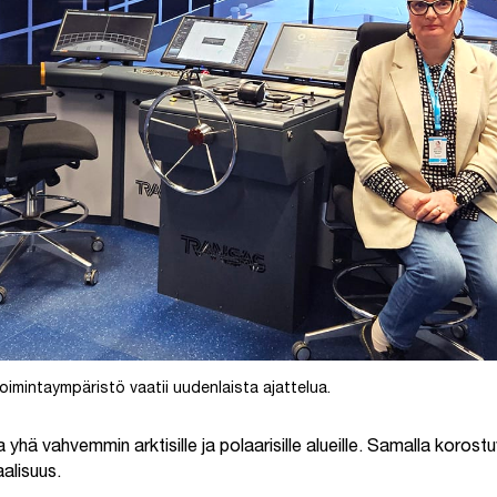
toimintaympäristö vaatii uudenlaista ajattelua.
 yhä vahvemmin arktisille ja polaarisille alueille. Samalla korost
aalisuus.