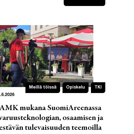
Meillä töissä
Opiskelu
TKI
.6.2026
AMK mukana SuomiAreenassa
varuusteknologian, osaamisen ja
estävän tulevaisuuden teemoilla