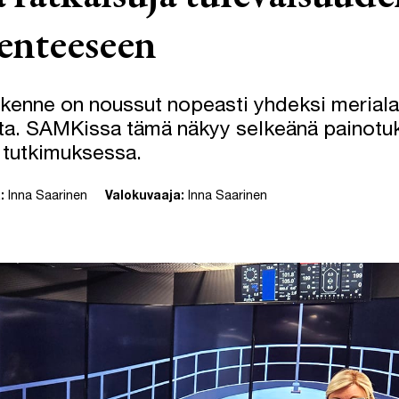
kenteeseen
iikenne on noussut nopeasti yhdeksi meriala
sta. SAMKissa tämä näkyy selkeänä painotu
n tutkimuksessa.
:
Inna Saarinen
Valokuvaaja:
Inna Saarinen