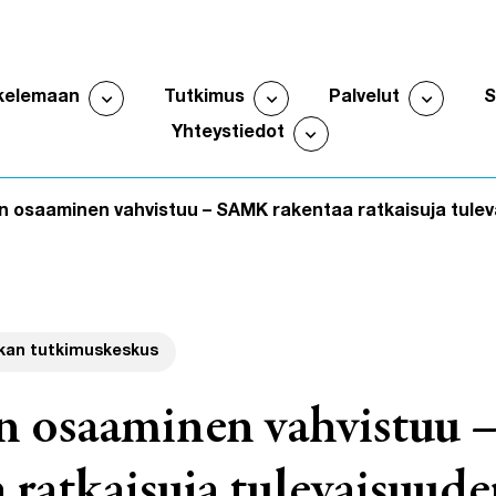
expand_more
expand_more
expand_more
kelemaan
Tutkimus
Palvelut
Avaa alavalikko
Avaa alavalikko
Avaa al
expand_more
Yhteystiedot
Avaa alavalikko
n osaaminen vahvistuu – SAMK rakentaa ratkaisuja tule
ikan tutkimuskeskus
n osaaminen vahvistuu
 ratkaisuja tulevaisuud