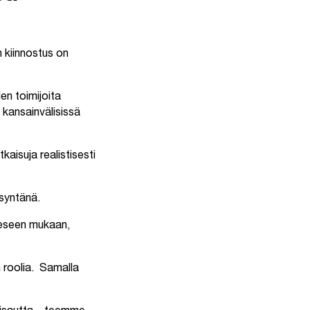
 kiinnostus on
en toimijoita
 kansainvälisissä
kaisuja realistisesti
syntänä.
keeseen mukaan,
 roolia. Samalla