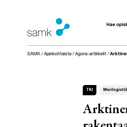
Siirry sisältöön
Hae opis
SAMK
/
Ajankohtaista
/
Agora-artikkelit
/
Arktine
TKI
Merilogisti
Arktine
rakentaa