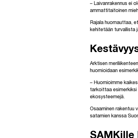
– Laivanrakennus ei o
ammattitaitoinen miehi
Rajala huomauttaa, ett
kehitetään turvallista 
Kestävyy
Arktisen meriliikente
huomioidaan esimerkik
– Huomioimme kaikessa
tarkoittaa esimerkiksi
ekosysteemejä.
Osaaminen rakentuu ve
satamien kanssa Suom
SAMKille 