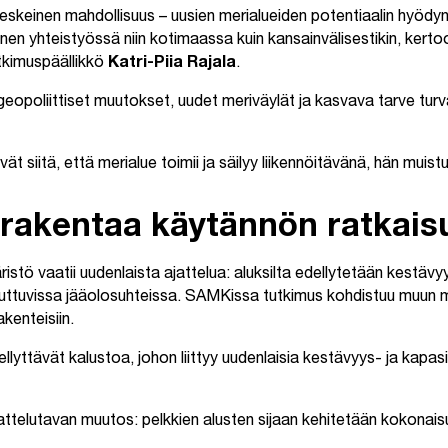
keskeinen mahdollisuus – uusien merialueiden potentiaalin hyödy
n yhteistyössä niin kotimaassa kuin kansainvälisestikin, kertoo
tkimuspäällikkö
Katri-Piia Rajala
.
geopoliittiset muutokset, uudet meriväylät ja kasvava tarve turv
t siitä, että merialue toimii ja säilyy liikennöitävänä, hän muist
rakentaa käytännön ratkais
istö vaatii uudenlaista ajattelua: aluksilta edellytetään kestävy
uuttuvissa jääolosuhteissa. SAMKissa tutkimus kohdistuu muun 
akenteisiin.
llyttävät kalustoa, johon liittyy uudenlaisia kestävyys- ja kapas
ttelutavan muutos: pelkkien alusten sijaan kehitetään kokonais