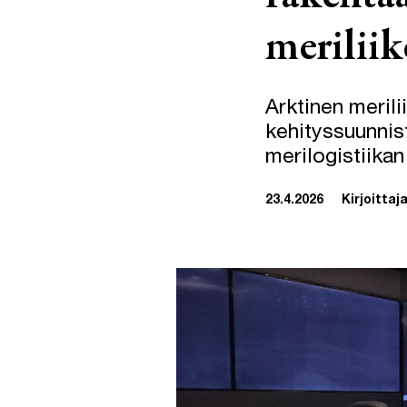
merilii
Arktinen meril
kehityssuunni
merilogistiika
23.4.2026
Kirjoittaja