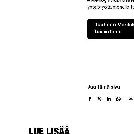
– Merilogistiikan osaa
yhteistyötä monella 
Tustustu Merilo
toimintaan
Ohita upotus
Jaa tämä sivu
link
LUE LISÄÄ