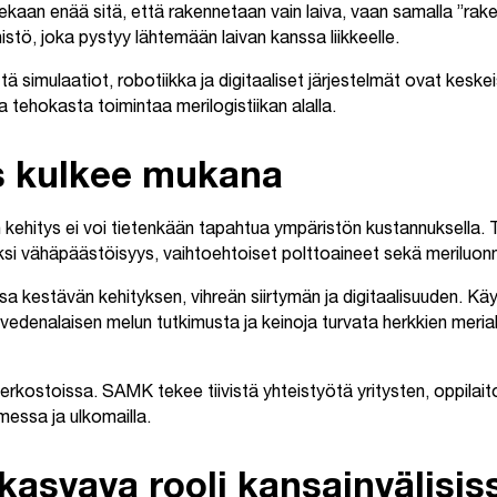
lekaan enää sitä, että rakennetaan vain laiva, vaan samalla ”ra
stö, joka pystyy lähtemään laivan kanssa liikkeelle.
ä simulaatiot, robotiikka ja digitaaliset järjestelmät ovat keske
ja tehokasta toimintaa merilogistiikan alalla.
s kulkee mukana
en kehitys ei voi tietenkään tapahtua ympäristön kustannuksella.
si vähäpäästöisyys, vaihtoehtoiset polttoaineet sekä meriluonn
 kestävän kehityksen, vihreän siirtymän ja digitaalisuuden. K
 vedenalaisen melun tutkimusta ja keinoja turvata herkkien meria
rkostoissa. SAMK tekee tiivistä yhteistyötä yritysten, oppilaito
essa ja ulkomailla.
kasvava rooli kansainvälisis