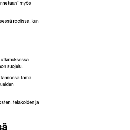
kennetaan” myös
isessä roolissa, kun
 Tutkimuksessa
on suojelu.
äytännössä tämä
lueiden
sten, telakoiden ja
sä