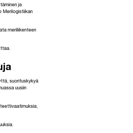
ntäminen ja
 Merilogistiikan
ata meriliikenteen
uttaa.
uja
yttä, suorituskykyä
muassa uusiin
iteettivaatimuksia,
uuksia.