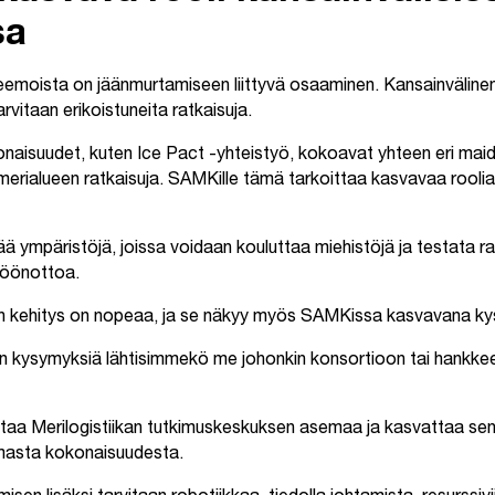
sa
teemoista on jäänmurtamiseen liittyvä osaaminen. Kansainvälinen
rvitaan erikoistuneita ratkaisuja.
naisuudet, kuten Ice Pact -yhteistyö, kokoavat yhteen eri maid
merialueen ratkaisuja. SAMKille tämä tarkoittaa kasvavaa roolia
ä ympäristöjä, joissa voidaan kouluttaa miehistöjä ja testata rat
töönottoa.
kan kehitys on nopeaa, ja se näkyy myös SAMKissa kasvavana ky
ttain kysymyksiä lähtisimmekö me johonkin konsortioon tai hank
taa Merilogistiikan tutkimuskeskuksen asemaa ja kasvattaa sen
masta kokonaisuudesta.