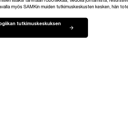
misen lisäksi tarvitaan robotiikkaa, tiedolla johtamista, resurssi
tavalla myös SAMKin muiden tutkimuskeskusten kesken, hän tot
logiikan tutkimuskeskuksen