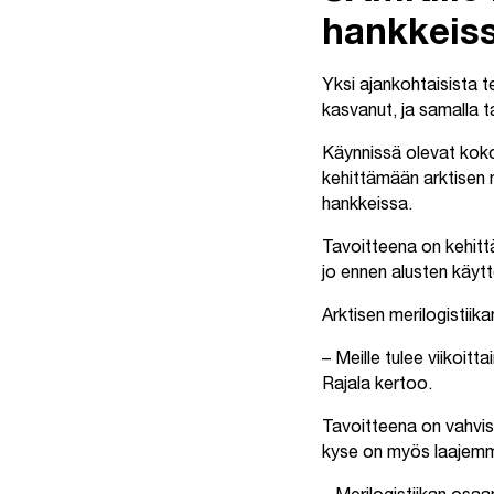
hankkeis
Yksi ajankohtaisista 
kasvanut, ja samalla ta
Käynnissä olevat koko
kehittämään arktisen 
hankkeissa.
Tavoitteena on kehittä
jo ennen alusten käyt
Arktisen merilogistii
– Meille tulee viikoi
Rajala kertoo.
Tavoitteena on vahvis
kyse on myös laajem