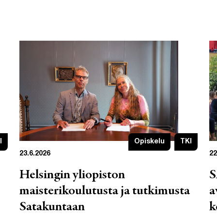
I
Opiskelu
TKI
23.6.2026
22
Helsingin yliopiston
S
maisterikoulutusta ja tutkimusta
a
Satakuntaan
k