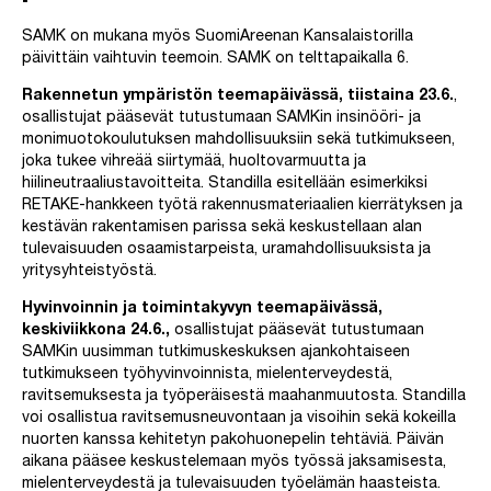
SAMK on mukana myös SuomiAreenan Kansalaistorilla
päivittäin vaihtuvin teemoin. SAMK on telttapaikalla 6.
Rakennetun ympäristön teemapäivässä, tiistaina 23.6.
,
osallistujat pääsevät tutustumaan SAMKin insinööri- ja
monimuotokoulutuksen mahdollisuuksiin sekä tutkimukseen,
joka tukee vihreää siirtymää, huoltovarmuutta ja
hiilineutraaliustavoitteita. Standilla esitellään esimerkiksi
RETAKE-hankkeen työtä rakennusmateriaalien kierrätyksen ja
kestävän rakentamisen parissa sekä keskustellaan alan
tulevaisuuden osaamistarpeista, uramahdollisuuksista ja
yritysyhteistyöstä.
Hyvinvoinnin ja toimintakyvyn teemapäivässä,
keskiviikkona 24.6.,
osallistujat pääsevät tutustumaan
SAMKin uusimman tutkimuskeskuksen ajankohtaiseen
tutkimukseen työhyvinvoinnista, mielenterveydestä,
ravitsemuksesta ja työperäisestä maahanmuutosta. Standilla
voi osallistua ravitsemusneuvontaan ja visoihin sekä kokeilla
nuorten kanssa kehitetyn pakohuonepelin tehtäviä. Päivän
aikana pääsee keskustelemaan myös työssä jaksamisesta,
mielenterveydestä ja tulevaisuuden työelämän haasteista.