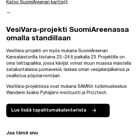
launch
Katso SuomiAreenan kartta
.
—
VesiVara-projekti SuomiAreenassa
omalla standillaan
VesiVara-projekti on myös mukana SuomiAreenan
Kansalaistorilla tiistaina 23.–24.6 paikalla 23. Projektilla on
oma telttapaikka, jossa kävijät voivat muun muassa maistella
satakuntalaisia juomavesiä, laskea oman vesijalanjälkensä ja
osallistua pöpöarvontaan.
VesiVara-projektissa ovat mukana SAMKin tutkimuskeskus
Wanderin lisäksi Pyhäjärvi-instituutti ja Prizztech.
Lue lisää tapahtumakalenterista
Jaa tämä sivu