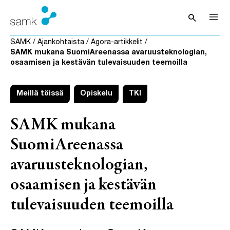
Siirry sisältöön
search
Avaa hak
SAMK
/
Ajankohtaista
/
Agora-artikkelit
/
SAMK mukana SuomiAreenassa avaruusteknologian,
osaamisen ja kestävän tulevaisuuden teemoilla
Meillä töissä
Opiskelu
TKI
SAMK mukana
SuomiAreenassa
avaruusteknologian,
osaamisen ja kestävän
tulevaisuuden teemoilla