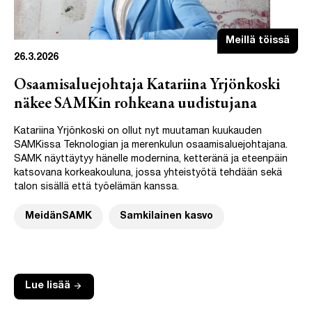
Meillä töissä
26.3.2026
Osaamisaluejohtaja Katariina Yrjönkoski
näkee SAMKin rohkeana uudistujana
Katariina Yrjönkoski on ollut nyt muutaman kuukauden
SAMKissa Teknologian ja merenkulun osaamisaluejohtajana.
SAMK näyttäytyy hänelle modernina, ketteränä ja eteenpäin
katsovana korkeakouluna, jossa yhteistyötä tehdään sekä
talon sisällä että työelämän kanssa.
MeidänSAMK
Samkilainen kasvo
arrow_forward
Lue lisää