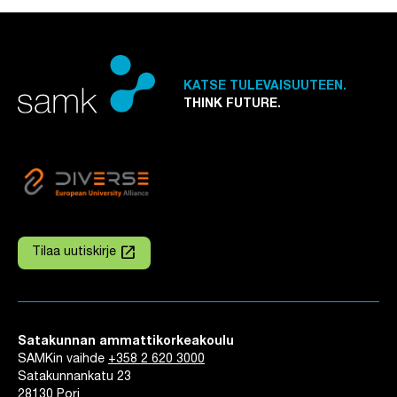
KATSE TULEVAISUUTEEN.
THINK FUTURE.
launch
Tilaa uutiskirje
Linkki avautuu uuteen välilehteen
Satakunnan ammattikorkeakoulu
SAMKin vaihde
+358 2 620 3000
Satakunnankatu 23
28130 Pori