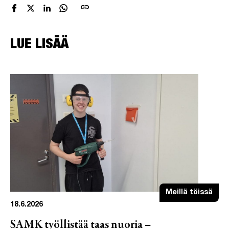
link
LUE LISÄÄ
Meillä töissä
18.6.2026
SAMK työllistää taas nuoria –