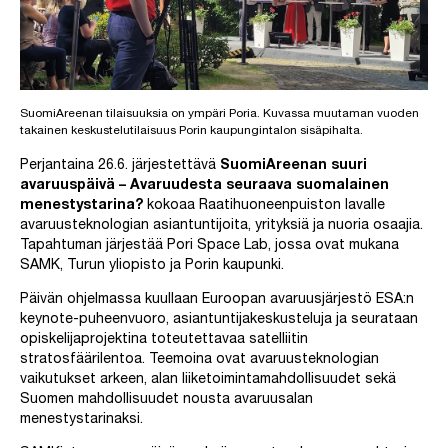
SuomiAreenan tilaisuuksia on ympäri Poria. Kuvassa muutaman vuoden
takainen keskustelutilaisuus Porin kaupungintalon sisäpihalta.
Perjantaina 26.6. järjestettävä
SuomiAreenan suuri
avaruuspäivä – Avaruudesta seuraava suomalainen
menestystarina?
kokoaa Raatihuoneenpuiston lavalle
avaruusteknologian asiantuntijoita, yrityksiä ja nuoria osaajia.
Tapahtuman järjestää Pori Space Lab, jossa ovat mukana
SAMK, Turun yliopisto ja Porin kaupunki.
Päivän ohjelmassa kuullaan Euroopan avaruusjärjestö ESA:n
keynote-puheenvuoro, asiantuntijakeskusteluja ja seurataan
opiskelijaprojektina toteutettavaa satelliitin
stratosfäärilentoa. Teemoina ovat avaruusteknologian
vaikutukset arkeen, alan liiketoimintamahdollisuudet sekä
Suomen mahdollisuudet nousta avaruusalan
menestystarinaksi.