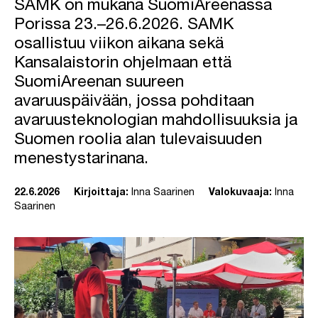
SAMK on mukana SuomiAreenassa
Porissa 23.–26.6.2026. SAMK
osallistuu viikon aikana sekä
Kansalaistorin ohjelmaan että
SuomiAreenan suureen
avaruuspäivään, jossa pohditaan
avaruusteknologian mahdollisuuksia ja
Suomen roolia alan tulevaisuuden
menestystarinana.
22.6.2026
Kirjoittaja:
Inna Saarinen
Valokuvaaja:
Inna
Saarinen