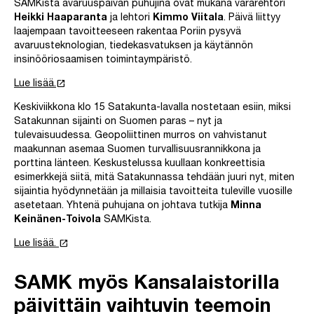
SAMKista avaruuspäivän puhujina ovat mukana vararehtori
Heikki Haaparanta
ja lehtori
Kimmo Viitala
. Päivä liittyy
laajempaan tavoitteeseen rakentaa Poriin pysyvä
avaruusteknologian, tiedekasvatuksen ja käytännön
insinööriosaamisen toimintaympäristö.
launch
Lue lisää.
Keskiviikkona klo 15 Satakunta-lavalla nostetaan esiin, miksi
Satakunnan sijainti on Suomen paras – nyt ja
tulevaisuudessa. Geopoliittinen murros on vahvistanut
maakunnan asemaa Suomen turvallisuusrannikkona ja
porttina länteen. Keskustelussa kuullaan konkreettisia
esimerkkejä siitä, mitä Satakunnassa tehdään juuri nyt, miten
sijaintia hyödynnetään ja millaisia tavoitteita tuleville vuosille
asetetaan. Yhtenä puhujana on johtava tutkija
Minna
Keinänen-Toivola
SAMKista.
launch
Lue lisää.
SAMK myös Kansalaistorilla
päivittäin vaihtuvin teemoin