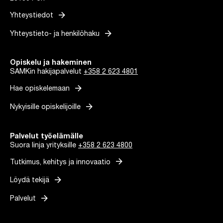
arrow_forward
Yhteystiedot
arrow_forward
Yhteystieto- ja henkilöhaku
Opiskelu ja hakeminen
SAMKin hakijapalvelut
+358 2 623 4801
arrow_forward
Hae opiskelemaan
arrow_forward
Nykyisille opiskelijoille
Palvelut työelämälle
Suora linja yrityksille
+358 2 623 4800
arrow_forward
Tutkimus, kehitys ja innovaatio
arrow_forward
Löydä tekijä
arrow_forward
Palvelut