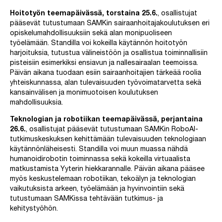
Hoitotyön teemapäivässä, torstaina 25.6.
, osallistujat
pääsevät tutustumaan SAMKin sairaanhoitajakoulutuksen eri
opiskelumahdollisuuksiin sekä alan monipuoliseen
työelämään. Standilla voi kokeilla käytännön hoitotyön
harjoituksia, tutustua välineistöön ja osallistua toiminnallisiin
pisteisiin esimerkiksi ensiavun ja nallesairaalan teemoissa.
Päivän aikana tuodaan esiin sairaanhoitajien tärkeää roolia
yhteiskunnassa, alan tulevaisuuden työvoimatarvetta sekä
kansainvälisen ja monimuotoisen koulutuksen
mahdollisuuksia.
Teknologian ja robotiikan teemapäivässä, perjantaina
26.6.
, osallistujat pääsevät tutustumaan SAMKin RoboAI-
tutkimuskeskuksen kehittämään tulevaisuuden teknologiaan
käytännönläheisesti. Standilla voi muun muassa nähdä
humanoidirobotin toiminnassa sekä kokeilla virtuaalista
matkustamista Yyterin hiekkarannalle. Päivän aikana pääsee
myös keskustelemaan robotiikan, tekoälyn ja teknologian
vaikutuksista arkeen, työelämään ja hyvinvointiin sekä
tutustumaan SAMKissa tehtävään tutkimus- ja
kehitystyöhön.