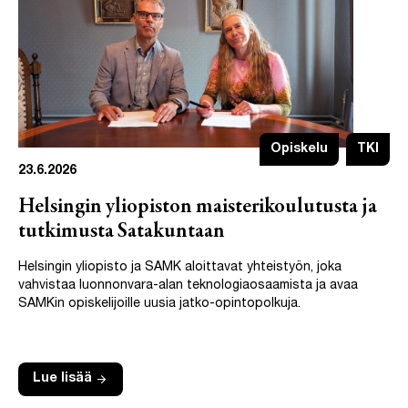
Opiskelu
TKI
23.6.2026
Helsingin yliopiston maisterikoulutusta ja
tutkimusta Satakuntaan
Helsingin yliopisto ja SAMK aloittavat yhteistyön, joka
vahvistaa luonnonvara-alan teknologiaosaamista ja avaa
SAMKin opiskelijoille uusia jatko-opintopolkuja.
arrow_forward
Lue lisää