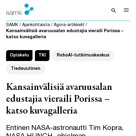
Siirry sisältöön
search
Avaa hak
SAMK
/
Ajankohtaista
/
Agora-artikkelit
/
Kansainvälisiä avaruusalan edustajia vieraili Porissa –
katso kuvagalleria
Opiskelu
TKI
RoboAI-tutkimuskeskus
Tiedeuutinen
Kansainvälisiä avaruusalan
edustajia vieraili Porissa –
katso kuvagalleria
Entinen NASA-astronautti Tim Kopra,