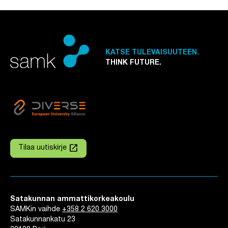
KATSE TULEVAISUUTEEN.
THINK FUTURE.
launch
Tilaa uutiskirje
Linkki avautuu uuteen välilehteen
Satakunnan ammattikorkeakoulu
SAMKin vaihde
+358 2 620 3000
Satakunnankatu 23