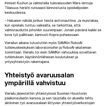
ihmiset Kuuhun ja valmistella tulevaisuuden Mars-lentoja.
Tilaisuus herätti runsaasti kiinnostusta opiskelijoiden
keskuudessa.
– Haluaisin nähdä jonkun teistä astronauttina. Ja muistakaa,
kun opiskelu tuntuu vaikealta, se tarkoittaa, että
valmistaudutte johonkin suurempaan. Jonain päivänä kaikki se
kova työ palkitaan, kannusti Kopra puheessaan.
Vierailun aikana tutustuttiin myös SAMKin RoboAI-
tutkimuskeskuksen laboratorioihin ja RoboAI-akatemian
toimintaan. Vierailu toi esiin SAMKin vahvuuksia soveltavan
tutkimuksen, käytännönläheisen koulutuksen ja
yritysyhteistyön rakentajana.
Yhteistyö avaruusalan
ympärillä vahvistuu
Vierailu järjestettiin yhteistyössä Suomen Houstonin
pääkonsulaatin kanssa, ja sen taustalla on alueella tehty
aktiivinen työ avaruusalaan liittyvien yhteistyöverkostojen