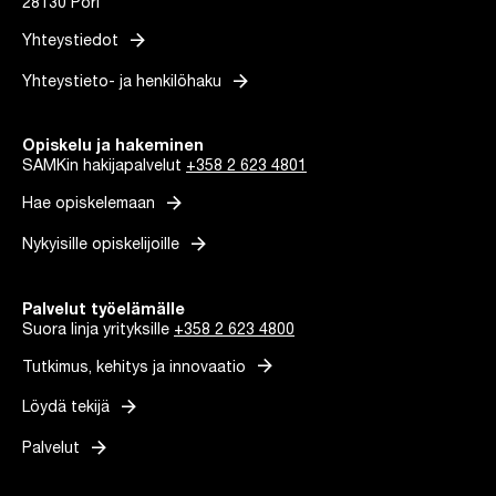
28130 Pori
arrow_forward
Yhteystiedot
arrow_forward
Yhteystieto- ja henkilöhaku
Opiskelu ja hakeminen
SAMKin hakijapalvelut
+358 2 623 4801
arrow_forward
Hae opiskelemaan
arrow_forward
Nykyisille opiskelijoille
Palvelut työelämälle
Suora linja yrityksille
+358 2 623 4800
arrow_forward
Tutkimus, kehitys ja innovaatio
arrow_forward
Löydä tekijä
arrow_forward
Palvelut