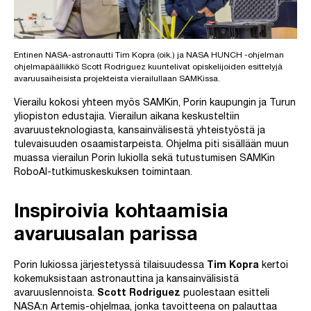
Entinen NASA-astronautti Tim Kopra (oik.) ja NASA HUNCH -ohjelman
ohjelmapäällikkö Scott Rodriguez kuuntelivat opiskelijoiden esittelyjä
avaruusaiheisista projekteista vierailullaan SAMKissa.
Vierailu kokosi yhteen myös SAMKin, Porin kaupungin ja Turun
yliopiston edustajia. Vierailun aikana keskusteltiin
avaruusteknologiasta, kansainvälisestä yhteistyöstä ja
tulevaisuuden osaamistarpeista. Ohjelma piti sisällään muun
muassa vierailun Porin lukiolla sekä tutustumisen SAMKin
RoboAI-tutkimuskeskuksen toimintaan.
Inspiroivia kohtaamisia
avaruusalan parissa
Porin lukiossa järjestetyssä tilaisuudessa
Tim Kopra
kertoi
kokemuksistaan astronauttina ja kansainvälisistä
avaruuslennoista.
Scott Rodriguez
puolestaan esitteli
NASA:n Artemis-ohjelmaa, jonka tavoitteena on palauttaa