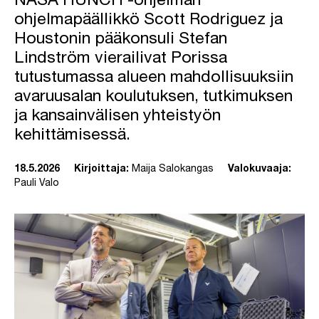
NASA HUNCH -ohjelman
ohjelmapäällikkö Scott Rodriguez ja
Houstonin pääkonsuli Stefan
Lindström vierailivat Porissa
tutustumassa alueen mahdollisuuksiin
avaruusalan koulutuksen, tutkimuksen
ja kansainvälisen yhteistyön
kehittämisessä.
18.5.2026
Kirjoittaja:
Maija Salokangas
Valokuvaaja:
Pauli Valo