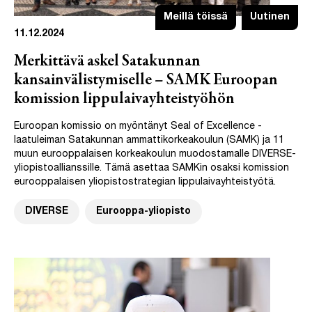
Meillä töissä
Uutinen
11.12.2024
Merkittävä askel Satakunnan
kansainvälistymiselle – SAMK Euroopan
komission lippulaivayhteistyöhön
Euroopan komissio on myöntänyt Seal of Excellence -
laatuleiman Satakunnan ammattikorkeakoulun (SAMK) ja 11
muun eurooppalaisen korkeakoulun muodostamalle DIVERSE-
yliopistoallianssille. Tämä asettaa SAMKin osaksi komission
eurooppalaisen yliopistostrategian lippulaivayhteistyötä.
DIVERSE
Eurooppa-yliopisto