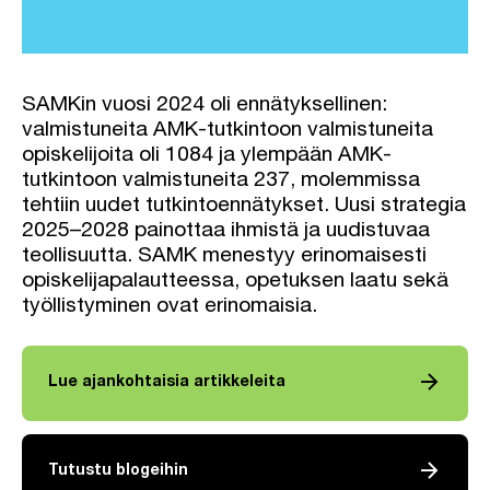
SAMKin vuosi 2024 oli ennätyksellinen:
valmistuneita AMK-tutkintoon valmistuneita
opiskelijoita oli 1084 ja ylempään AMK-
tutkintoon valmistuneita 237, molemmissa
tehtiin uudet tutkintoennätykset. Uusi strategia
2025–2028 painottaa ihmistä ja uudistuvaa
teollisuutta. SAMK menestyy erinomaisesti
opiskelijapalautteessa, opetuksen laatu sekä
työllistyminen ovat erinomaisia.
arrow_forward
Lue ajankohtaisia artikkeleita
arrow_forward
Tutustu blogeihin