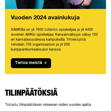
Vuoden 2024 avainlukuja
SAMKilla on yli 7600 tutkinto-opiskelijaa ja yli 4400
avoimen AMKin opiskelijaa. Kansainvälisyys näkyy 100
eri kansalaisuudessa kampuksilla. Yhteistyötä
tehdään 700 organisaation ja yli 200
kumppanikorkeakoulun kanssa.
arrow_forward
Tietoa meistä
TILINPÄÄTÖKSIÄ
Tutustu tilinpäätöksiin viimeisen viiden vuoden ajalta.