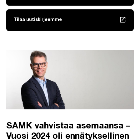
launch
Tilaa uutiskirjeemme
Linkki avautuu uuteen välilehteen
SAMK vahvistaa asemaansa –
Vuosi 2024 oli ennätyksellinen