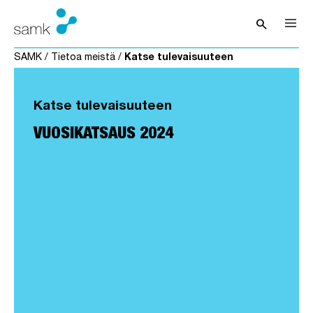
Siirry sisältöön
search
Avaa hak
SAMK
/
Tietoa meistä
/
Katse tulevaisuuteen
Katse tulevaisuuteen
VUOSIKATSAUS 2024