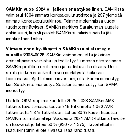
SAMKin vuosi 2024 oli jälleen ennätyksellinen.
SAMKista
valmistui 1084 ammattikorkeakoulututkintoa ja 237 ylempää
ammattikorkeakoulutukintoa. Teimme molemmissa uudet
tutkintoennätykset. SAMKin merkitys Satakunnan alueelle
onkin suuri, kun yli puolet SAMKista valmistuneista jää
maakuntaan töihin.
Viime vuonna hyväksyttiin SAMKin uusi strategia
vuosille 2025–2028
. SAMKin visiona on, että jokainen
opiskelijamme valmistuu ja työllistyy. Uudessa strategiassa
SAMKin profiilina on ihminen ja uudistuva teollisuus. Uusi
strategia korostaakin ihmisen merkitystä kaikessa
toiminnassa. Ajattelemme myös niin, että Suomi menestyy,
kun Satakunta menestyy. Satakunta menestyy kun SAMK
menestyy.
Uudelle OKM-sopimuskaudelle 2025–2028 SAMKin AMK-
tutkintotavoitemäärä kasvoi 315 tutkinnolla 1 060 AMK-
tutkinnosta 1 375 tutkintoon. Lähes 30 % kasvu haastaa
SAMKin toimintamalleja. Vuodesta 2021 AMK-tutkintotavoite
on kasvanut jo lähes 50 % (930 -> 1 375). Tavoiteltuihin
lisätutkintoihin ei ole luvassa lisää rahoitusta.