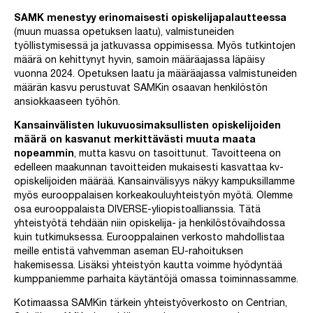
SAMK menestyy erinomaisesti opiskelijapalautteessa
(muun muassa opetuksen laatu), valmistuneiden
työllistymisessä ja jatkuvassa oppimisessa. Myös tutkintojen
määrä on kehittynyt hyvin, samoin määräajassa läpäisy
vuonna 2024. Opetuksen laatu ja määräajassa valmistuneiden
määrän kasvu perustuvat SAMKin osaavan henkilöstön
ansiokkaaseen työhön.
Kansainvälisten lukuvuosimaksullisten opiskelijoiden
määrä on kasvanut merkittävästi muuta maata
nopeammin
, mutta kasvu on tasoittunut. Tavoitteena on
edelleen maakunnan tavoitteiden mukaisesti kasvattaa kv-
opiskelijoiden määrää. Kansainvälisyys näkyy kampuksillamme
myös eurooppalaisen korkeakouluyhteistyön myötä. Olemme
osa eurooppalaista DIVERSE-yliopistoallianssia. Tätä
yhteistyötä tehdään niin opiskelija- ja henkilöstövaihdossa
kuin tutkimuksessa. Eurooppalainen verkosto mahdollistaa
meille entistä vahvemman aseman EU-rahoituksen
hakemisessa. Lisäksi yhteistyön kautta voimme hyödyntää
kumppaniemme parhaita käytäntöjä omassa toiminnassamme.
Kotimaassa SAMKin tärkein yhteistyöverkosto on Centrian,