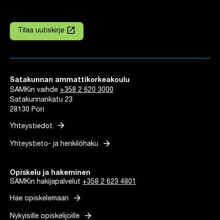
launch
Tilaa uutiskirje
Linkki avautuu uuteen välilehteen
Satakunnan ammattikorkeakoulu
SAMKin vaihde
+358 2 620 3000
Satakunnankatu 23
28130 Pori
arrow_forward
Yhteystiedot
arrow_forward
Yhteystieto- ja henkilöhaku
Opiskelu ja hakeminen
SAMKin hakijapalvelut
+358 2 623 4801
arrow_forward
Hae opiskelemaan
arrow_forward
Nykyisille opiskelijoille