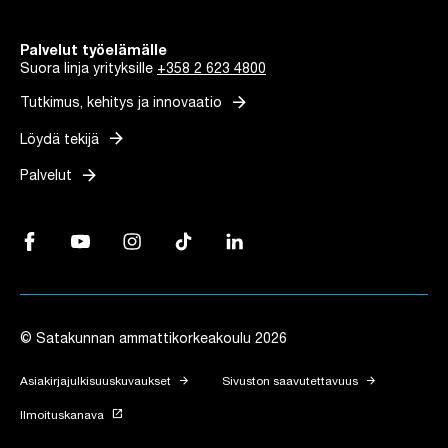
Palvelut työelämälle
Suora linja yrityksille
+358 2 623 4800
arrow_forward
Tutkimus, kehitys ja innovaatio
arrow_forward
Löydä tekijä
arrow_forward
Palvelut
Facebook, Linkki avautuu uuteen välilehteen
YouTube, Linkki avautuu uuteen välilehteen
Instagram, Linkki avautuu uuteen välilehteen
TikTok, Linkki avautuu uuteen välilehteen
LinkedIn, Linkki avautuu uuteen vä
© Satakunnan ammattikorkeakoulu 2026
arrow_forward
arrow_forward
Asiakirjajulkisuuskuvaukset
Sivuston saavutettavuus
launch
Ilmoituskanava
Linkki avautuu uuteen välilehteen