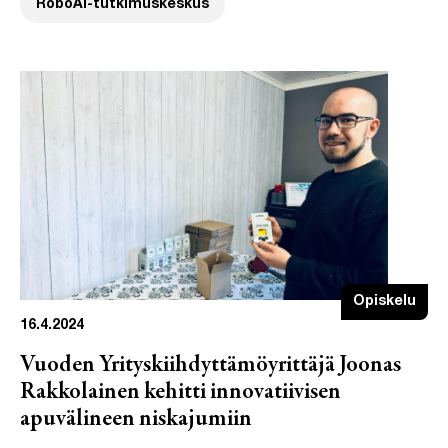
RoboAI-tutkimuskeskus
Opiskelu
16.4.2024
Vuoden Yrityskiihdyttämöyrittäjä Joonas
Rakkolainen kehitti innovatiivisen
apuvälineen niskajumiin