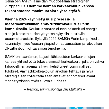
Seinäjoen AMK:n ja meidän muodostama strateginen
kumppanuus.
Olemme kolmen korkeakoulun kanssa
rakentamassa monimuotoista yhteistyötä.
Vuonna 2024 käynnistyi uusi prosessi- ja
materiaalitekniikan amk-tutkintokoulutus Porin
kampuksella.
Koulutus vastaa alueen esimerkiksi energia-
alan ja kiertotalouden yritysten nykyisiin ja tuleviin
osaamistarpeisiin. Syksyllä 2024 SAMKin Porin kampuksella
käynnistyi myös Vaasan yliopiston automaation ja robotiikan
DI-tutkintoon johtava maisteriohjelma.
SAMK on itsenäinen, laajasti lähialueiden korkeakoulujen
kanssa yhteistyötä tekevä ammattikorkeakoulu, jolla on vahva
taloudellinen asema ja hyvin kehittyneet toiminnalliset
tulokset. Ammattikorkeakoulun arvokas tehtävä ja hyvä
strategia sen toteuttamiseen antavat erinomaiset eväät
menestymiseen myös tulevaisuudessa.
–
Rehtori, toimitusjohtaja Jari Multisilta
–