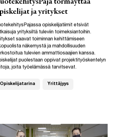
uotekehitysPaja törmäyttää
piskelijat ja yritykset
otekehitysPajassa opiskelijatiimit etsivät
tkaisuja yrityksiltä tuleviin toimeksiantoihin.
itykset saavat toiminnan kehittämiseen
kopuolista näkemystä ja mahdollisuuden
rkostoitua tulevien ammattiosaajien kanssa.
iskelijat puolestaan oppivat projektityöskentelyn
itoja, joita työelämässä tarvitsevat.
Opiskelijatarina
Yrittäjyys