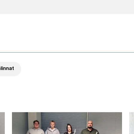
 painamalla suodatinta
linnat