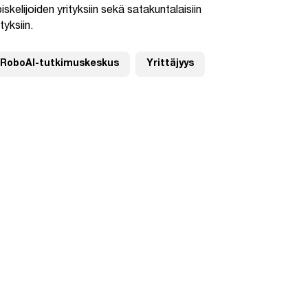
iskelijoiden yrityksiin sekä satakuntalaisiin
ityksiin.
RoboAI-tutkimuskeskus
Yrittäjyys