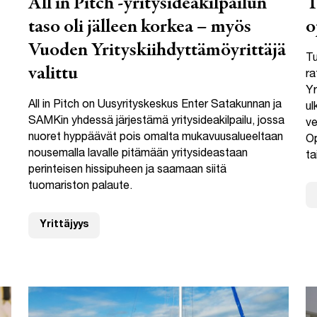
All in Pitch -yritysideakilpailun
T
taso oli jälleen korkea – myös
o
Vuoden Yrityskiihdyttämöyrittäjä
Tu
valittu
ra
Yr
All in Pitch on Uusyrityskeskus Enter Satakunnan ja
ul
SAMKin yhdessä järjestämä yritysideakilpailu, jossa
ve
nuoret hyppäävät pois omalta mukavuusalueeltaan
Op
nousemalla lavalle pitämään yritysideastaan
ta
perinteisen hissipuheen ja saamaan siitä
tuomariston palaute.
Yrittäjyys