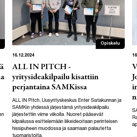
Opiskelu
16.12.2024
16
jä
ALL IN PITCH -
V
ua
yritysideakilpailu kisattiin
J
perjantaina SAMKissa
i
n
ALL IN Pitch, Uusyrityskeskus Enter Satakunnan ja
SAMKin yhdessä järjestämä yritysideakilpailu
SA
en
järjestettiin viime viikolla. Nuoret pääsevät
Ra
kilpailussa esittelemään liikeideoitaan perinteisen
ap
hissipuheen muodossa ja saamaan palautetta
tuomaristolta.