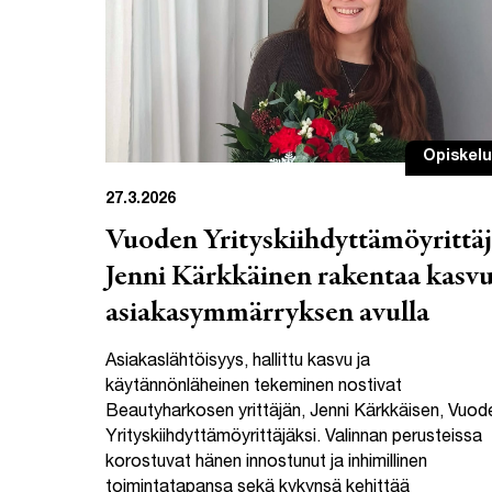
Opiskelu
27.3.2026
Vuoden Yrityskiihdyttämöyrittä
Jenni Kärkkäinen rakentaa kasv
asiakasymmärryksen avulla
Asiakaslähtöisyys, hallittu kasvu ja
käytännönläheinen tekeminen nostivat
Beautyharkosen yrittäjän, Jenni Kärkkäisen, Vuod
Yrityskiihdyttämöyrittäjäksi. Valinnan perusteissa
korostuvat hänen innostunut ja inhimillinen
toimintatapansa sekä kykynsä kehittää