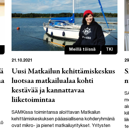
Meillä töissä
TKI
21.10.2021
29
jä
Uusi Matkailun kehittämiskeskus
S
aa
luotsaa matkailualaa kohti
n
kestävää ja kannattavaa
SA
liiketoimintaa
mo
al
SAMKissa toimintansa aloittavan Matkailun
ki
kehittämiskeskuksen pääasiallisena kohderyhmänä
li
kö
ovat mikro- ja pienet matkailuyritykset. Yritysten
te