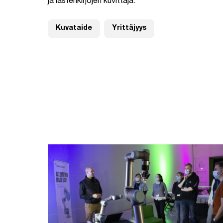
ja lastenkirjojen kuvittaja.
Kuvataide
Yrittäjyys