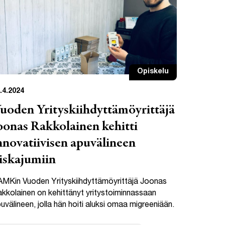
Opiskelu
.4.2024
uoden Yrityskiihdyttämöyrittäjä
oonas Rakkolainen kehitti
nnovatiivisen apuvälineen
iskajumiin
MKin Vuoden Yrityskiihdyttämöyrittäjä Joonas
kkolainen on kehittänyt yritystoiminnassaan
uvälineen, jolla hän hoiti aluksi omaa migreeniään.