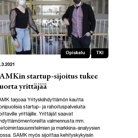
Opiskelu
TKI
.3.2021
AMKin startup-sijoitus tukee
uorta yrittäjää
MK tarjoaa Yrityskiihdyttämön kautta
nipuolisia startup- ja rahoituspalveluita
oittaville yrittäjille. Yrittäjät saavat
ihdyttämömentoreilta valmennusta mm.
iketoimintasuunnitelmien ja markkina-analyysien
ossa. SAMK myös sijoittaa kehityskykyisiin