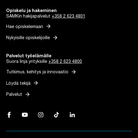
Opiskelu ja hakeminen
SAMKin hakijapalvelut
+358 2 623 4801
arrow_forward
Hae opiskelemaan
arrow_forward
Nykyisille opiskelijoille
Palvelut työelämälle
Suora linja yrityksille
+358 2 623 4800
arrow_forward
Tutkimus, kehitys ja innovaatio
arrow_forward
Löydä tekijä
arrow_forward
Palvelut
Facebook, Linkki avautuu uuteen välilehteen
YouTube, Linkki avautuu uuteen välilehteen
Instagram, Linkki avautuu uuteen välilehteen
TikTok, Linkki avautuu uuteen välilehteen
LinkedIn, Linkki avautuu uuteen vä