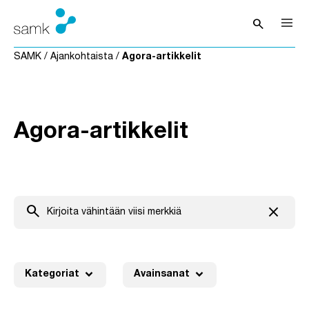
Siirry sisältöön
search
Avaa hak
SAMK
/
Ajankohtaista
/
Agora-artikkelit
Agora-artikkelit
search
close
Tyhjenn
expand_more
expand_more
Kategoriat
Avainsanat