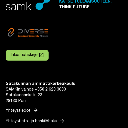
KATSE TULEVAISUUTEEN.
THINK FUTURE.
launch
Tilaa uutiskirje
Linkki avautuu uuteen välilehteen
Satakunnan ammattikorkeakoulu
SAMKin vaihde
+358 2 620 3000
Satakunnankatu 23
28130 Pori
arrow_forward
Yhteystiedot
arrow_forward
Yhteystieto- ja henkilöhaku