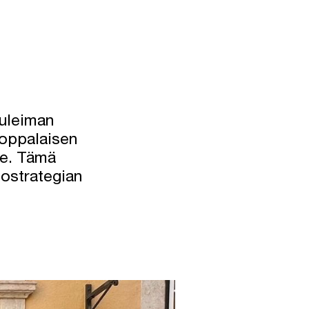
tuleiman
oppalaisen
le. Tämä
ostrategian