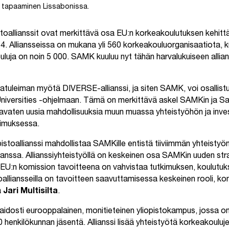
n tapaaminen Lissabonissa.
stoallianssit ovat merkittävä osa EU:n korkeakoulutuksen kehittä
ä 64. Alliansseissa on mukana yli 560 korkeakouluorganisaatiota, 
uja on noin 5 000. SAMK kuuluu nyt tähän harvalukuiseen allia
atuleiman myötä DIVERSE-allianssi, ja siten SAMK, voi osallistu
niversities -ohjelmaan. Tämä on merkittävä askel SAMKin ja S
 avaten uusia mahdollisuuksia muun muassa yhteistyöhön ja invest
kimuksessa.
istoallianssi mahdollistaa SAMKille entistä tiiviimmän yhteisty
anssa. Allianssiyhteistyöllä on keskeinen osa SAMKin uuden str
EU:n komission tavoitteena on vahvistaa tutkimuksen, koulutuks
stoalliansseilla on tavoitteen saavuttamisessa keskeinen rooli,
a
Jari Multisilta
.
aidosti eurooppalainen, monitieteinen yliopistokampus, jossa on
000 henkilökunnan jäsentä. Allianssi lisää yhteistyötä korkeakoulu