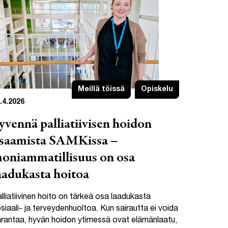
Meillä töissä
Opiskelu
.4.2026
yvennä palliatiivisen hoidon
saamista SAMKissa –
oniammatillisuus on osa
aadukasta hoitoa
lliatiivinen hoito on tärkeä osa laadukasta
siaali- ja terveydenhuoltoa. Kun sairautta ei voida
rantaa, hyvän hoidon ytimessä ovat elämänlaatu,