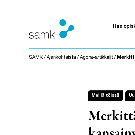
Siirry sisältöön
Hae opis
SAMK
/
Ajankohtaista
/
Agora-artikkelit
/
Merkitt
Meillä töissä
Uu
Merkitt
kansain