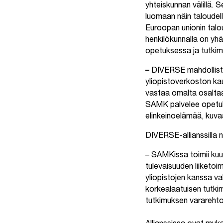
yhteiskunnan välillä. S
luomaan näin taloudelli
Euroopan unionin talou
henkilökunnalla on yh
opetuksessa ja tutki
–
DIVERSE mahdollista
yliopistoverkoston ka
vastaa omalta osalta
SAMK palvelee opetuk
elinkeinoelämää, kuv
DIVERSE-allianssilla
– SAMKissa toimii kuu
tulevaisuuden liiketo
yliopistojen kanssa v
korkealaatuisen tutk
tutkimuksen vararehto