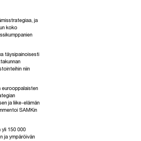
misstrategiaa, ja
kun koko
nssikumppanien
a täysipainoisesti
atakunnan
ointeihin niin
ön eurooppalaisten
ategian
en ja liike-elämän
 kommentoi SAMKin
 yli 150 000
jen ja ympäröivän