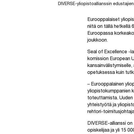
DIVERSE-yliopistoallianssin edustajie
Eurooppalaiset yliopi
niitä on tällä hetkell
Euroopassa korkeakoul
joukkoon.
Seal of Excellence -la
komission European U
kansainvälistymiselle,
opetuksessa kuin tut
– Eurooppalainen yliop
yliopistokumppanien k
toteuttamista. Uuden 
yhteistyötä ja yliopi
rehtori-toimitusjohtaj
DIVERSE-allianssi on 
opiskelijaa ja yli 15 