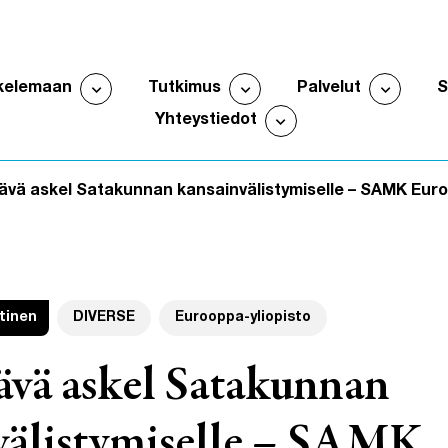
expand_more
expand_more
expand_more
kelemaan
Tutkimus
Palvelut
Avaa alavalikko
Avaa alavalikko
Avaa al
expand_more
Yhteystiedot
Avaa alavalikko
ävä askel Satakunnan kansainvälistymiselle – SAMK Euro
tinen
DIVERSE
Eurooppa-yliopisto
ävä askel Satakunnan
välistymiselle – SAMK