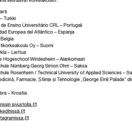
ana seuraavat korkeakoulut:
anti
– Turkki
de Ensino Universitário CRL – Portugali
dad Europea del Atlántico – Espanja
Belgia
ikorkeakoulu Oy – Suomi
la – Liettua
ijke Hogeschool Windesheim – Alankomaat
hule Nürnberg Georg Simon Ohm – Saksa
ule Rosenheim / Technical University of Applied Sciences – S
dicină, Farmacie, Științe și Tehnologie „George Emil Palade” d
ebra – Kroatia
launch
nssin sivustolla.
launch
edInissä.
launch
tagramissa.