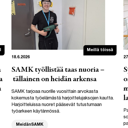
I
Meillä töissä
18.6.2026
27
a
SAMK työllistää taas nuoria –
S
a
tällainen on heidän arkensa
o
a
m
SAMK tarjoaa nuorille vuosittain arvokasta
l
kokemusta työelämästä harjoittelujaksojen kautta.
Harjoitteluissa nuoret pääsevät tutustumaan
Pa
työarkeen käytännössä.
so
pa
MeidänSAMK