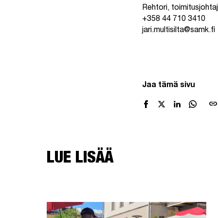
Rehtori, toimitusjohtaj
+358 44 710 3410
jari.multisilta@samk.fi
Jaa tämä sivu
link
LUE LISÄÄ