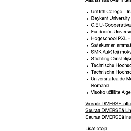
Allianssissa ovat muk
Griffith College – Irl
Beykent University 
C.E.U-Cooperativa 
Fundación Universi
Hogeschool PXL – 
Satakunnan ammatt
SMK Aukštoji mokyk
Stichting Christel
Technische Hochsc
Technische Hochsch
Universitatea de Me
Romania
Visoko učilište Alg
Vieraile DIVERSE-allia
Seuraa DIVERSEä Link
Seuraa DIVERSEä Ins
Lisätietoja: