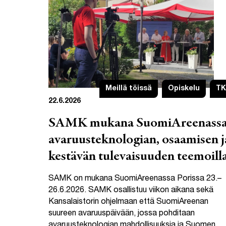
Meillä töissä
Opiskelu
TK
22.6.2026
SAMK mukana SuomiAreenass
avaruusteknologian, osaamisen j
kestävän tulevaisuuden teemoill
SAMK on mukana SuomiAreenassa Porissa 23.–
26.6.2026. SAMK osallistuu viikon aikana sekä
Kansalaistorin ohjelmaan että SuomiAreenan
suureen avaruuspäivään, jossa pohditaan
avaruusteknologian mahdollisuuksia ja Suomen