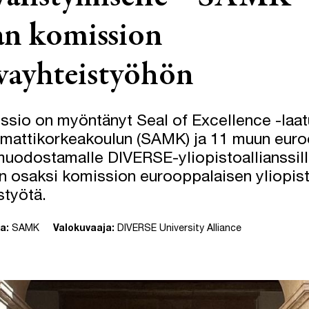
n komission
ivayhteistyöhön
sio on myöntänyt Seal of Excellence -laa
mattikorkeakoulun (SAMK) ja 11 muun euro
uodostamalle DIVERSE-yliopistoallianssil
 osaksi komission eurooppalaisen yliopist
styötä.
ja:
SAMK
Valokuvaaja:
DIVERSE University Alliance