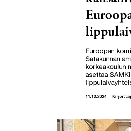
Euroopa
lippula
Euroopan komis
Satakunnan am
korkeakoulun m
asettaa SAMKin
lippulaivayhtei
11.12.2024
Kirjoitta