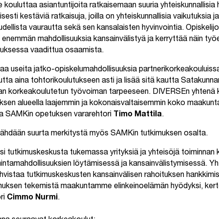
e kouluttaa asiantuntijoita ratkaisemaan suuria yhteiskunnallisia 
sesti kestäviä ratkaisuja, joilla on yhteiskunnallisia vaikutuksia j
dellista vaurautta sekä sen kansalaisten hyvinvointia. Opiskelijoi
ä enemmän mahdollisuuksia kansainvälistyä ja kerryttää näin ty
muksessa vaadittua osaamista.
a useita jatko-opiskelumahdollisuuksia partnerikorkeakouluiss
utta aina tohtorikoulutukseen asti ja lisää sitä kautta Satakun
an korkeakoulutetun työvoiman tarpeeseen. DIVERSEn yhtenä 
sen alueella laajemmin ja kokonaisvaltaisemmin koko maakunta
aa SAMKin opetuksen vararehtori
Timo Mattila
.
 nähdään suurta merkitystä myös SAMKin tutkimuksen osalta.
si tutkimuskeskusta tukemassa yrityksiä ja yhteisöjä toiminnan 
imintamahdollisuuksien löytämisessä ja kansainvälistymisessä. 
ahvistaa tutkimuskeskusten kansainvälisen rahoituksen hankkimis
imuksen tekemistä maakuntamme elinkeinoelämän hyödyksi, ke
ri
Cimmo Nurmi
.