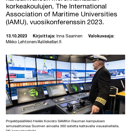
korkeakoulujen, The International
Association of Maritime Universities
(IAMU), vuosikonferenssin 2023.
13.10.2023
Kirjoittaja:
Inna Saarinen
Valokuvaaja:
Mikko Lehtonen/AaVekellari.fi
Projektipäällikkö Heikki Koivisto SAMKin Rauman kampuksen
simulaattorissa Suomen ainoalla 360 astetta kattavalla visuaalisillalla,