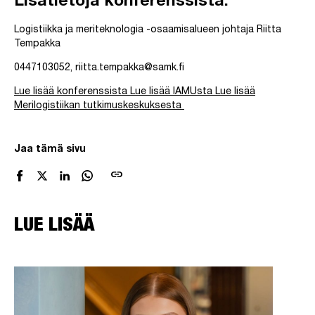
Lisätietoja konferenssista:
Logistiikka ja meriteknologia -osaamisalueen johtaja Riitta
Tempakka
0447103052, riitta.tempakka@samk.fi
Lue lisää konferenssista
Lue lisää IAMUsta
Lue lisää
Merilogistiikan tutkimuskeskuksesta
Jaa tämä sivu
link
LUE LISÄÄ