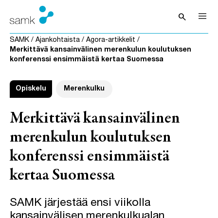
Siirry sisältöön
search
Avaa hak
SAMK
/
Ajankohtaista
/
Agora-artikkelit
/
Merkittävä kansainvälinen merenkulun koulutuksen
konferenssi ensimmäistä kertaa Suomessa
Opiskelu
Merenkulku
Merkittävä kansainvälinen
merenkulun koulutuksen
konferenssi ensimmäistä
kertaa Suomessa
SAMK järjestää ensi viikolla
kansainvälisen merenkulkualan