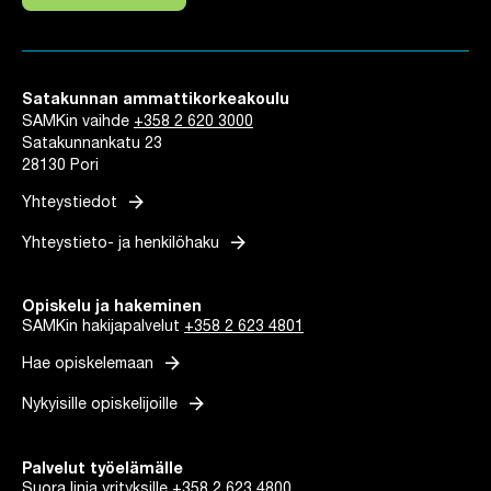
Linkki avautuu uuteen välilehteen
Satakunnan ammattikorkeakoulu
SAMKin vaihde
+358 2 620 3000
Satakunnankatu 23
28130 Pori
arrow_forward
Yhteystiedot
arrow_forward
Yhteystieto- ja henkilöhaku
Opiskelu ja hakeminen
SAMKin hakijapalvelut
+358 2 623 4801
arrow_forward
Hae opiskelemaan
arrow_forward
Nykyisille opiskelijoille
Palvelut työelämälle
Suora linja yrityksille
+358 2 623 4800