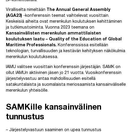
DP-komentosillalla.
Viralliselta nimeltään
The Annual General Assembly
(AGA23)
-konferenssin teemat vaihtelevat vuosittain.
Keskeisiä aiheita ovat merenkulun koulutuksen kehittäminen
ja tutkimustoiminta. Vuonna 2023 teemana on
Kansainvälisten merenkulun ammattilaisten
koulutuksen laatu
– Quality of the Education of Global
Maritime Professionals.
Konferenssissa esitellään
teknologian, turvallisuuden ja kestävän kehityksen näkökulmia
merenkulun koulutuksessa.
IAMU valitsee vuosittain konferenssin järjestäjän. SAMK on
ollut IAMUn aktiivinen jäsen jo 21 vuotta. Vuosikonferenssin
järjestelyvastuu antaa mahdollisuuden esitellä
satakuntalaista ja suomalaista meriosaamista kansainväliselle
merenkulun yhteisölle.
SAMKille kansainvälinen
tunnustus
– Järjestelyvastuun saaminen on upea tunnustus