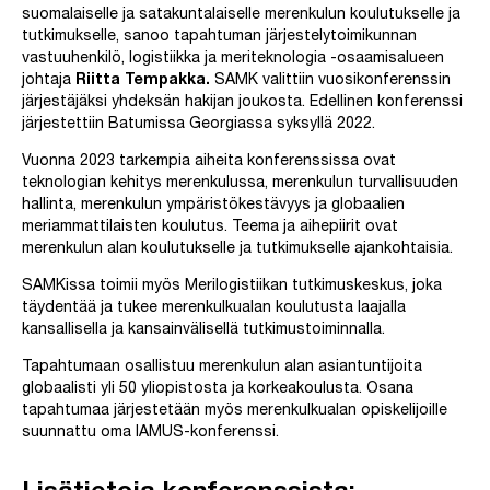
suomalaiselle ja satakuntalaiselle merenkulun koulutukselle ja
tutkimukselle, sanoo tapahtuman järjestelytoimikunnan
vastuuhenkilö, logistiikka ja meriteknologia -osaamisalueen
johtaja
Riitta Tempakka.
SAMK valittiin vuosikonferenssin
järjestäjäksi yhdeksän hakijan joukosta. Edellinen konferenssi
järjestettiin Batumissa Georgiassa syksyllä 2022.
Vuonna 2023 tarkempia aiheita konferenssissa ovat
teknologian kehitys merenkulussa, merenkulun turvallisuuden
hallinta, merenkulun ympäristökestävyys ja globaalien
meriammattilaisten koulutus. Teema ja aihepiirit ovat
merenkulun alan koulutukselle ja tutkimukselle ajankohtaisia.
SAMKissa toimii myös Merilogistiikan tutkimuskeskus, joka
täydentää ja tukee merenkulkualan koulutusta laajalla
kansallisella ja kansainvälisellä tutkimustoiminnalla.
Tapahtumaan osallistuu merenkulun alan asiantuntijoita
globaalisti yli 50 yliopistosta ja korkeakoulusta. Osana
tapahtumaa järjestetään myös merenkulkualan opiskelijoille
suunnattu oma IAMUS-konferenssi.