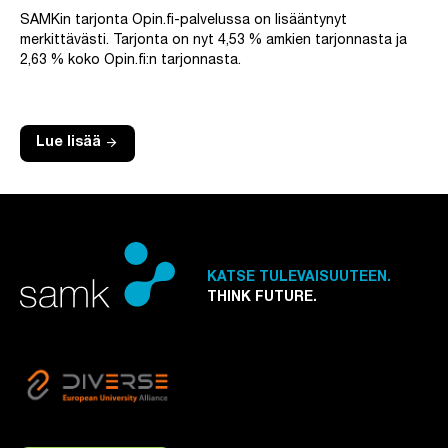
SAMKin tarjonta Opin.fi-palvelussa on lisääntynyt
merkittävästi. Tarjonta on nyt 4,53 % amkien tarjonnasta ja
2,63 % koko Opin.fi:n tarjonnasta.
arrow_forward
Lue lisää
KATSE TULEVAISUUTEEN.
THINK FUTURE.