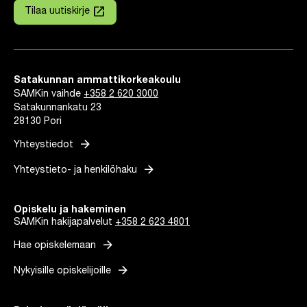
launch
Tilaa uutiskirje
Linkki avautuu uuteen välilehteen
Satakunnan ammattikorkeakoulu
SAMKin vaihde
+358 2 620 3000
Satakunnankatu 23
28130 Pori
arrow_forward
Yhteystiedot
arrow_forward
Yhteystieto- ja henkilöhaku
Opiskelu ja hakeminen
SAMKin hakijapalvelut
+358 2 623 4801
arrow_forward
Hae opiskelemaan
arrow_forward
Nykyisille opiskelijoille