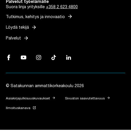
Palvelut työelämälle
Suora linja yrityksille
+358 2 623 4800
arrow_forward
Tutkimus, kehitys ja innovaatio
arrow_forward
Löydä tekijä
arrow_forward
Palvelut
Facebook, Linkki avautuu uuteen välilehteen
YouTube, Linkki avautuu uuteen välilehteen
Instagram, Linkki avautuu uuteen välilehteen
TikTok, Linkki avautuu uuteen välilehteen
LinkedIn, Linkki avautuu uuteen vä
© Satakunnan ammattikorkeakoulu 2026
arrow_forward
arrow_forward
Asiakirjajulkisuuskuvaukset
Sivuston saavutettavuus
launch
Ilmoituskanava
Linkki avautuu uuteen välilehteen