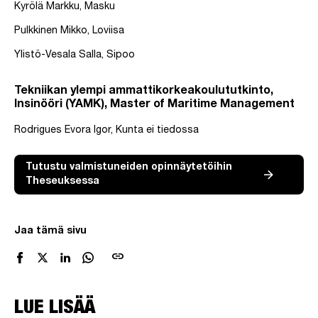
Kyrölä Markku, Masku
Pulkkinen Mikko, Loviisa
Ylistö-Vesala Salla, Sipoo
Tekniikan ylempi ammattikorkeakoulututkinto,
Insinööri (YAMK), Master of Maritime Management
Rodrigues Evora Igor, Kunta ei tiedossa
Tutustu valmistuneiden opinnäytetöihin
Theseuksessa
Jaa tämä sivu
link
LUE LISÄÄ