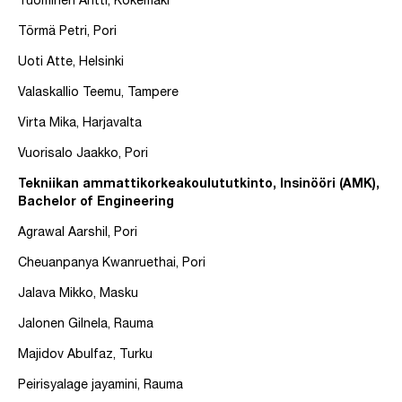
Tuominen Antti, Kokemäki
Törmä Petri, Pori
Uoti Atte, Helsinki
Valaskallio Teemu, Tampere
Virta Mika, Harjavalta
Vuorisalo Jaakko, Pori
Tekniikan ammattikorkeakoulututkinto, Insinööri (AMK),
Bachelor of Engineering
Agrawal Aarshil, Pori
Cheuanpanya Kwanruethai, Pori
Jalava Mikko, Masku
Jalonen Gilnela, Rauma
Majidov Abulfaz, Turku
Peirisyalage jayamini, Rauma