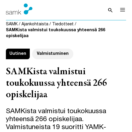
Siirry sisältöön
search
Avaa hak
SAMK
/
Ajankohtaista
/
Tiedotteet
/
SAMKista valmistui toukokuussa yhteensä 266
opiskelijaa
Uutinen
Valmistuminen
SAMKista valmistui
toukokuussa yhteensä 266
opiskelijaa
SAMKista valmistui toukokuussa
yhteensä 266 opiskelijaa.
Valmistuneista 19 suoritti YAMK-