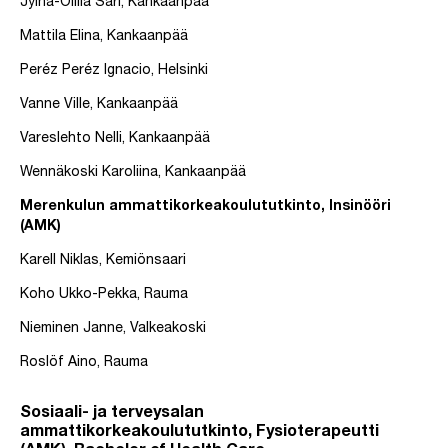
Jylhä-Ollila Sari, Kankaanpää
Mattila Elina, Kankaanpää
Peréz Peréz Ignacio, Helsinki
Vanne Ville, Kankaanpää
Vareslehto Nelli, Kankaanpää
Wennäkoski Karoliina, Kankaanpää
Merenkulun ammattikorkeakoulututkinto, Insinööri
(AMK)
Karell Niklas, Kemiönsaari
Koho Ukko-Pekka, Rauma
Nieminen Janne, Valkeakoski
Roslöf Aino, Rauma
Sosiaali- ja terveysalan
ammattikorkeakoulututkinto, Fysioterapeutti