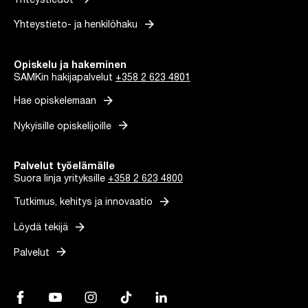
Yhteystiedot
arrow_forward
Yhteystieto- ja henkilöhaku
Opiskelu ja hakeminen
SAMKin hakijapalvelut
+358 2 623 4801
arrow_forward
Hae opiskelemaan
arrow_forward
Nykyisille opiskelijoille
Palvelut työelämälle
Suora linja yrityksille
+358 2 623 4800
arrow_forward
Tutkimus, kehitys ja innovaatio
arrow_forward
Löydä tekijä
arrow_forward
Palvelut
Facebook, Linkki avautuu uuteen välilehteen
YouTube, Linkki avautuu uuteen välilehteen
Instagram, Linkki avautuu uuteen välilehteen
TikTok, Linkki avautuu uuteen välilehteen
LinkedIn, Linkki avautuu uuteen vä