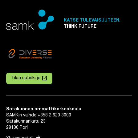
KATSE TULEVAISUUTEEN.
THINK FUTURE.
launch
Tilaa uutiskirje
Linkki avautuu uuteen välilehteen
Satakunnan ammattikorkeakoulu
SAMKin vaihde
+358 2 620 3000
Satakunnankatu 23
28130 Pori
arrow_forward