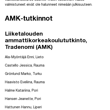
Valmistuneista 56 suoritti YAMK-tutkinnon. Kaikki
valmistuneet eivät ole halunneet nimeään julkisuuteen.
A
MK-tutkinnot
Liiketalouden
ammattikorkeakoulututkinto,
Tradenomi (AMK)
Ala-Myöntäjä Enni, Lieto
Castello Jessica, Rauma
Grönlund Marko, Turku
Haavisto Eveliina, Rauma
Halme Katariina, Pori
Hansen Jeanette, Pori
Hattunen Hannu, Liperi