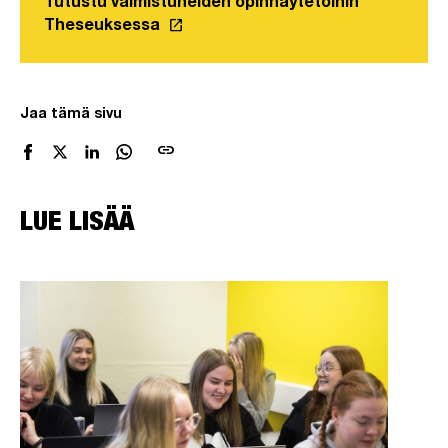
Tutustu valmistuneiden opinnäytetöihin
launch
Theseuksessa
Linkki avautuu uuteen välilehteen
Jaa tämä sivu
link
LUE LISÄÄ