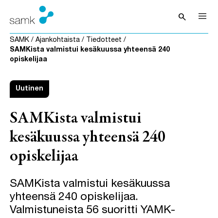
Siirry sisältöön
search
Avaa hak
SAMK
/
Ajankohtaista
/
Tiedotteet
/
SAMKista valmistui kesäkuussa yhteensä 240
opiskelijaa
Uutinen
SAMKista valmistui
kesäkuussa yhteensä 240
opiskelijaa
SAMKista valmistui kesäkuussa
yhteensä 240 opiskelijaa.
Valmistuneista 56 suoritti YAMK-