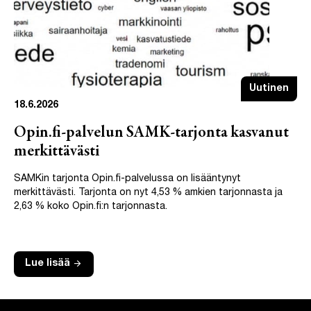
Uutinen
18.6.2026
Opin.fi-palvelun SAMK-tarjonta kasvanut
merkittävästi
SAMKin tarjonta Opin.fi-palvelussa on lisääntynyt
merkittävästi. Tarjonta on nyt 4,53 % amkien tarjonnasta ja
2,63 % koko Opin.fi:n tarjonnasta.
arrow_forward
Lue lisää