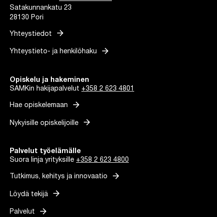
Satakunnankatu 23
28130 Pori
arrow_forward
Yhteystiedot
arrow_forward
Yhteystieto- ja henkilöhaku
Opiskelu ja hakeminen
SAMKin hakijapalvelut
+358 2 623 4801
arrow_forward
Hae opiskelemaan
arrow_forward
Nykyisille opiskelijoille
Palvelut työelämälle
Suora linja yrityksille
+358 2 623 4800
arrow_forward
Tutkimus, kehitys ja innovaatio
arrow_forward
Löydä tekijä
arrow_forward
Palvelut