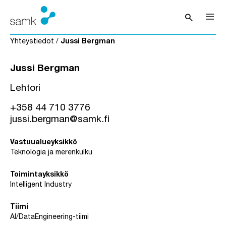
Siirry sisältöön
search
Avaa hak
Yhteystiedot
/
Jussi Bergman
Jussi Bergman
Lehtori
+358 44 710 3776
jussi.bergman@samk.fi
Vastuualueyksikkö
Teknologia ja merenkulku
Toimintayksikkö
IntelIigent Industry
Tiimi
AI/DataEngineering-tiimi