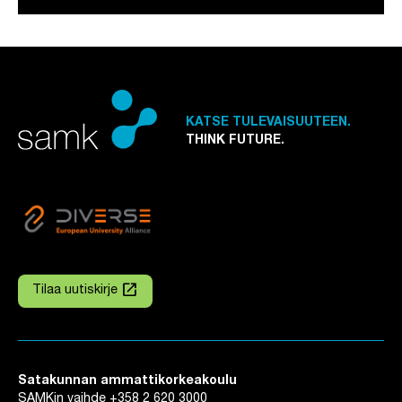
KATSE TULEVAISUUTEEN.
THINK FUTURE.
launch
Tilaa uutiskirje
Linkki avautuu uuteen välilehteen
Satakunnan ammattikorkeakoulu
SAMKin vaihde
+358 2 620 3000