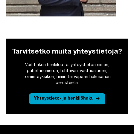
Tarvitsetko muita yhteystietoja?
Voit hakea henkilöä tai yhteystietoa nimen,
puhelinnumeron, tehtävän, vastuualueen,
toimintayksikön, tiimin tai vapaan hakusanan
perusteella.
arrow_forward
Yhteystieto- ja henkilöhaku