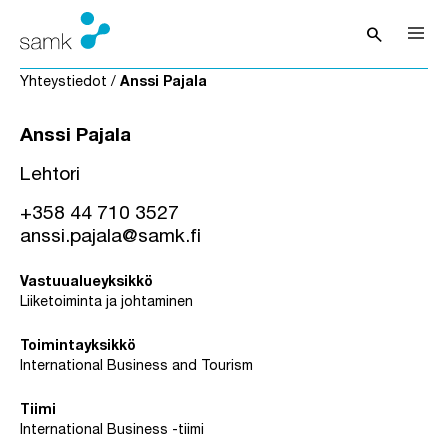
Siirry sisältöön
search
Avaa hak
Yhteystiedot
/
Anssi Pajala
Anssi Pajala
Lehtori
+358 44 710 3527
anssi.pajala@samk.fi
Vastuualueyksikkö
Liiketoiminta ja johtaminen
Toimintayksikkö
International Business and Tourism
Tiimi
International Business -tiimi