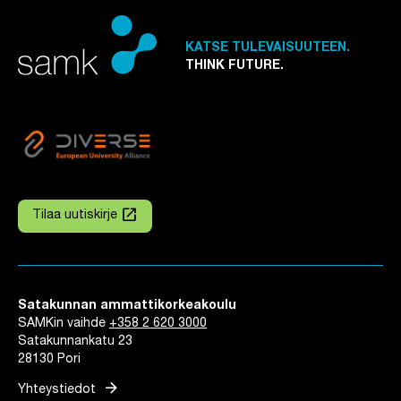
KATSE TULEVAISUUTEEN.
THINK FUTURE.
launch
Tilaa uutiskirje
Linkki avautuu uuteen välilehteen
Satakunnan ammattikorkeakoulu
SAMKin vaihde
+358 2 620 3000
Satakunnankatu 23
28130 Pori
arrow_forward
Yhteystiedot