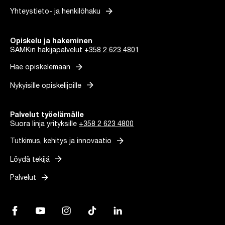
arrow_forward
Yhteystieto- ja henkilöhaku
Opiskelu ja hakeminen
SAMKin hakijapalvelut
+358 2 623 4801
arrow_forward
Hae opiskelemaan
arrow_forward
Nykyisille opiskelijoille
Palvelut työelämälle
Suora linja yrityksille
+358 2 623 4800
arrow_forward
Tutkimus, kehitys ja innovaatio
arrow_forward
Löydä tekijä
arrow_forward
Palvelut
Facebook, Linkki avautuu uuteen välilehteen
YouTube, Linkki avautuu uuteen välilehteen
Instagram, Linkki avautuu uuteen välilehteen
TikTok, Linkki avautuu uuteen välilehteen
LinkedIn, Linkki avautuu uuteen vä