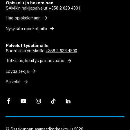
Opiskelu ja hakeminen
SAMKin hakijapalvelut
+358 2 623 4801
arrow_forward
Hae opiskelemaan
arrow_forward
Nykyisille opiskelijoille
Palvelut työelämälle
Suora linja yrityksille
+358 2 623 4800
arrow_forward
Tutkimus, kehitys ja innovaatio
arrow_forward
Löydä tekijä
arrow_forward
Palvelut
Facebook, Linkki avautuu uuteen välilehteen
YouTube, Linkki avautuu uuteen välilehteen
Instagram, Linkki avautuu uuteen välilehteen
TikTok, Linkki avautuu uuteen välilehteen
LinkedIn, Linkki avautuu uuteen vä
© Satakunnan ammattikorkeakoulu 2026