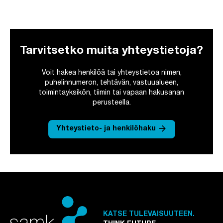
Tarvitsetko muita yhteystietoja?
Voit hakea henkilöä tai yhteystietoa nimen,
puhelinnumeron, tehtävän, vastuualueen,
toimintayksikön, tiimin tai vapaan hakusanan
perusteella.
arrow_forward
Yhteystieto- ja henkilöhaku
KATSE TULEVAISUUTEEN.