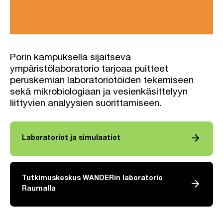
Porin kampuksella sijaitseva
ympäristölaboratorio tarjoaa puitteet
peruskemian laboratoriotöiden tekemiseen
sekä mikrobiologiaan ja vesienkäsittelyyn
liittyvien analyysien suorittamiseen.
arrow_forward
Laboratoriot ja simulaatiot
Tutkimuskeskus WANDERin laboratorio
arrow_forward
Raumalla