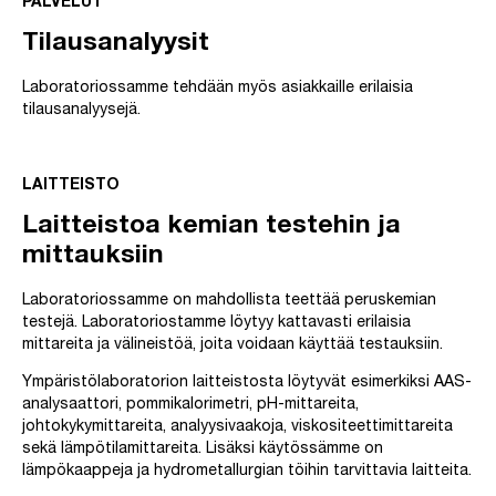
PALVELUT
Tilausanalyysit
Laboratoriossamme tehdään myös asiakkaille erilaisia
tilausanalyysejä.
LAITTEISTO
Laitteistoa kemian testehin ja
mittauksiin
Laboratoriossamme on mahdollista teettää peruskemian
testejä. Laboratoriostamme löytyy kattavasti erilaisia
mittareita ja välineistöä, joita voidaan käyttää testauksiin.
Ympäristölaboratorion laitteistosta löytyvät esimerkiksi AAS-
analysaattori, pommikalorimetri, pH-mittareita,
johtokykymittareita, analyysivaakoja, viskositeettimittareita
sekä lämpötilamittareita. Lisäksi käytössämme on
lämpökaappeja ja hydrometallurgian töihin tarvittavia laitteita.