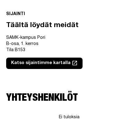
SIJAINTI
Täältä löydät meidät
SAMK-kampus Pori
B-osa, 1. kerros
Tila B153
launch
Katso sijaintimme kartalla
Linkki avautuu uuteen välilehteen
YHTEYSHENKILÖT
Ei tuloksia