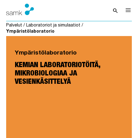
Siirry sisältöön
search
Avaa hak
Palvelut
/
Laboratoriot ja simulaatiot
/
Ympäristölaboratorio
Ympäristölaboratorio
KEMIAN LABORATORIOTÖITÄ,
MIKROBIOLOGIAA JA
VESIENKÄSITTELYÄ