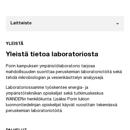
expand_more
Laitteisto
Avaa
YLEISTÄ
Yleistä tietoa laboratoriosta
Porin kampuksen ympäristölaboratorio tarjoaa
mahdollisuuden suorittaa peruskemian laboratoriotöitä sekä
tehdä mikrobiologian ja vesienkäsittelyn analyysejä.
Laboratoriossamme työskentee energia- ja
ympäristötekniikan opiskelijat sekä tutkimuskeskus
WANDERin henkilökunta. Lisäksi Porin lukion
luonnontiedelinjan opiskelijat käyvät vuosittain tekemässä
peruskemian laboratoriotöitä.