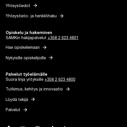
arrow_forward
Yhteystiedot
arrow_forward
Yhteystieto- ja henkilöhaku
Opiskelu ja hakeminen
SAMKin hakijapalvelut
+358 2 623 4801
arrow_forward
Hae opiskelemaan
arrow_forward
Nykyisille opiskelijoille
Palvelut työelämälle
Suora linja yrityksille
+358 2 623 4800
arrow_forward
Tutkimus, kehitys ja innovaatio
arrow_forward
Löydä tekijä
arrow_forward
Palvelut