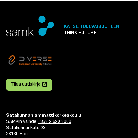
KATSE TULEVAISUUTEEN.
THINK FUTURE.
launch
Tilaa uutiskirje
Linkki avautuu uuteen välilehteen
Satakunnan ammattikorkeakoulu
SAMKin vaihde
+358 2 620 3000
Satakunnankatu 23
28130 Pori