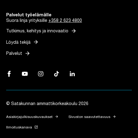
Palvelut työelämälle
Suora linja yrityksille
+358 2 623 4800
arrow_forward
Tutkimus, kehitys ja innovaatio
arrow_forward
Löydä tekijä
arrow_forward
Palvelut
Facebook, Linkki avautuu uuteen välilehteen
YouTube, Linkki avautuu uuteen välilehteen
Instagram, Linkki avautuu uuteen välilehteen
TikTok, Linkki avautuu uuteen välilehteen
LinkedIn, Linkki avautuu uuteen vä
© Satakunnan ammattikorkeakoulu 2026
arrow_forward
arrow_forward
Asiakirjajulkisuuskuvaukset
Sivuston saavutettavuus
launch
Ilmoituskanava
Linkki avautuu uuteen välilehteen