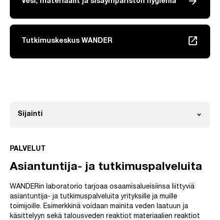
arrow_forward
Vesi, materiaalit ja sisäympäristön hygienia
launch
Tutkimuskeskus WANDER
Linkki avautuu uuteen välilehteen
expand_more
Sijainti
Avaa
PALVELUT
Asiantuntija- ja tutkimuspalveluita
WANDERin laboratorio tarjoaa osaamisalueisiinsa liittyviä
asiantuntija- ja tutkimuspalveluita yrityksille ja muille
toimijoille. Esimerkkinä voidaan mainita veden laatuun ja
käsittelyyn sekä talousveden reaktiot materiaalien reaktiot