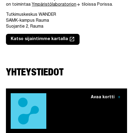
arrow_forward
on toimintaa
Ympäristölaboratorion
tiloissa Porissa.
Tutkimuskeskus WANDER
SAMK-kampus Rauma
Suojantie 2, Rauma
launch
Katso sijaintimme kartalla
Linkki avautuu uuteen välilehteen
YHTEYSTIEDOT
add
Avaa kortti