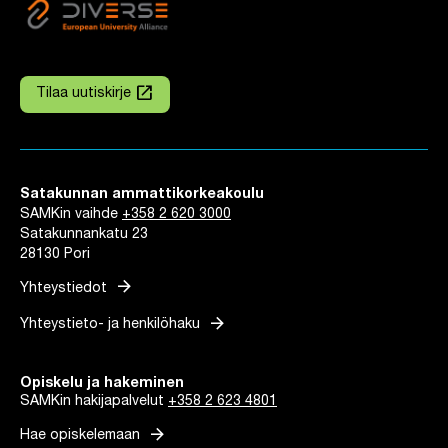
launch
Tilaa uutiskirje
Linkki avautuu uuteen välilehteen
Satakunnan ammattikorkeakoulu
SAMKin vaihde
+358 2 620 3000
Satakunnankatu 23
28130 Pori
arrow_forward
Yhteystiedot
arrow_forward
Yhteystieto- ja henkilöhaku
Opiskelu ja hakeminen
SAMKin hakijapalvelut
+358 2 623 4801
arrow_forward
Hae opiskelemaan