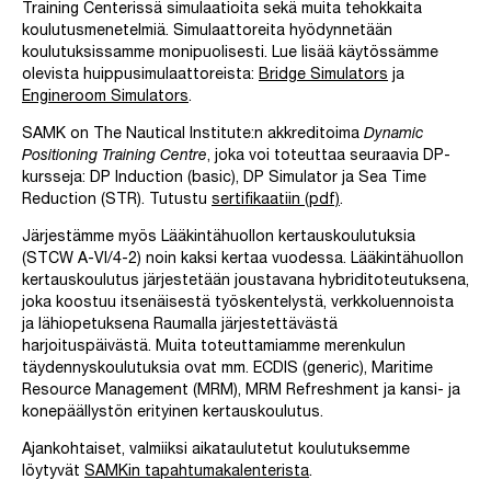
Training Centerissä simulaatioita sekä muita tehokkaita
koulutusmenetelmiä. Simulaattoreita hyödynnetään
koulutuksissamme monipuolisesti. Lue lisää käytössämme
olevista huippusimulaattoreista:
Bridge Simulators
ja
Engineroom Simulators
.
SAMK on The Nautical Institute:n akkreditoima
Dynamic
Positioning Training Centre
, joka voi toteuttaa seuraavia DP-
kursseja: DP Induction (basic), DP Simulator ja Sea Time
Reduction (STR). Tutustu
sertifikaatiin (pdf)
.
Järjestämme myös Lääkintähuollon kertauskoulutuksia
(STCW A-VI/4-2) noin kaksi kertaa vuodessa. Lääkintähuollon
kertauskoulutus järjestetään joustavana hybriditoteutuksena,
joka koostuu itsenäisestä työskentelystä, verkkoluennoista
ja lähiopetuksena Raumalla järjestettävästä
harjoituspäivästä. Muita toteuttamiamme merenkulun
täydennyskoulutuksia ovat mm. ECDIS (generic), Maritime
Resource Management (MRM), MRM Refreshment ja kansi- ja
konepäällystön erityinen kertauskoulutus.
Ajankohtaiset, valmiiksi aikataulutetut koulutuksemme
löytyvät
SAMKin tapahtumakalenterista
.