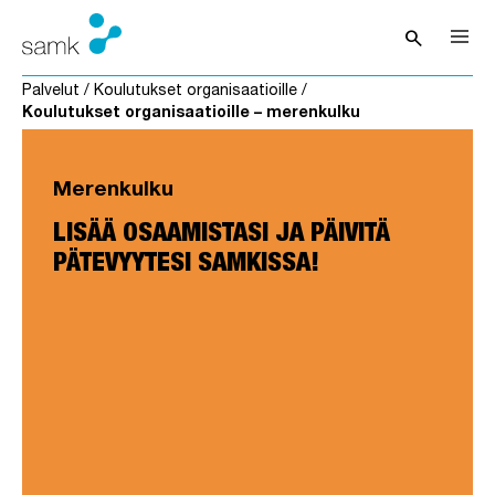
Siirry sisältöön
search
Avaa hak
Palvelut
/
Koulutukset organisaatioille
/
Koulutukset organisaatioille – merenkulku
Merenkulku
LISÄÄ OSAAMISTASI JA PÄIVITÄ
PÄTEVYYTESI SAMKISSA!