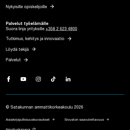
arrow_forward
Nykyisille opiskelijoille
Palvelut työelämälle
Suora linja yrityksille
+358 2 623 4800
arrow_forward
Tutkimus, kehitys ja innovaatio
arrow_forward
Löydä tekijä
arrow_forward
Palvelut
Facebook, Linkki avautuu uuteen välilehteen
YouTube, Linkki avautuu uuteen välilehteen
Instagram, Linkki avautuu uuteen välilehteen
TikTok, Linkki avautuu uuteen välilehteen
LinkedIn, Linkki avautuu uuteen vä
© Satakunnan ammattikorkeakoulu 2026
arrow_forward
arrow_forward
Asiakirjajulkisuuskuvaukset
Sivuston saavutettavuus
launch
Ilmoituskanava
Linkki avautuu uuteen välilehteen