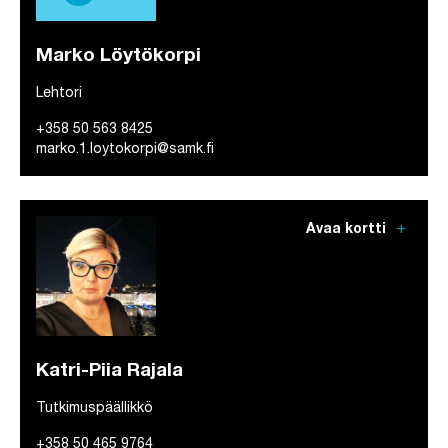
Marko Löytökorpi
Lehtori
+358 50 563 8425
marko.1.loytokorpi@samk.fi
add
Avaa kortti
Katri-Piia Rajala
Tutkimuspäällikkö
+358 50 465 9764