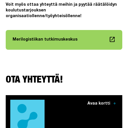
Voit myös ottaa yhteyttä meihin ja pyytää räätälöidyn
koulutustarjouksen
organisaatiollenne/työyhteisöllenne!
launch
Merilogistiikan tutkimuskeskus
Linkki avautuu uuteen välilehteen
OTA YHTEYTTÄ!
add
Avaa kortti