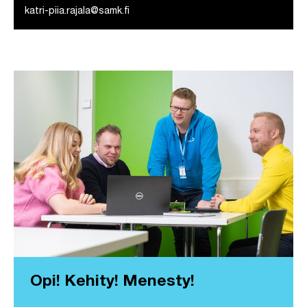
katri-piia.rajala@samk.fi
Opi! Kehity! Menesty!