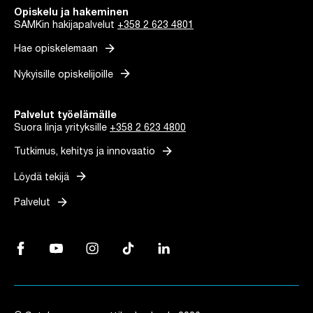
Opiskelu ja hakeminen
SAMKin hakijapalvelut
+358 2 623 4801
arrow_forward
Hae opiskelemaan
arrow_forward
Nykyisille opiskelijoille
Palvelut työelämälle
Suora linja yrityksille
+358 2 623 4800
arrow_forward
Tutkimus, kehitys ja innovaatio
arrow_forward
Löydä tekijä
arrow_forward
Palvelut
Facebook, Linkki avautuu uuteen välilehteen
YouTube, Linkki avautuu uuteen välilehteen
Instagram, Linkki avautuu uuteen välilehteen
TikTok, Linkki avautuu uuteen välilehteen
LinkedIn, Linkki avautuu uuteen vä