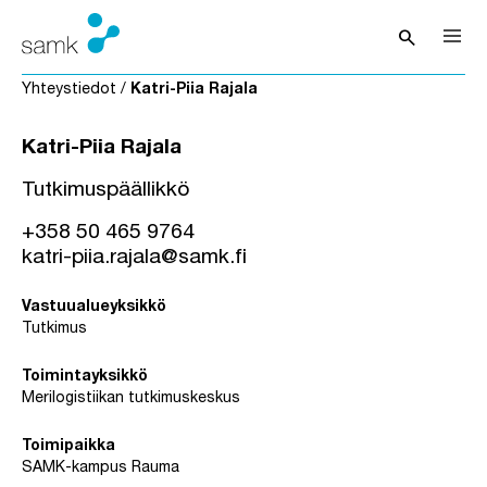
Siirry sisältöön
search
Avaa hak
Yhteystiedot
/
Katri-Piia Rajala
Katri-Piia Rajala
Tutkimuspäällikkö
+358 50 465 9764
katri-piia.rajala@samk.fi
Vastuualueyksikkö
Tutkimus
Toimintayksikkö
Merilogistiikan tutkimuskeskus
Toimipaikka
SAMK-kampus Rauma