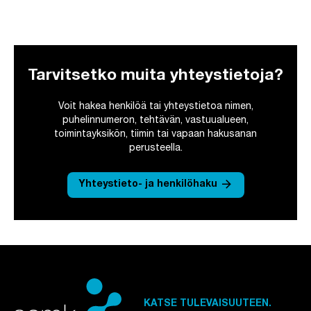
Tarvitsetko muita yhteystietoja?
Voit hakea henkilöä tai yhteystietoa nimen,
puhelinnumeron, tehtävän, vastuualueen,
toimintayksikön, tiimin tai vapaan hakusanan
perusteella.
arrow_forward
Yhteystieto- ja henkilöhaku
KATSE TULEVAISUUTEEN.