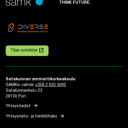
THINK FUTURE.
launch
Tilaa uutiskirje
Linkki avautuu uuteen välilehteen
Satakunnan ammattikorkeakoulu
SAMKin vaihde
+358 2 620 3000
Satakunnankatu 23
28130 Pori
arrow_forward
Yhteystiedot
arrow_forward
Yhteystieto- ja henkilöhaku