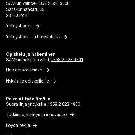
SAMKin vaihde
+358 2 620 3000
Satakunnankatu 23
28130 Pori
arrow_forward
Yhteystiedot
arrow_forward
Yhteystieto- ja henkilöhaku
Opiskelu ja hakeminen
SAMKin hakijapalvelut
+358 2 623 4801
arrow_forward
Hae opiskelemaan
arrow_forward
Nykyisille opiskelijoille
Palvelut työelämälle
Suora linja yrityksille
+358 2 623 4800
arrow_forward
Tutkimus, kehitys ja innovaatio
arrow_forward
Löydä tekijä