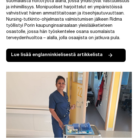
suomalaista hoitotyötä alana, jossa yhdistyvät vastuullisuus
ja inhimillisyys. Monipuoliset harjoittelut eri ympäristöissä
vahvistivat hänen ammattitaitoaan ja itseohjautuvuuttaan.
Nursing-tutkinto-ohjelmasta valmistumisen jälkeen Ridma
työllistyi Porin kaupunginsairaalaan yleislääketieteen
osastolle, jossa hän työskentelee osana suomalaista
terveydenhuoltoa – alalla, jolla osaajista on jatkuva pula.
Lue lisää englanninkielisestä artikkelista