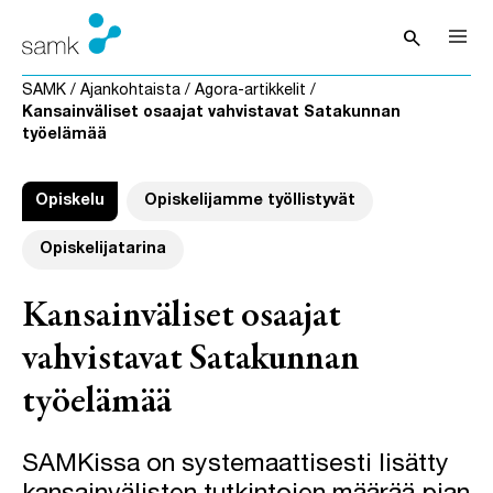
Siirry sisältöön
search
Avaa hak
SAMK
/
Ajankohtaista
/
Agora-artikkelit
/
Kansainväliset osaajat vahvistavat Satakunnan
työelämää
Opiskelu
Opiskelijamme työllistyvät
Opiskelijatarina
Kansainväliset osaajat
vahvistavat Satakunnan
työelämää
SAMKissa on systemaattisesti lisätty