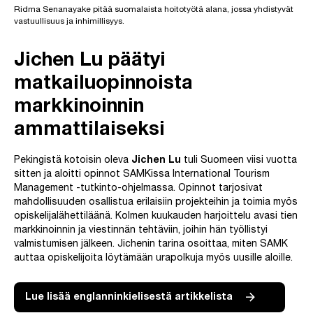
Ridma Senanayake pitää suomalaista hoitotyötä alana, jossa yhdistyvät
vastuullisuus ja inhimillisyys.
Jichen Lu päätyi
matkailuopinnoista
markkinoinnin
ammattilaiseksi
Pekingistä kotoisin oleva
Jichen Lu
tuli Suomeen viisi vuotta
sitten ja aloitti opinnot SAMKissa International Tourism
Management -tutkinto-ohjelmassa. Opinnot tarjosivat
mahdollisuuden osallistua erilaisiin projekteihin ja toimia myös
opiskelijalähettiläänä. Kolmen kuukauden harjoittelu avasi tien
markkinoinnin ja viestinnän tehtäviin, joihin hän työllistyi
valmistumisen jälkeen. Jichenin tarina osoittaa, miten SAMK
auttaa opiskelijoita löytämään urapolkuja myös uusille aloille.
Lue lisää englanninkielisestä artikkelista