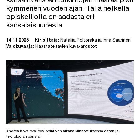
kansainvälisten tutkintojen määrää pian
kymmenen vuoden ajan. Tällä hetkellä
opiskelijoita on sadasta eri
kansalaisuudesta.
14.11.2025
Kirjoittaja:
Natalija Poltoraka ja Inna Saarinen
Valokuvaaja:
Haastateltavien kuva-arkistot
Andrea Kovalova löysi opintojen aikana kiinnostuksensa datan ja
teknologian parista.