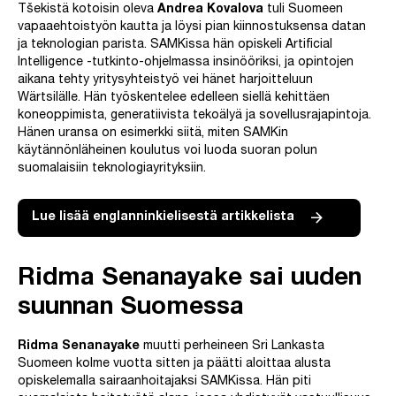
Tšekistä kotoisin oleva
Andrea Kovalova
tuli Suomeen
vapaaehtoistyön kautta ja löysi pian kiinnostuksensa datan
ja teknologian parista. SAMKissa hän opiskeli Artificial
Intelligence -tutkinto-ohjelmassa insinööriksi, ja opintojen
aikana tehty yritysyhteistyö vei hänet harjoitteluun
Wärtsilälle. Hän työskentelee edelleen siellä kehittäen
koneoppimista, generatiivista tekoälyä ja sovellusrajapintoja.
Hänen uransa on esimerkki siitä, miten SAMKin
käytännönläheinen koulutus voi luoda suoran polun
suomalaisiin teknologiayrityksiin.
Lue lisää englanninkielisestä artikkelista
Ridma Senanayake sai uuden
suunnan Suomessa
Ridma Senanayake
muutti perheineen Sri Lankasta
Suomeen kolme vuotta sitten ja päätti aloittaa alusta
opiskelemalla sairaanhoitajaksi SAMKissa. Hän piti