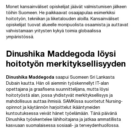
Monet kansainväliset opiskelijat jäävät valmistumisen jälkeen
töihin Suomeen. He paikkaavat osaajapulaa esimerkiksi
hoitotyön, tekniikan ja liiketalouden aloilla. Kansainväliset
opiskelijat tuovat alueelle monipuolista osaamista ja auttavat
vahvistamaan yritysten kykyä toimia globaalissa
ympäristössä.
Dinushika Maddegoda löysi
hoitotyön merkityksellisyyden
Dinushika Maddegoda
saapui Suomeen Sri Lankasta
Dubain kautta. Hän oli aiemmin työskennellyt IT-alan
opettajana ja graafisena suunnittelijana, mutta löysi
hoitotyöstä alan, jossa yhdistyvät merkityksellisyys ja
mahdollisuus auttaa ihmisiä. SAMKissa suoritetut Nursing-
opinnot ja käytännön harjoittelut ikääntyneiden
kuntoutuksessa veivät hänet työelämään. Tänä päivänä
Dinushika työskentelee lähihoitajana ja jatkaa ammatillista
kasvuaan suomalaisessa sosiaali- ja terveydenhuollossa.