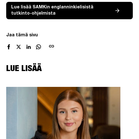
Lue lisää SAMKin englanninkielisistä
tutkinto-ohjelmista
Jaa tämä sivu
link
LUE LISÄÄ