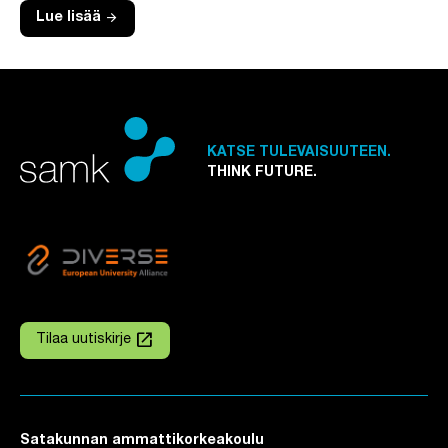
arrow_forward
Lue lisää
KATSE TULEVAISUUTEEN.
THINK FUTURE.
launch
Tilaa uutiskirje
Linkki avautuu uuteen välilehteen
Satakunnan ammattikorkeakoulu