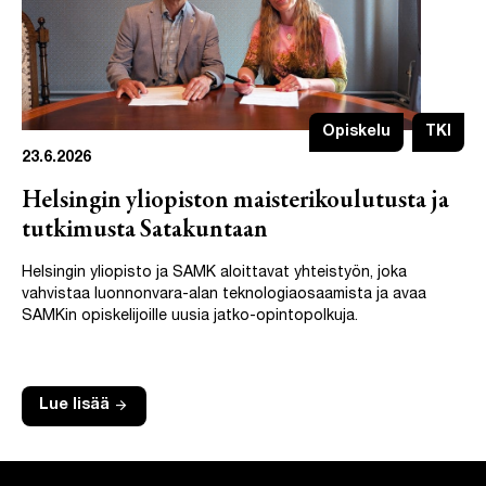
Opiskelu
TKI
23.6.2026
Helsingin yliopiston maisterikoulutusta ja
tutkimusta Satakuntaan
Helsingin yliopisto ja SAMK aloittavat yhteistyön, joka
vahvistaa luonnonvara-alan teknologiaosaamista ja avaa
SAMKin opiskelijoille uusia jatko-opintopolkuja.
arrow_forward
Lue lisää