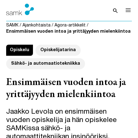
Siirry sisältöön
search
Avaa hak
SAMK
/
Ajankohtaista
/
Agora-artikkelit
/
Ensimmäisen vuoden intoa ja yrittäjyyden mielenkiintoa
Opiskelu
Opiskelijatarina
Sähkö- ja automaatiotekniikka
Ensimmäisen vuoden intoa ja
yrittäjyyden mielenkiintoa
Jaakko Levola on ensimmäisen
vuoden opiskelija ja hän opiskelee
SAMKissa sähkö- ja
automaattitekniikan insinööriksi.