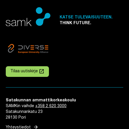
KATSE TULEVAISUUTEEN.
THINK FUTURE.
launch
Tilaa uutiskirje
Linkki avautuu uuteen välilehteen
Satakunnan ammattikorkeakoulu
SAMKin vaihde
+358 2 620 3000
Satakunnankatu 23
28130 Pori
arrow_forward
Yhteystiedot