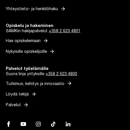
arrow_forward
Yhteystieto- ja henkilöhaku
Opiskelu ja hakeminen
SAMKin hakijapalvelut
+358 2 623 4801
arrow_forward
Hae opiskelemaan
arrow_forward
Nykyisille opiskelijoille
Palvelut työelämälle
Suora linja yrityksille
+358 2 623 4800
arrow_forward
Tutkimus, kehitys ja innovaatio
arrow_forward
Löydä tekijä
arrow_forward
Palvelut
Facebook, Linkki avautuu uuteen välilehteen
YouTube, Linkki avautuu uuteen välilehteen
Instagram, Linkki avautuu uuteen välilehteen
TikTok, Linkki avautuu uuteen välilehteen
LinkedIn, Linkki avautuu uuteen vä