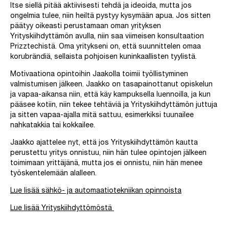
Itse siellä pitää aktiivisesti tehdä ja ideoida, mutta jos
ongelmia tulee, niin heiltä pystyy kysymään apua. Jos sitten
päätyy oikeasti perustamaan oman yrityksen
Yrityskiihdyttämön avulla, niin saa viimeisen konsultaation
Prizztechistä. Oma yritykseni on, että suunnittelen omaa
korubrändiä, sellaista pohjoisen kuninkaallisten tyylistä.
Motivaationa opintoihin Jaakolla toimii työllistyminen
valmistumisen jälkeen. Jaakko on tasapainottanut opiskelun
ja vapaa-aikansa niin, että käy kampuksella luennoilla, ja kun
pääsee kotiin, niin tekee tehtäviä ja Yrityskiihdyttämön juttuja
ja sitten vapaa-ajalla mitä sattuu, esimerkiksi tuunailee
nahkatakkia tai kokkailee.
Jaakko ajattelee nyt, että jos Yrityskiihdyttämön kautta
perustettu yritys onnistuu, niin hän tulee opintojen jälkeen
toimimaan yrittäjänä, mutta jos ei onnistu, niin hän menee
työskentelemään alalleen.
Lue lisää sähkö- ja automaatiotekniikan opinnoista
Lue lisää Yrityskiihdyttömöstä