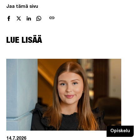
Jaa tämä sivu
link
LUE LISÄÄ
Opiskelu
14.7.2026