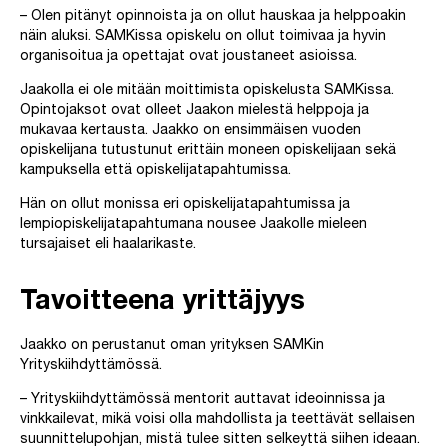
– Olen pitänyt opinnoista ja on ollut hauskaa ja helppoakin
näin aluksi. SAMKissa opiskelu on ollut toimivaa ja hyvin
organisoitua ja opettajat ovat joustaneet asioissa.
Jaakolla ei ole mitään moittimista opiskelusta SAMKissa.
Opintojaksot ovat olleet Jaakon mielestä helppoja ja
mukavaa kertausta. Jaakko on ensimmäisen vuoden
opiskelijana tutustunut erittäin moneen opiskelijaan sekä
kampuksella että opiskelijatapahtumissa.
Hän on ollut monissa eri opiskelijatapahtumissa ja
lempiopiskelijatapahtumana nousee Jaakolle mieleen
tursajaiset eli haalarikaste.
Tavoitteena yrittäjyys
Jaakko on perustanut oman yrityksen SAMKin
Yrityskiihdyttämössä.
– Yrityskiihdyttämössä mentorit auttavat ideoinnissa ja
vinkkailevat, mikä voisi olla mahdollista ja teettävät sellaisen
suunnittelupohjan, mistä tulee sitten selkeyttä siihen ideaan.